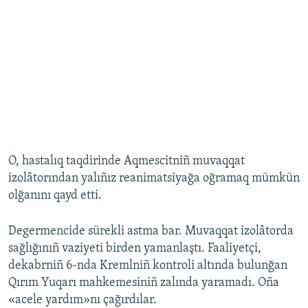
O, hastalıq taqdirinde Aqmescitniñ muvaqqat
izolâtorından yalıñız reanimatsiyağa oğramaq mümkün
olğanını qayd etti.
Degermencide sürekli astma bar. Muvaqqat izolâtorda
sağlığınıñ vaziyeti birden yamanlaştı. Faaliyetçi,
dekabrniñ 6-nda Kremlniñ kontroli altında bulunğan
Qırım Yuqarı mahkemesiniñ zalında yaramadı. Oña
«acele yardım»nı çağırdılar.