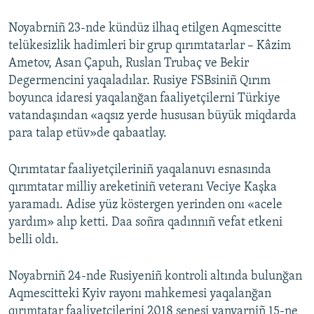
Noyabrniñ 23-nde kündüz ilhaq etilgen Aqmescitte
telükesizlik hadimleri bir grup qırımtatarlar – Kâzim
Ametov, Asan Çapuh, Ruslan Trubaç ve Bekir
Degermencini yaqaladılar. Rusiye FSBsiniñ Qırım
boyunca idaresi yaqalanğan faaliyetçilerni Türkiye
vatandaşından «aqsız yerde hususan büyük miqdarda
para talap etüv»de qabaatlay.
Qırımtatar faaliyetçileriniñ yaqalanuvı esnasında
qırımtatar milliy areketiniñ veteranı Veciye Kaşka
yaramadı. Adise yüz köstergen yerinden onı «acele
yardım» alıp ketti. Daa soñra qadınnıñ vefat etkeni
belli oldı.
Noyabrniñ 24-nde Rusiyeniñ kontroli altında bulunğan
Aqmescitteki Kyiv rayonı mahkemesi yaqalanğan
qırımtatar faaliyetçilerini 2018 senesi yanvarniñ 15-ne