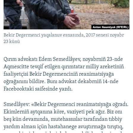
Русский
Українською
Bekir Degermenci yaqalanuv esnasında, 2017 senesi noyabr
QOŞULIÑIZ!
23 künü
Qırım advokatı Edem Semedlâyev, noyabrniñ 23-nde
RFE/RS bütün saytları
Aqmescitte tevqif etilgen qırımtatar milliy areketiniñ
faaliyetçisi Bekir Degermenciniñ reanimatsiyağa
oğrağanını bildire. Bunı advokat dekabrniñ 14-nde
Facebooktaki saifesinde yazdı.
Smedlâyev: «Bekir Degermenci reanimatsiyağa oğradı.
Ekimlerniñ aytqanına köre, vaziyeti pek ağır. Biz onı
beş kün devamında, mutehassıslar tarafından tıbbiy
yardım alması içün hastahanege avuştırmağa tırıştıq,