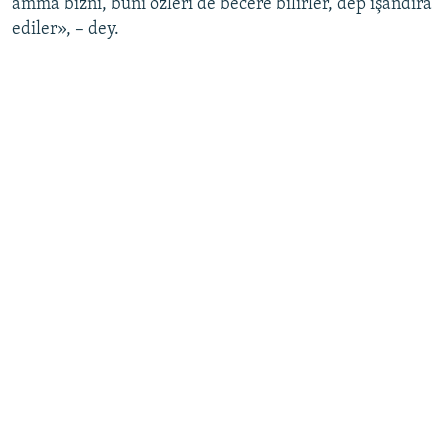
amma bizni, bunı özleri de becere bilirler, dep işandıra
ediler», – dey.