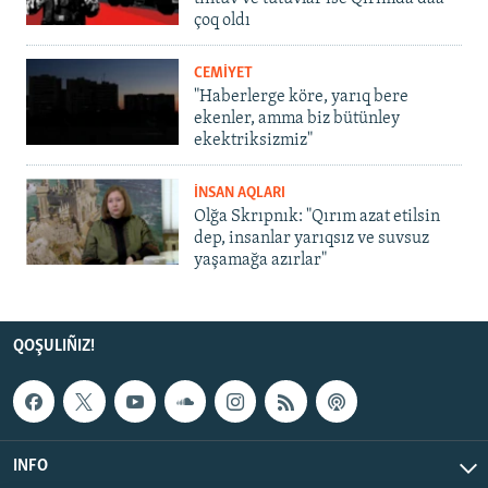
çoq oldı
CEMİYET
"Haberlerge köre, yarıq bere
ekenler, amma biz bütünley
ekektriksizmiz"
İNSAN AQLARI
Olğa Skrıpnık: "Qırım azat etilsin
dep, insanlar yarıqsız ve suvsuz
yaşamağa azırlar"
QOŞULIÑIZ!
INFO