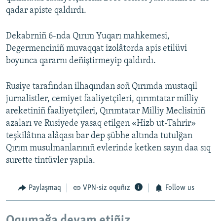
qadar apiste qaldırdı.
Dekabrniñ 6-nda Qırım Yuqarı mahkemesi,
Degermenciniñ muvaqqat izolâtorda apis etilüvi
boyunca qararnı deñiştirmeyip qaldırdı.
Rusiye tarafından ilhaqından soñ Qırımda mustaqil
jurnalistler, cemiyet faaliyetçileri, qırımtatar milliy
areketiniñ faaliyetçileri, Qırımtatar Milliy Meclisiniñ
azaları ve Rusiyede yasaq etilgen «Hizb ut-Tahrir»
teşkilâtına alâqası bar dep şübhe altında tutulğan
Qırım musulmanlarınıñ evlerinde ketken sayın daa sıq
surette tintüvler yapıla.
Paylaşmaq
VPN-siz oquñız
Follow us
Oqumağa devam etiñiz