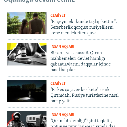
CEMİYET
"Er şeyni eki künde taşlap kettim".
Seferberlik qorqusı rusiyelilerni
kene memleketten quva
İNSAN AQLARI
Bir an – ve casussıñ. Qırım
mahkemeleri devlet hainligi
qabaatlavlarını daqqalar içinde
nasıl baqalar
CEMİYET
"Er kes qaça, er kes kete": cenk
Qırımdaki Rusiye turistlerine nasıl
barıp yetti
İNSAN AQLARI
"Qırım birdemligi" işini toqtattı,
tintüv ve tutuvlar ise Qırımda daa