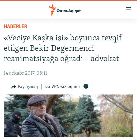
Link
açıqlığı
Esas
HABERLER
mündericege
HABERLER
«Veciye Kaşka işi» boyunca tevqif
qaytmaq
SİYASET
Baş
etilgen Bekir Degermenci
İQTİSADİYAT
navigatsiyağa
reanimatsiyağa oğradı – advokat
qaytmaq
CEMİYET
Qıdıruvğa
14 dekabr 2017, 08:11
MEDENİYET
qaytmaq
Paylaşmaq
VPN-siz oquñız
İNSAN AQLARI
VİDEO
SÜRET
BLOGLAR
FİKİR