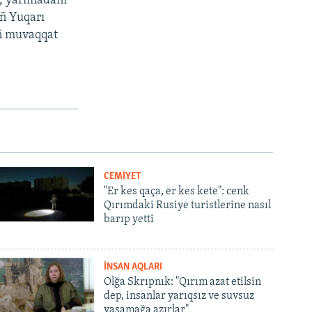
ye, yarımadanı
ıñ Yuqarı
ıñ muvaqqat
CEMİYET
"Er kes qaça, er kes kete": cenk
Qırımdaki Rusiye turistlerine nasıl
barıp yetti
İNSAN AQLARI
Olğa Skrıpnık: "Qırım azat etilsin
dep, insanlar yarıqsız ve suvsuz
yaşamağa azırlar"