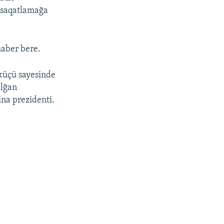
ı saqatlamağa
haber bere.
 küçü sayesinde
ılğan
na prezidenti.