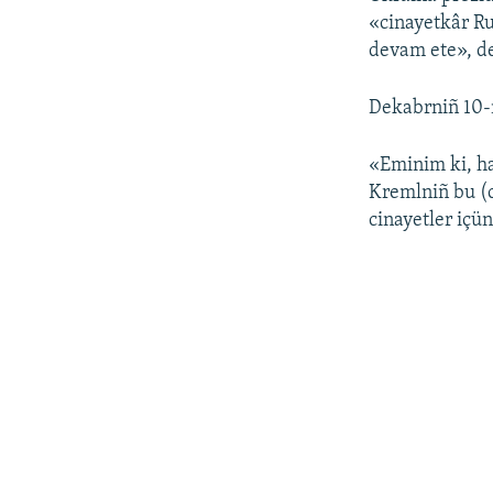
«cinayetkâr Ru
devam ete», de
Dekabrniñ 10-n
«Eminim ki, ha
Kremlniñ bu (c
cinayetler içü