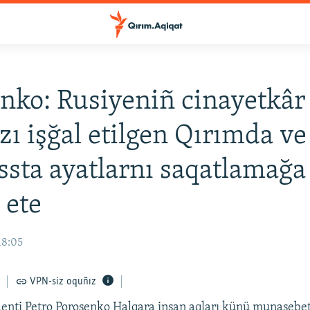
nko: Rusiyeniñ cinayetkâr
zı işğal etilgen Qırımda ve
sta ayatlarnı saqatlamağa
 ete
18:05
VPN-siz oquñız
enti Petro Poroşenko Halqara insan aqları künü munasebeti