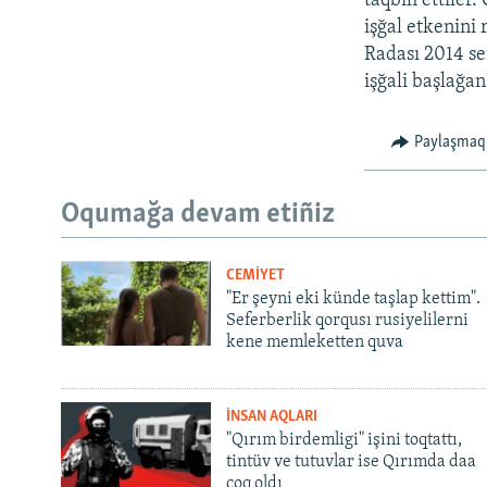
taqbih ettiler.
işğal etkenini
Radası 2014 se
işğali başlağan
Paylaşmaq
Oqumağa devam etiñiz
CEMİYET
"Er şeyni eki künde taşlap kettim".
Seferberlik qorqusı rusiyelilerni
kene memleketten quva
İNSAN AQLARI
"Qırım birdemligi" işini toqtattı,
tintüv ve tutuvlar ise Qırımda daa
çoq oldı