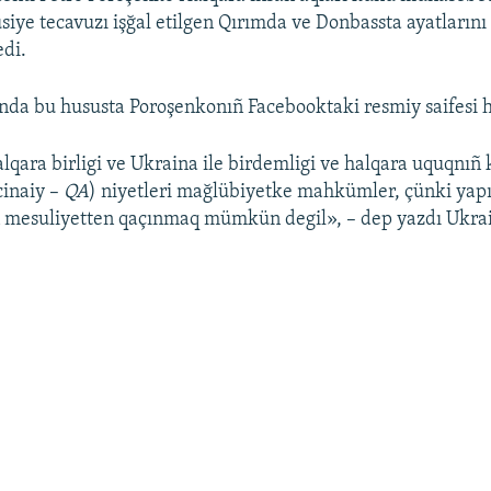
siye tecavuzı işğal etilgen Qırımda ve Donbassta ayatların
di.
da bu hususta Poroşenkonıñ Facebooktaki resmiy saifesi 
lqara birligi ve Ukraina ile birdemligi ve halqara uquqnıñ
inaiy –
QA
) niyetleri mağlübiyetke mahkümler, çünki yap
n mesuliyetten qaçınmaq mümkün degil», – dep yazdı Ukrai