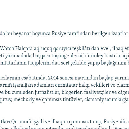
a bu beyanat boyunca Rusiye tarafından berilgen izaatlar 
atch Halqara aq-uquq qoruyıcı teşkilâtı daa evel, ilhaq e
ti yarımadada başqaca tüşüngenlerni bütünley bastırmaq i
ırımtatarlanıñ taqiplerini daa sert şekilde yapıp başlağanını b
cılarınıñ esabatında, 2014 senesi martından başlap yarı
arnıñ işanılğan adamları qırımtatar halqı vekilleri ve olarn
ve bu cümleden jurnalistler, blogerler, faaliyetçiler ve dig
rqutuv, mecburiy ve qanunsız tintüvler, cismaniy ucumlarğa
tları Qırımnıñ işğali ve ilhaqını qanunsız tanıp, Rusiyeniñ 