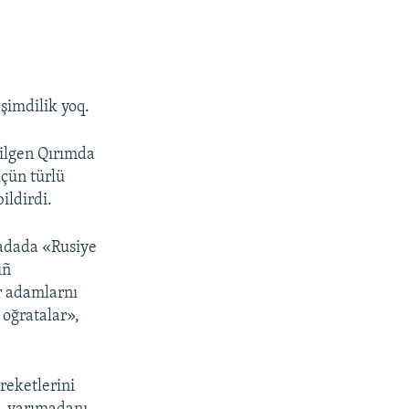
şimdilik yoq.
tilgen Qırımda
çün türlü
ildirdi.
madada «Rusiye
ıñ
er adamlarnı
 oğratalar»,
areketlerini