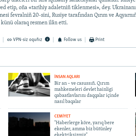
 Ğarp ülkeleri bir sıra iqtisadiy sanktsiyalar qullandı. Rusi
 red etip, oña «tarihiy adaletniñ tiklenmesi», dey. Ukrainan
nesi fevralniñ 20-sini, Rusiye tarafından Qırım ve Aqyarn
 künü olaraq resmen ilân etti.
VPN-siz oquñız
Follow us
Print
İNSAN AQLARI
Bir an – ve casussıñ. Qırım
mahkemeleri devlet hainligi
qabaatlavlarını daqqalar içinde
nasıl baqalar
CEMİYET
"Haberlerge köre, yarıq bere
ekenler, amma biz bütünley
ekektriksizmiz"