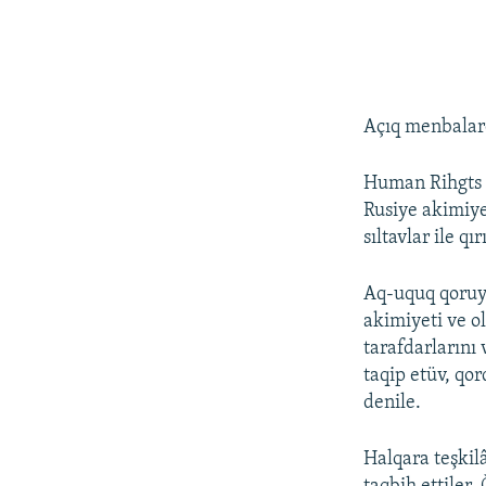
Açıq menbalard
Human Rihgts W
Rusiye akimiye
sıltavlar ile q
Aq-uquq qoruyı
akimiyeti ve ol
tarafdarlarını 
taqip etüv, qo
denile.
Halqara teşkilâ