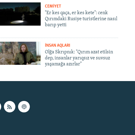
CEMİYET
"Er kes qaça, er kes kete": cenk
Qırımdaki Rusiye turistlerine nasıl
barıp yetti
İNSAN AQLARI
Olğa Skrıpnık: "Qırım azat etilsin
dep, insanlar yarıqsız ve suvsuz
yaşamağa azırlar"