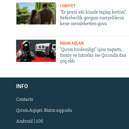
CEMİYET
"Er şeyni eki künde taşlap kettim".
Seferberlik qorqusı rusiyelilerni
kene memleketten quva
İNSAN AQLARI
"Qırım birdemligi" işini toqtattı,
tintüv ve tutuvlar ise Qırımda daa
çoq oldı
Русский
INFO
Українською
Contacts
QOŞULIÑIZ!
Qırım.Aqiqat. Bizim aqqında
Android | iOS