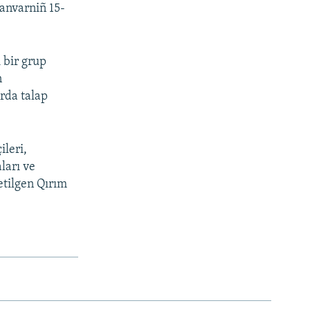
anvarniñ 15-
 bir grup
n
rda talap
ileri,
aları ve
etilgen Qırım