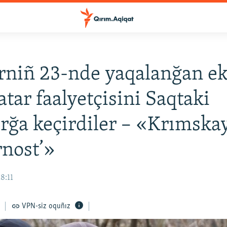
niñ 23-nde yaqalanğan ek
atar faalyetçisini Saqtaki
orğa keçirdiler – «Krımska
rnost’»
8:11
VPN-siz oquñız