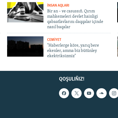
İNSAN AQLARI
Bir an – ve casussıñ. Qırım
mahkemeleri devlet hainligi
qabaatlavlarını daqqalar içinde
nasıl baqalar
CEMİYET
"Haberlerge köre, yarıq bere
ekenler, amma biz bütünley
ekektriksizmiz"
QOŞULIÑIZ!