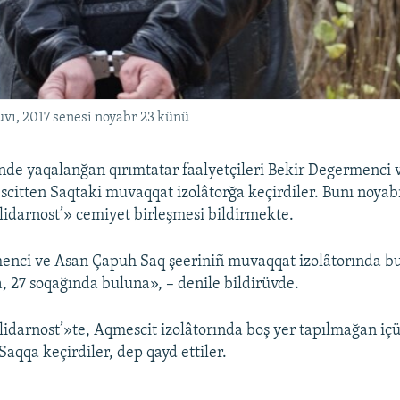
vı, 2017 senesi noyabr 23 künü
de yaqalanğan qırımtatar faalyetçileri Bekir Degermenci 
itten Saqtaki muvaqqat izolâtorğa keçirdiler. Bunı noya
idarnost’» cemiyet birleşmesi bildirmekte.
enci ve Asan Çapuh Saq şeeriniñ muvaqqat izolâtorında bu
a, 27 soqağında buluna», – denile bildirüvde.
idarnost’»te, Aqmescit izolâtorında boş yer tapılmağan iç
 Saqqa keçirdiler, dep qayd ettiler.