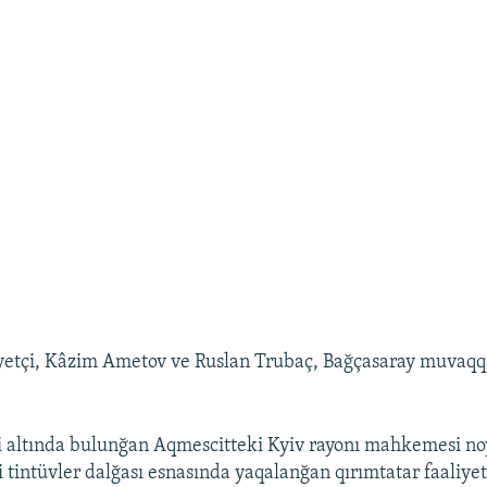
iyetçi, Kâzim Ametov ve Ruslan Trubaç, Bağçasaray muvaqqa
i altında bulunğan Aqmescitteki Kyiv rayonı mahkemesi no
 tintüvler dalğası esnasında yaqalanğan qırımtatar faaliyet