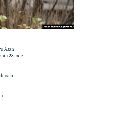
ve Asan
brniñ 28-nde
lunalar.
ün