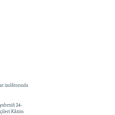
t izolâtorında
yabrniñ 24-
çileri Kâzim