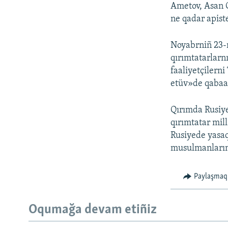
Ametov, Asan 
ne qadar apiste
Noyabrniñ 23-n
qırımtatarlarn
faaliyetçilern
etüv»de qabaat
Qırımda Rusiyen
qırımtatar mill
Rusiyede yasaq
musulmanlarını
Paylaşmaq
Oqumağa devam etiñiz