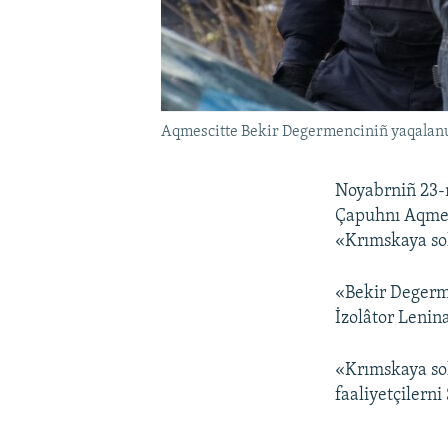
Aqmescitte Bekir Degermenciniñ yaqalanu
Noyabrniñ 23-n
Çapuhnı Aqmesc
«Krımskaya sol
«Bekir Degerm
İzolâtor Lenin
«Krımskaya sol
faaliyetçilerni