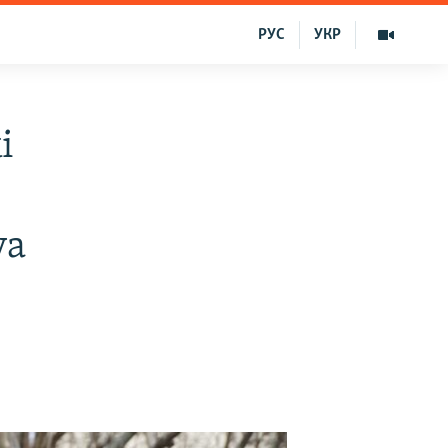
РУС
УКР
i
ya