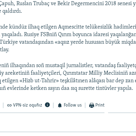
Çapuh, Ruslan Trubaç ve Bekir Degermencini 2018 senesi y
 qaldırdı.
de kündüz ilhaq etilgen Aqmescitte telükesizlik hadimleri
ı yaqaladı. Rusiye FSBniñ Qırım boyunca idaresi yaqalanğa
i Türkiye vatandaşından «aqsız yerde hususan büyük miqda
lay.
iñ ilhaqından soñ mustaqil jurnalistler, vatandaş faaliyetç
iy areketiniñ faaliyetçileri, Qırımtatar Milliy Meclisiniñ az
 etilgen «Hizb ut-Tahrir» teşkilâtınen alâqası bar dep zan 
ñ evlerinde ketken sayın daa sıq surette tintüvler yapıla.
VPN-siz oquñız
Follow us
Print