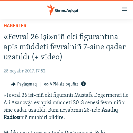
Link
açıqlığı
Esas
HABERLER
mündericege
HABERLER
«Fevral 26 işi»niñ eki figurantına
qaytmaq
SİYASET
Baş
apis müddeti fevralniñ 7-sine qadar
İQTİSADİYAT
navigatsiyağa
uzatıldı (+ video)
qaytmaq
CEMİYET
Qıdıruvğa
28 noyabr 2017, 17:52
MEDENİYET
qaytmaq
Paylaşmaq
VPN-siz oquñız
İNSAN AQLARI
«Fevral 26 işi»niñ eki figurantı Mustafa Degermenci ile
VİDEO
Ali Asanovğa ev apisi müddeti 2018 senesi fevralniñ 7-
SÜRET
sine qadar uzatıldı. Bunı noyabrniñ 28-nde
Azatlıq
BLOGLAR
Radiosı
nıñ muhbiri bildire.
FİKİR