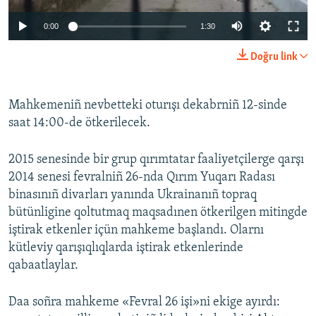
0:00
1:30
Doğru link
Mahkemeniñ nevbetteki oturışı dekabrniñ 12-sinde
saat 14:00-de ötkerilecek.
2015 senesinde bir grup qırımtatar faaliyetçilerge qarşı
2014 senesi fevralniñ 26-nda Qırım Yuqarı Radası
binasınıñ divarları yanında Ukrainanıñ topraq
bütünligine qoltutmaq maqsadınen ötkerilgen mitingde
iştirak etkenler içün mahkeme başlandı. Olarnı
kütleviy qarışıqlıqlarda iştirak etkenlerinde
qabaatlaylar.
Daa soñra mahkeme «Fevral 26 işi»ni ekige ayırdı: