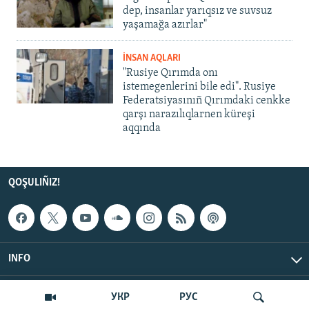
dep, insanlar yarıqsız ve suvsuz
yaşamağa azırlar"
İNSAN AQLARI
"Rusiye Qırımda onı
istemegenlerini bile edi". Rusiye
Federatsiyasınıñ Qırımdaki cenkke
qarşı narazılıqlarnen küreşi
aqqında
QOŞULIÑIZ!
INFO
© Qırım.Aqiqat, 2026 | All Rights Reserved.
УКР
РУС