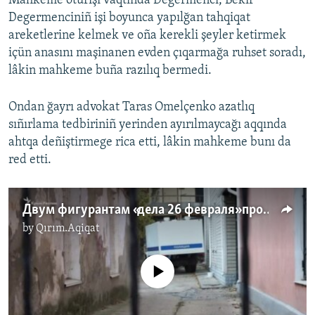
Mahkeme oturışı vaqtında Degermenci, Bekir
Degermenciniñ işi boyunca yapılğan tahqiqat
Русский
areketlerine kelmek ve oña kerekli şeyler ketirmek
Українською
içün anasını maşinanen evden çıqarmağa ruhset soradı,
lâkin mahkeme buña razılıq bermedi.
QOŞULIÑIZ!
Ondan ğayrı advokat Taras Omelçenko azatlıq
sıñırlama tedbiriniñ yerinden ayırılmaycağı aqqında
ahtqa deñiştirmege rica etti, lâkin mahkeme bunı da
RFE/RS bütün saytları
red etti.
Двум фигурантам «дела 26 февраля» продлили домашний арест (видео)
by
Qırım.Aqiqat
No media source currently available