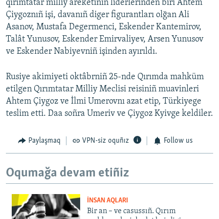
qırımtatar milliy areketiniñ liderlerinden biri Ahtem
Çiygoznıñ işi, davanıñ diger figurantları olğan Ali
Asanov, Mustafa Degermenci, Eskender Kantemirov,
Talât Yunusov, Eskender Emirvaliyev, Arsen Yunusov
ve Eskender Nabiyevniñ işinden ayırıldı.
Rusiye akimiyeti oktâbrniñ 25-nde Qırımda mahküm
etilgen Qırımtatar Milliy Meclisi reisiniñ muavinleri
Ahtem Çiygoz ve İlmi Umerovnı azat etip, Türkiyege
teslim etti. Daa soñra Umeriv ve Çiygoz Kyivge keldiler.
Paylaşmaq
VPN-siz oquñız
Follow us
Oqumağa devam etiñiz
İNSAN AQLARI
Bir an – ve casussıñ. Qırım