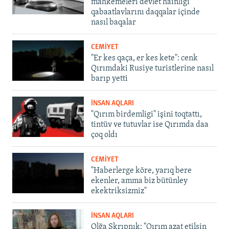
mahkemeleri devlet hainligi
qabaatlavlarını daqqalar içinde
nasıl baqalar
CEMİYET
"Er kes qaça, er kes kete": cenk
Qırımdaki Rusiye turistlerine nasıl
barıp yetti
İNSAN AQLARI
"Qırım birdemligi" işini toqtattı,
tintüv ve tutuvlar ise Qırımda daa
çoq oldı
CEMİYET
"Haberlerge köre, yarıq bere
ekenler, amma biz bütünley
ekektriksizmiz"
İNSAN AQLARI
Olğa Skrıpnık: "Qırım azat etilsin