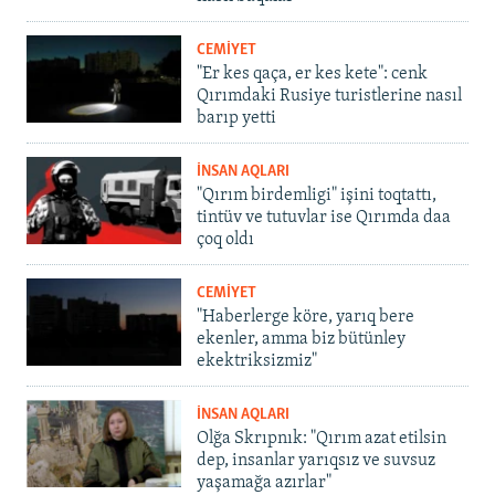
CEMİYET
"Er kes qaça, er kes kete": cenk
Qırımdaki Rusiye turistlerine nasıl
barıp yetti
İNSAN AQLARI
"Qırım birdemligi" işini toqtattı,
tintüv ve tutuvlar ise Qırımda daa
çoq oldı
CEMİYET
"Haberlerge köre, yarıq bere
ekenler, amma biz bütünley
ekektriksizmiz"
İNSAN AQLARI
Olğa Skrıpnık: "Qırım azat etilsin
dep, insanlar yarıqsız ve suvsuz
yaşamağa azırlar"