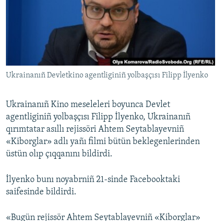
Русский
Українською
QOŞULIÑIZ!
Ukrainanıñ Devletkino agentliginiñ yolbaşçısı Filipp İlyenko
Ukrainanıñ Kino meseleleri boyunca Devlet
RFE/RS bütün saytları
agentliginiñ yolbaşçısı Filipp İlyenko, Ukrainanıñ
qırımtatar asıllı rejissöri Ahtem Seytablayevniñ
«Kiborglar» adlı yañı filmi bütün beklegenlerinden
üstün olıp çıqqanını bildirdi.
İlyenko bunı noyabrniñ 21-sinde Facebooktaki
saifesinde bildirdi.
«Bugün rejissör Ahtem Seytablayevniñ «Kiborglar»