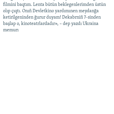
filmini baqtım. Lenta bütün beklegenlerimden üstün
olıp çıqtı. Onıñ Devletkino yardımınen meydanğa
ketirilgeninden ğurur duyam! Dekabrniñ 7-sinden
başlap o, kinoteatrlardadır», – dep yazdı Ukraina
memurı