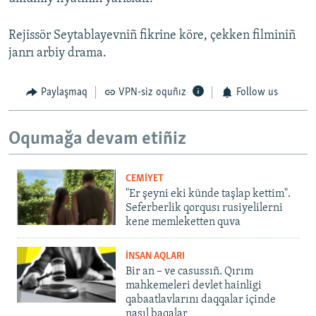
Rejissör Seytablayevniñ fikrine köre, çekken filminiñ
janrı arbiy drama.
Paylaşmaq
VPN-siz oquñız
Follow us
Oqumağa devam etiñiz
CEMİYET
"Er şeyni eki künde taşlap kettim".
Seferberlik qorqusı rusiyelilerni
kene memleketten quva
İNSAN AQLARI
Bir an – ve casussıñ. Qırım
mahkemeleri devlet hainligi
qabaatlavlarını daqqalar içinde
nasıl baqalar