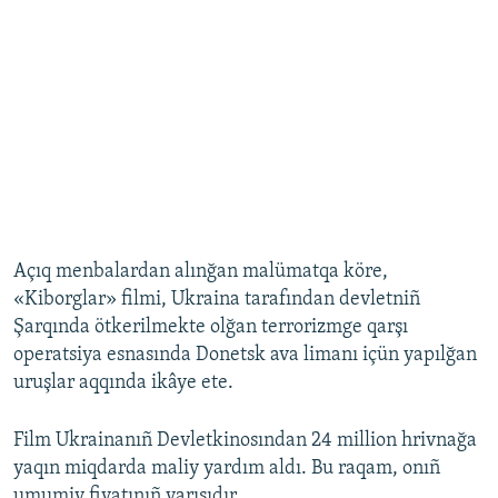
Açıq menbalardan alınğan malümatqa köre,
«Kiborglar» filmi, Ukraina tarafından devletniñ
Şarqında ötkerilmekte olğan terrorizmge qarşı
operatsiya esnasında Donetsk ava limanı içün yapılğan
uruşlar aqqında ikâye ete.
Film Ukrainanıñ Devletkinosından 24 million hrivnağa
yaqın miqdarda maliy yardım aldı. Bu raqam, onıñ
umumiy fiyatınıñ yarısıdır.