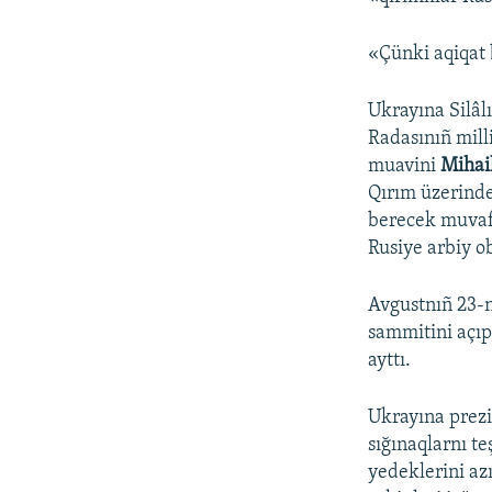
«Çünki aqiqat 
Ukrayına Silâl
Radasınıñ milli
muavini
Mihai
Qırım üzerinde
berecek muvaf
Rusiye arbiy o
Avgustnıñ 23-n
sammitini açıp
ayttı.
Ukrayına prezi
sığınaqlarnı t
yedeklerini az