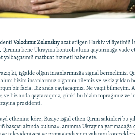
identi
Volodımır Zelenskıy
azat etilgen Harkiv vilâyetiniñ 
p, Qırımnı kene Ukrayına kontroli altına qaytarmağa vade et
t yolbaşçısınıñ matbuat hızmeti haber ete.
yazıq ki, işğalde olğan insanlarımızğa signal bermelimiz. Q
alım: bizim insanlarımız olğanını bilemiz ve sekiz yıldan be
orqun bir facia. Biz anda qaytacaqmız. Ne vaqıt bilmeyim.
r, ve biz anda qaytacaqmız, çünki bu bizim toprağımız ve i
krayına prezidenti.
ayd etkenine köre, Rusiye işğal etken Qırım sakinleri bu yı
ıñ basqısı altında buluna», ammma Ukrayına yarımadağa 
siye televideniyesi ve propagandasınıñ yalanını körecekler