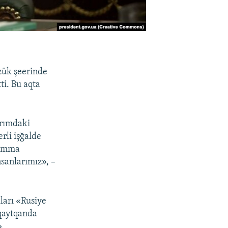
İzük şeerinde
ti. Bu aqta
ırımdaki
rli işğalde
 Amma
nsanlarımız», –
lları «Rusiye
qaytqanda
».