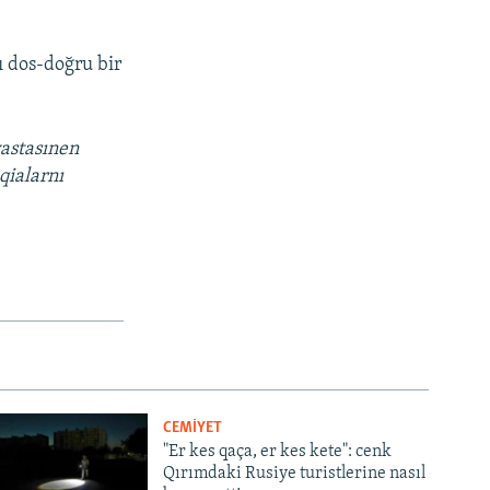
ı dos-doğru bir
vastasınen
qialarnı
CEMİYET
"Er kes qaça, er kes kete": cenk
Qırımdaki Rusiye turistlerine nasıl