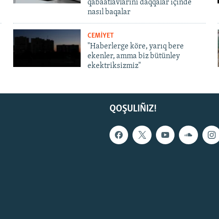
qabaatlavlarını daqqalar içinde
nasıl baqalar
CEMİYET
"Haberlerge köre, yarıq bere
ekenler, amma biz bütünley
ekektriksizmiz"
QOŞULIÑIZ!