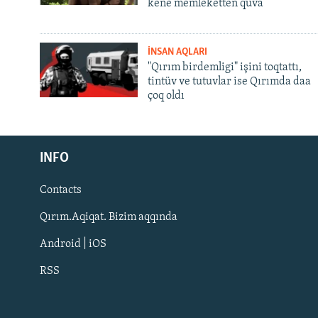
kene memleketten quva
İNSAN AQLARI
"Qırım birdemligi" işini toqtattı,
tintüv ve tutuvlar ise Qırımda daa
çoq oldı
Русский
INFO
Українською
Contacts
QOŞULIÑIZ!
Qırım.Aqiqat. Bizim aqqında
Android | iOS
RSS
RFE/RS bütün saytları