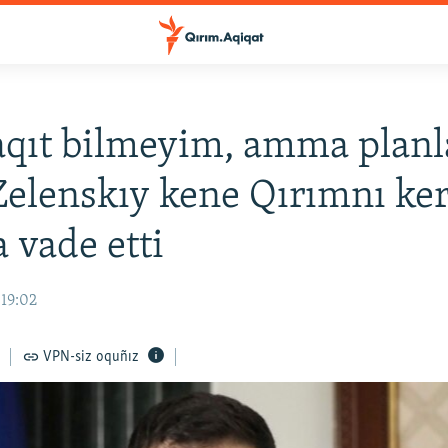
qıt bilmeyim, amma planl
Zelenskıy kene Qırımnı ker
 vade etti
 19:02
VPN-siz oquñız