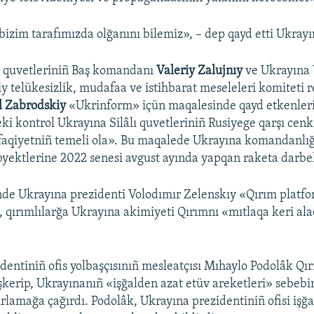
bizim tarafımızda olğanını bilemiz», – dep qayd etti Ukrayı
ı quvetleriniñ Baş komandanı
Valeriy Zalujnıy
ve Ukrayına
y telükesizlik, mudafaa ve istihbarat meseleleri komiteti re
l Zabrodskiy
«Ukrinform» içün maqalesinde qayd etkenleri
ki kontrol Ukrayına Silâlı quvetleriniñ Rusiyege qarşı cen
aqiyetniñ temeli ola». Bu maqalede Ukrayına komandanlığ
byektlerine 2022 senesi avgust ayında yapqan raketa darbel
de Ukrayına prezidenti Volodımır Zelenskıy «Qırım platf
, qırımlılarğa Ukrayına akimiyeti Qırımnı «mıtlaqa keri al
dentiniñ ofis yolbaşçısınıñ mesleatçısı Mıhaylo Podolâk Qır
eşkerip, Ukrayınanıñ «işğalden azat etüv areketleri» sebeb
ırlamağa çağırdı. Podolâk, Ukrayına prezidentiniñ ofisi işğa