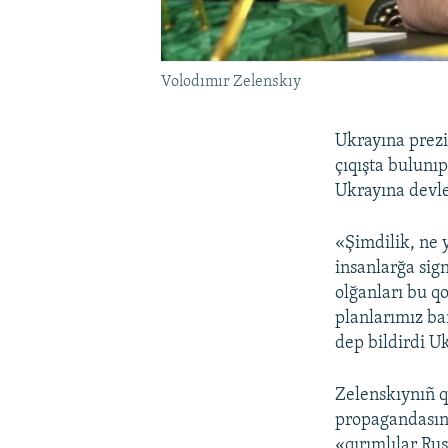
Volodımır Zelenskıy
Ukrayına prez
çıqışta bulunı
Ukrayına devle
«Şimdilik, ne 
insanlarğa sign
olğanları bu q
planlarımız ba
dep bildirdi U
Zelenskıynıñ q
propagandasın
«qırımlılar Ru