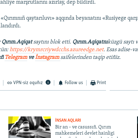
tahliye marşrutlarını azırlay, dep bildirdi.
«Qırımnıñ qaytarıluvı» aqqında beyanatını «Rusiyege qarş
landırdı.
r
Qırım.Aqiqat
saytını blok etti.
Qırım.Aqiqatnı
küzgü saytı 
kün:
https://krymrcriywdcchs.azureedge.net
. Esas adise-va
ıñ
Telegram
ve
İnstagram
saifelerinden taqip etiñiz.
VPN-siz oquñız
Follow us
Print
İNSAN AQLARI
Bir an – ve casussıñ. Qırım
mahkemeleri devlet hainligi