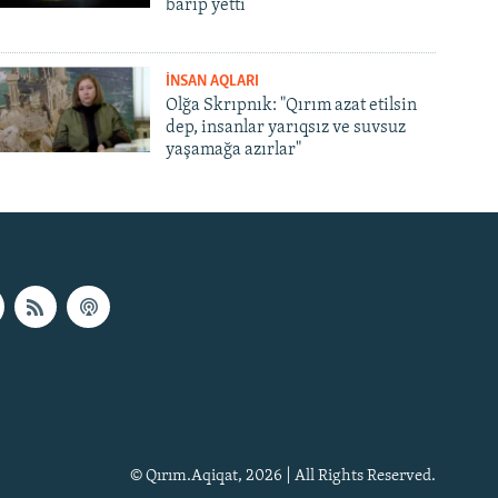
barıp yetti
İNSAN AQLARI
Olğa Skrıpnık: "Qırım azat etilsin
dep, insanlar yarıqsız ve suvsuz
yaşamağa azırlar"
© Qırım.Aqiqat, 2026 | All Rights Reserved.