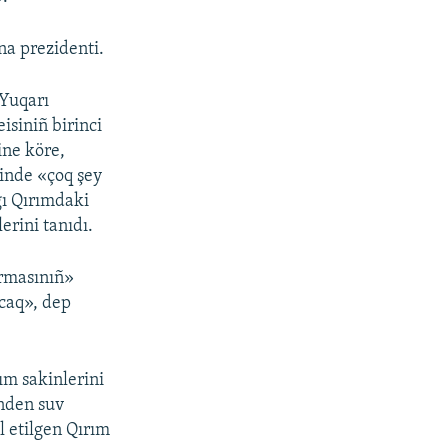
na prezidenti.
 Yuqarı
isiniñ birinci
ne köre,
kinde «çoq şey
ı Qırımdaki
erini tanıdı.
ormasınıñ»
acaq», dep
ım sakinlerini
inden suv
l etilgen Qırım