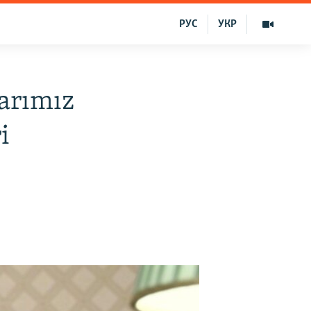
РУС
УКР
arımız
i