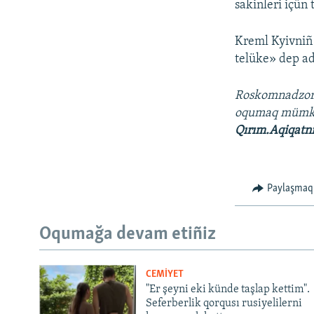
sakinleri içün 
Kreml Kyivniñ 
telüke» dep ad
Roskomnadzo
oqumaq müm
Qırım.Aqiqatn
Paylaşmaq
Oqumağa devam etiñiz
CEMİYET
"Er şeyni eki künde taşlap kettim".
Seferberlik qorqusı rusiyelilerni