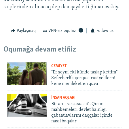
saiplerinden alınacaq dep daa qayd etti Şimanovskiy.
Paylaşmaq
VPN-siz oquñız
Follow us
Oqumağa devam etiñiz
CEMİYET
"Er şeyni eki künde taşlap kettim".
Seferberlik qorqusı rusiyelilerni
kene memleketten quva
İNSAN AQLARI
Bir an – ve casussıñ. Qırım
mahkemeleri devlet hainligi
qabaatlavlarını daqqalar içinde
nasıl baqalar