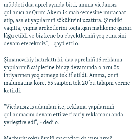
müddeti daa aprel ayında bitti, amma vicdansız
Русский
qullanıcılar Qırım Akemlik mahkemesine muracaat
etip, aselet yapılarnıñ sökülüvini uzattıra. Şimdiki
Українською
vaqıtta, yıqma areketlerini toqtatqan mahkeme qararı
lâğu etildi ve biz kene bu obyektlerniñ yoq etmesini
QOŞULIÑIZ!
devam etecekmiz”, - qayd etti o.
Şimanovskiy hatırlattı ki, daa aprelniñ 16 reklama
yapılarınıñ saiplerine bir ay devamında olarnı öz
RFE/RS bütün saytları
ihtiyarınen yoq etmege teklif etildi. Amma, onıñ
malümatına köre, 55 saipten tek 20 bu talapnı yerine
ketirdi.
“Vicdansız iş adamları ise, reklama yapılarınıñ
qullanmasını devam etti ve ticariy reklamanı anda
yerleştire edi”, - dedi o.
Mecburiy sökülüvniñ masrafları da yapılarnıñ