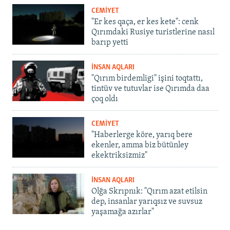
CEMİYET
"Er kes qaça, er kes kete": cenk
Qırımdaki Rusiye turistlerine nasıl
barıp yetti
İNSAN AQLARI
"Qırım birdemligi" işini toqtattı,
tintüv ve tutuvlar ise Qırımda daa
çoq oldı
CEMİYET
"Haberlerge köre, yarıq bere
ekenler, amma biz bütünley
ekektriksizmiz"
İNSAN AQLARI
Olğa Skrıpnık: "Qırım azat etilsin
dep, insanlar yarıqsız ve suvsuz
yaşamağa azırlar"