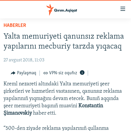
Link
açıqlığı
Esas
HABERLER
mündericege
HABERLER
Yalta memuriyeti qanunsız reklama
qaytmaq
SİYASET
Baş
yapılarını mecburiy tarzda yıqacaq
İQTİSADİYAT
navigatsiyağa
qaytmaq
27 avgust 2018, 11:03
CEMİYET
Qıdıruvğa
MEDENİYET
Paylaşmaq
VPN-siz oquñız
qaytmaq
İNSAN AQLARI
Kreml nezareti altındaki Yalta memuriyeti şeer
şirketleri ve hızmetleri vastasınen, qanunsız reklama
VİDEO
yapılarınıñ yıqmağını devam etecek. Bunıñ aqqında
SÜRET
şeer memuriyeti başınıñ muavini
Konstantin
Şimanovskiy
haber etti.
BLOGLAR
FİKİR
“500-den ziyade reklama yapılarınıñ qullanma