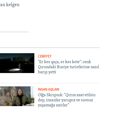
dan kelgen
CEMİYET
"Er kes qaça, er kes kete": cenk
Qırımdaki Rusiye turistlerine nasıl
barıp yetti
İNSAN AQLARI
Olğa Skrıpnık: "Qırım azat etilsin
dep, insanlar yarıqsız ve suvsuz
yaşamağa azırlar"