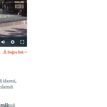
Doğru link
SHARE
 idaresi,
ılarnıñ
px
width
ernâk
nıñ