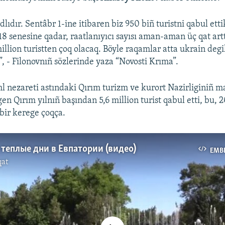
ıdır. Sentâbr 1-ine itibaren biz 950 biñ turistni qabul etti
8 senesine qadar, raatlanıyıcı sayısı aman-aman üç qat artt
llion turistten çoq olacaq. Böyle raqamlar atta ukrain degil
”, - Filonovnıñ sözlerinde yaza “Novosti Krıma”.
l nezareti astındaki Qırım turizm ve kurort Nazirliginiñ 
lgen Qırım yılnıñ başından 5,6 million turist qabul etti, bu, 
 bir kerege çoqça.
теплые дни в Евпатории (видео)
EMB
qat
No media source currently available