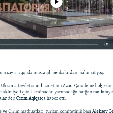
1:11
EMBED
rnıñ sayısı aqqnda mustaqil menbalardan malümat yoq.
 Ukraina Devlet sıñır hızmetiniñ Azaq-Qaradeñiz bölgesiniñ
e akimiyeti qıta Ukrainadan yarımadağa barğan raatlanıyıc
talar dep
Qırım.Aqiqat
qa haber etti.
e ve Qırım matbuatları, turizm komitetiniñ başı
Aleksey Ç