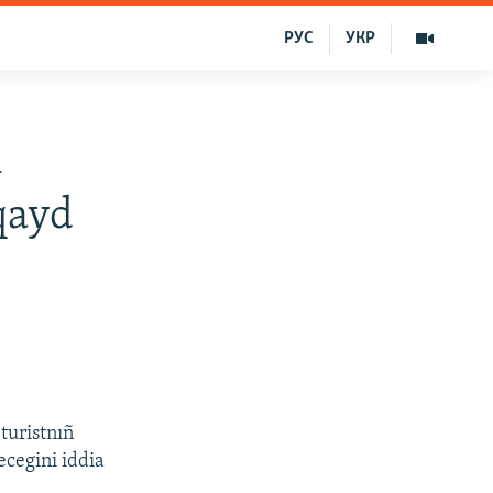
РУС
УКР
i
qayd
turistnıñ
ecegini iddia