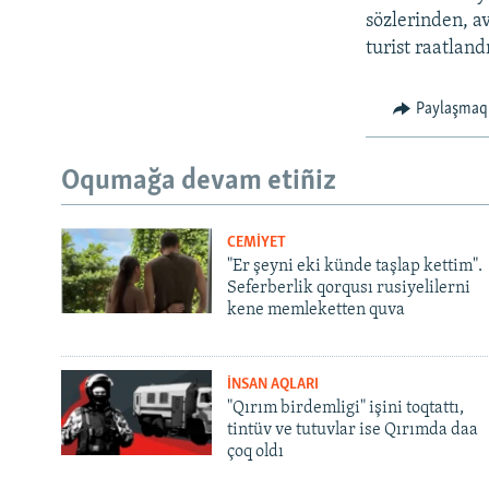
sözlerinden, a
turist raatland
Paylaşmaq
Oqumağa devam etiñiz
CEMİYET
"Er şeyni eki künde taşlap kettim".
Seferberlik qorqusı rusiyelilerni
kene memleketten quva
İNSAN AQLARI
"Qırım birdemligi" işini toqtattı,
tintüv ve tutuvlar ise Qırımda daa
çoq oldı