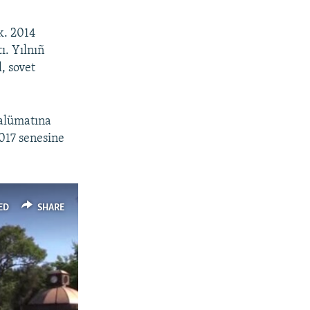
k. 2014
ı. Yılnıñ
, sovet
malümatına
2017 senesine
ED
SHARE