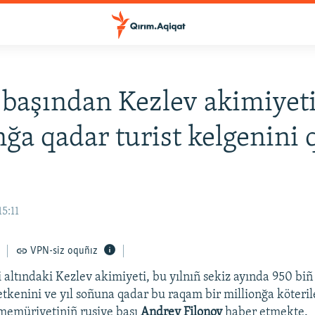
 başından Kezlev akimiyet
nğa qadar turist kelgenini 
15:11
VPN-siz oquñız
 altındaki Kezlev akimiyeti, bu yılnıñ sekiz ayında 950 biñ 
 etkenini ve yıl soñuna qadar bu raqam bir millionğa köteril
 memüriyetiniñ rusiye başı
Andrey Filonov
haber etmekte.