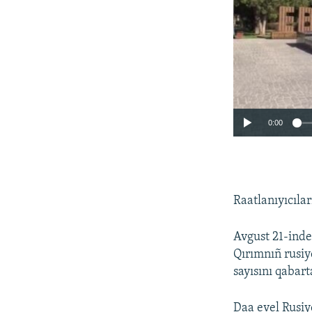
0:00
Raatlanıyıcıla
Avgust 21-inde
Qırımnıñ rusiy
sayısını qabar
Daa evel Rusiy