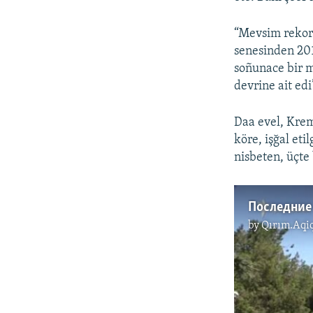
“Mevsim rekordl
senesinden 201
soñunace bir mi
devrine ait edi
Daa evel, Krem
köre, işğal eti
nisbeten, üçte
Последние 
by
Qırım.Aqi