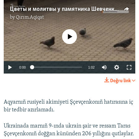
Цветы и молитвы у памятника Шевченко в Севастополе (видео)
by
Qırım.Aqiqat
No media source currently available
Auto
0:00
1:02
270p
Doğru link
360p
Auto
270p
360p
404p
404p
Aqyarnıñ rusiyeli akimiyeti Şçevçenkonıñ hatırasına iç
bir tedbir azırlamadı.
1080p
1080p
Ukrainada marnıñ 9-ında ukrain şair ve ressam Taras
Şçevçenkonıñ doğğan kününden 206 yıllığını qutlaylar.