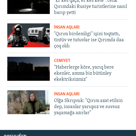
"Er kes qaça, er kes kete": cenk
Qırımdaki Rusiye turistlerine nasıl
barıp yetti
İNSAN AQLARI
"Qırım birdemligi" işini toqtattı,
tintüv ve tutuvlar ise Qırımda daa
çoq oldı
CEMİYET
"Haberlerge köre, yarıq bere
ekenler, amma biz bütünley
ekektriksizmiz"
İNSAN AQLARI
Olğa Skrıpnık: "Qırım azat etilsin
dep, insanlar yarıqsız ve suvsuz
yaşamağa azırlar"