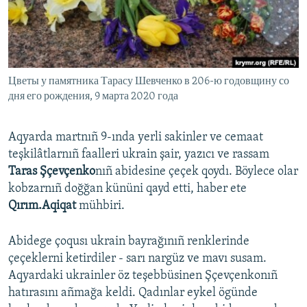
Русский
Українською
Цветы у памятника Тарасу Шевченко в 206-ю годовщину со
QOŞULIÑIZ!
дня его рождения, 9 марта 2020 года
Aqyarda martnıñ 9-ında yerli sakinler ve cemaat
RFE/RS bütün saytları
teşkilâtlarnıñ faalleri ukrain şair, yazıcı ve rassam
Taras Şçevçenko
nıñ abidesine çeçek qoydı. Böylece olar
kobzarnıñ doğğan kününi qayd etti, haber ete
Qırım.Aqiqat
mühbiri.
Abidege çoqusı ukrain bayrağınıñ renklerinde
çeçeklerni ketirdiler - sarı nargüz ve mavı susam.
Aqyardaki ukrainler öz teşebbüsinen Şçevçenkonıñ
hatırasını añmağa keldi. Qadınlar eykel ögünde