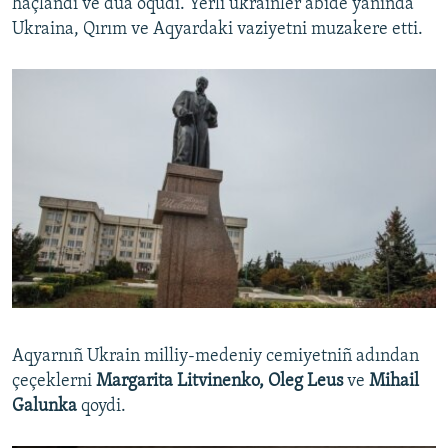
haçlandı ve dua oqudı. Yerli ukrainler abide yanında
Ukraina, Qırım ve Aqyardaki vaziyetni muzakere etti.
Aqyarnıñ Ukrain milliy-medeniy cemiyetniñ adından
çeçeklerni
Margarita Litvinenko, Oleg Leus
ve
Mihail
Galunka
qoydi.