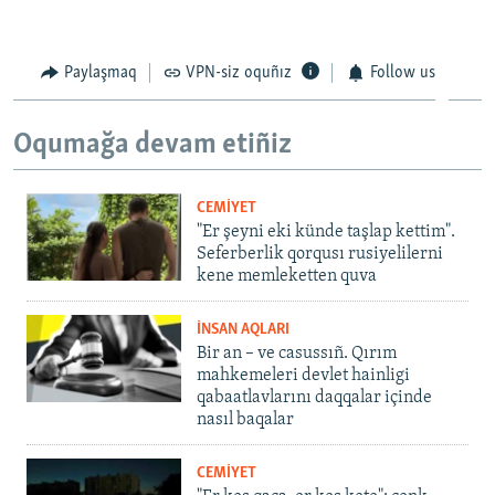
Paylaşmaq
VPN-siz oquñız
Follow us
Oqumağa devam etiñiz
CEMİYET
"Er şeyni eki künde taşlap kettim".
Seferberlik qorqusı rusiyelilerni
kene memleketten quva
İNSAN AQLARI
Bir an – ve casussıñ. Qırım
mahkemeleri devlet hainligi
qabaatlavlarını daqqalar içinde
nasıl baqalar
CEMİYET