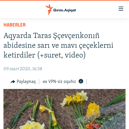
Link
açıqlığı
Esas
HABERLER
mündericege
HABERLER
Aqyarda Taras Şçevçenkonıñ
qaytmaq
SİYASET
Baş
abidesine sarı ve mavı çeçeklerni
İQTİSADİYAT
navigatsiyağa
ketirdiler (+suret, video)
qaytmaq
CEMİYET
Qıdıruvğa
09 mart 2020, 16:38
MEDENİYET
qaytmaq
Paylaşmaq
VPN-siz oquñız
İNSAN AQLARI
VİDEO
SÜRET
BLOGLAR
FİKİR