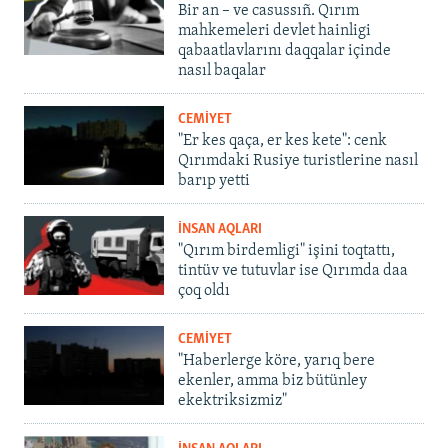
Bir an – ve casussıñ. Qırım
mahkemeleri devlet hainligi
qabaatlavlarını daqqalar içinde
nasıl baqalar
CEMİYET
"Er kes qaça, er kes kete": cenk
Qırımdaki Rusiye turistlerine nasıl
barıp yetti
İNSAN AQLARI
"Qırım birdemligi" işini toqtattı,
tintüv ve tutuvlar ise Qırımda daa
çoq oldı
CEMİYET
"Haberlerge köre, yarıq bere
ekenler, amma biz bütünley
ekektriksizmiz"