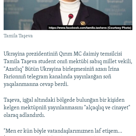
Русский
Українською
Tamila Taşeva
QOŞULIÑIZ!
Ukrayina prezidentiniñ Qırım MC daimiy temsilcisi
Tamila Taşeva student onıñ mektübi sabıq millet vekili,
RFE/RS bütün saytları
"Azatlıq" Bütün Ukrayina birleşmesiniñ azası İrina
Farionnıñ telegram kanalında yayınlanğan soñ
yaqalanmasına cevap berdi.
Taşeva, işğal altındaki bölgede bulunğan bir kişiden
kelgen mektüpniñ yayınlanmasını "alçaqlıq ve cinayet"
olaraq adlandırdı.
"Men er kün böyle vatandaşlarımıznen laf etişem...