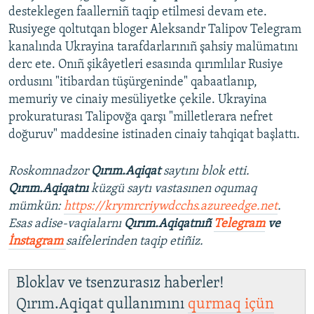
desteklegen faallerniñ taqip etilmesi devam ete.
Rusiyege qoltutqan bloger Aleksandr Talipov Telegram
kanalında Ukrayina tarafdarlarınıñ şahsiy malümatını
derc ete. Onıñ şikâyetleri esasında qırımlılar Rusiye
ordusını "itibardan tüşürgeninde" qabaatlanıp,
memuriy ve cinaiy mesüliyetke çekile. Ukrayina
prokuraturası Talipovğa qarşı "milletlerara nefret
doğuruv" maddesine istinaden cinaiy tahqiqat başlattı.
Roskomnadzor
Qırım.Aqiqat
saytını blok etti.
Qırım.Aqiqatnı
küzgü saytı vastasınen oqumaq
mümkün:
https://krymrcriywdcchs.azureedge.net
.
Esas adise-vaqialarnı
Qırım.Aqiqatnıñ
Telegram
ve
İnstagram
saifelerinden taqip etiñiz.
Bloklav ve tsenzurasız haberler!
Qırım.Aqiqat qullanımını
qurmaq içün