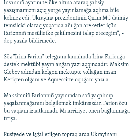
İnsannıñ ayatını telüke altına ataraq şahsiy
yazışmamıznı açıq yerge yayınlamağa aqlıma bile
kelmez edi. Ukrayina prezidentiniñ Qırım MC daimiy
temsilcisi olaraq yuqarıda añılğan areketler içün
Farionnıñ mesülietke çekilmesini talap etecegim", -
dep yazıla bildirmede.
Söz "İrina Farion" telegram kanalında İrina Farionğa
destek mektübi yayınlanğan yazı aqqındadır. Maksim
Glebov adından kelgen mektüpte yollağan insan
Keriçten olğanı ve Aqmescitte oquğanı yazıla.
Maksimniñ Farionnıñ yayınından soñ yaqalınıp
yaqalanmağanını belgilemek imkânsızdır. Farion özü
bu vaqianı izaatlamadı. Muarririyet onen bağlanmağa
tırışa.
Rusiyede ve işğal etilgen topraqlarda Ukrayinanı