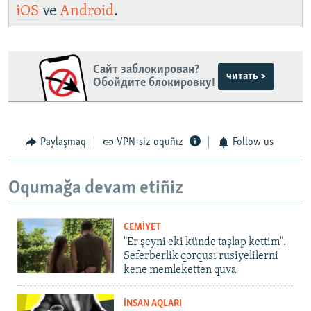
iOS
ve
Android
.
Сайт заблокирован?
читать >
Обойдите блокировку!
Paylaşmaq
VPN-siz oquñız
Follow us
Oqumağa devam etiñiz
CEMİYET
"Er şeyni eki künde taşlap kettim".
Seferberlik qorqusı rusiyelilerni
kene memleketten quva
İNSAN AQLARI