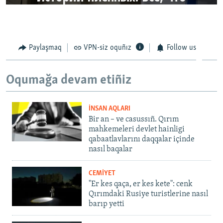
Paylaşmaq
VPN-siz oquñız
Follow us
Oqumağa devam etiñiz
İNSAN AQLARI
Bir an – ve casussıñ. Qırım
mahkemeleri devlet hainligi
qabaatlavlarını daqqalar içinde
nasıl baqalar
CEMİYET
"Er kes qaça, er kes kete": cenk
Qırımdaki Rusiye turistlerine nasıl
barıp yetti