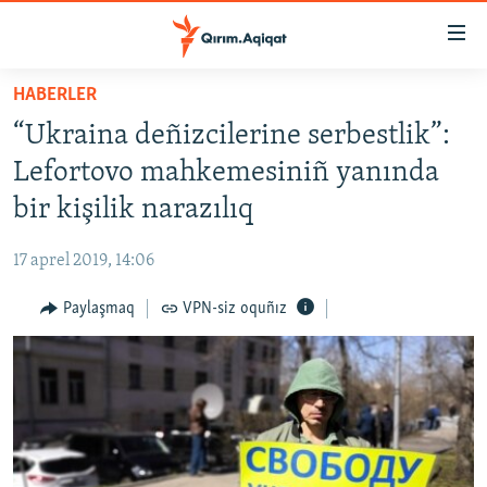
Link
açıqlığı
Esas
HABERLER
mündericege
HABERLER
“Ukraina deñizcilerine serbestlik”:
qaytmaq
SİYASET
Baş
Lefortovo mahkemesiniñ yanında
İQTİSADİYAT
navigatsiyağa
bir kişilik narazılıq
qaytmaq
CEMİYET
Qıdıruvğa
17 aprel 2019, 14:06
MEDENİYET
qaytmaq
Paylaşmaq
VPN-siz oquñız
İNSAN AQLARI
VİDEO
SÜRET
BLOGLAR
FİKİR