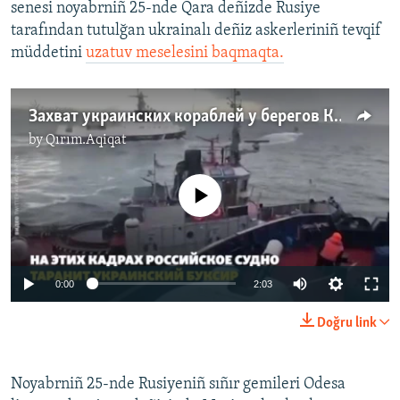
senesi noyabrniñ 25-nde Qara deñizde Rusiye
tarafından tutulğan ukrainalı deñiz askerleriniñ tevqif
müddetini
uzatuv meselesini baqmaqta.
Захват украинских кораблей у берегов Крыма. Как это было (видео)
by
Qırım.Aqiqat
No media source currently available
0:00
2:03
Doğru link
Noyabrniñ 25-nde Rusiyeniñ sıñır gemileri Odesa