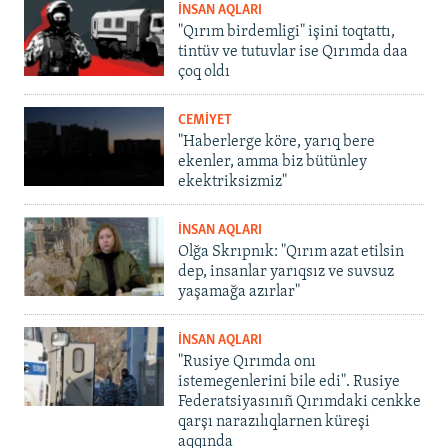
İNSAN AQLARI
"Qırım birdemligi" işini toqtattı,
tintüv ve tutuvlar ise Qırımda daa
çoq oldı
CEMİYET
"Haberlerge köre, yarıq bere
ekenler, amma biz bütünley
ekektriksizmiz"
İNSAN AQLARI
Olğa Skrıpnık: "Qırım azat etilsin
dep, insanlar yarıqsız ve suvsuz
yaşamağa azırlar"
İNSAN AQLARI
"Rusiye Qırımda onı
istemegenlerini bile edi". Rusiye
Federatsiyasınıñ Qırımdaki cenkke
qarşı narazılıqlarnen küreşi
aqqında