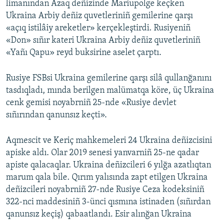
limanından Azaq deñizinde Mariupolge keçken
Ukraina Arbiy deñiz quvetleriniñ gemilerine qarşı
«açıq istilâiy areketler» kerçekleştirdi. Rusiyeniñ
«Don» sıñır kateri Ukraina Arbiy deñiz quvetleriniñ
«Yañı Qapu» reyd buksirine aselet çarptı.
Rusiye FSBsi Ukraina gemilerine qarşı silâ qullanğanını
tasdıqladı, mında berilgen malümatqa köre, üç Ukraina
cenk gemisi noyabrniñ 25-nde «Rusiye devlet
sıñırından qanunsız keçti».
Aqmescit ve Keriç mahkemeleri 24 Ukraina deñizcisini
apiske aldı. Olar 2019 senesi yanvarniñ 25-ne qadar
apiste qalacaqlar. Ukraina deñizcileri 6 yılğa azatlıqtan
marum qala bile. Qırım yalısında zapt etilgen Ukraina
deñizcileri noyabrniñ 27-nde Rusiye Ceza kodeksiniñ
322-nci maddesiniñ 3-ünci qısmına istinaden (sıñırdan
qanunsız keçiş) qabaatlandı. Esir alınğan Ukraina