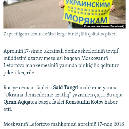
Русский
Українською
Zapt etilgen ukrain deñizcilerge bir kişilik qoltutuv piketi
QOŞULIÑIZ!
Aprelniñ 17-sinde ukrainalı deñiz askerleriniñ tevqif
müddetini uzatuv meselesi baqqan Moskovanıñ
RFE/RS bütün saytları
Lefortovo mahkemesiniñ yanında bir kişilik qoltutuv
piketi keçirile.
Rusiye cemaat faalcisi
Said Tangri
mahkeme yanına
“Ukraina deñizcilerine azatlıq” yazısınen çıqtı. Bu aqta
Qırım.Aqiqat
qa başqa faalci
Konstantin Kotov
haber
etti.
Moskvanıñ Lefortovo mahkemesi aprelniñ 17-nde 2018