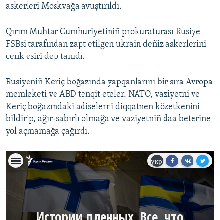
askerleri Moskvağa avuştırıldı.
Qırım Muhtar Cumhuriyetiniñ prokuraturası Rusiye
FSBsi tarafından zapt etilgen ukrain deñiz askerlerini
cenk esiri dep tanıdı.
Rusiyeniñ Keriç boğazında yapqanlarını bir sıra Avropa
memleketi ve ABD tenqit eteler. NATO, vaziyetni ve
Keriç boğazındaki adiselerni diqqatnen közetkenini
bildirip, ağır-sabırlı olmağa ve vaziyetniñ daa beterine
yol açmamağa çağırdı.