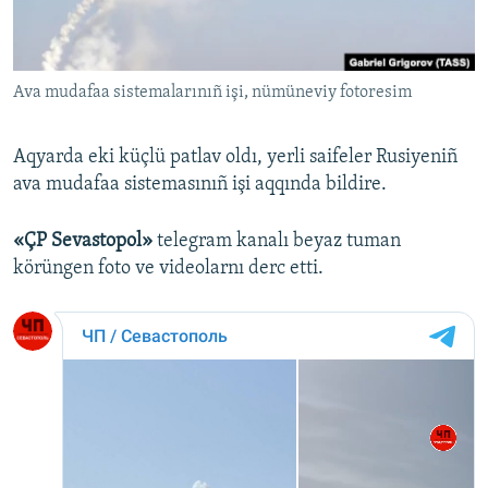
Русский
Українською
Ava mudafaa sistemalarınıñ işi, nümüneviy fotoresim
QOŞULIÑIZ!
Aqyarda eki küçlü patlav oldı, yerli saifeler Rusiyeniñ
ava mudafaa sistemasınıñ işi aqqında bildire.
RFE/RS bütün saytları
«ÇP Sevastopol»
telegram kanalı beyaz tuman
körüngen foto ve videolarnı derc etti.