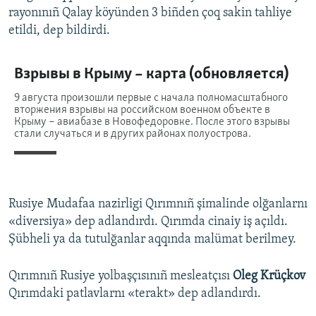
rayonınıñ Qalay köyünden 3 biñden çoq sakin tahliye
etildi, dep bildirdi.
Rusiye Mudafaa nazirligi Qırımnıñ şimalinde olğanlarnı
«diversiya» dep adlandırdı. Qırımda cinaiy iş açıldı.
Şübheli ya da tutulğanlar aqqında malümat berilmey.
Qırımnıñ Rusiye yolbaşçısınıñ mesleatçısı
Oleg Krüçkov
Qırımdaki patlavlarnı «terakt» dep adlandırdı.