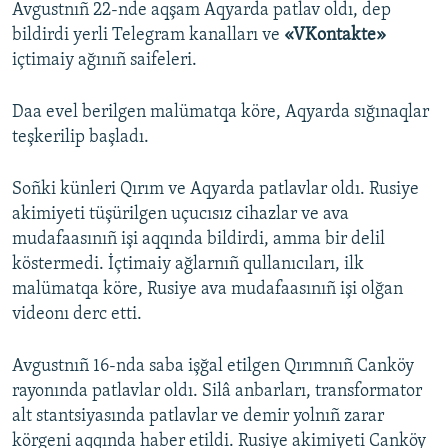
Avgustnıñ 22-nde aqşam Aqyarda patlav oldı, dep
bildirdi yerli Telegram kanalları ve
«VKontakte»
içtimaiy ağınıñ saifeleri.
Daa evel berilgen malümatqa köre, Aqyarda sığınaqlar
teşkerilip başladı.
Soñki künleri Qırım ve Aqyarda patlavlar oldı. Rusiye
akimiyeti tüşürilgen uçucısız cihazlar ve ava
mudafaasınıñ işi aqqında bildirdi, amma bir delil
köstermedi. İçtimaiy ağlarnıñ qullanıcıları, ilk
malümatqa köre, Rusiye ava mudafaasınıñ işi olğan
videonı derc etti.
Avgustnıñ 16-nda saba işğal etilgen Qırımnıñ Canköy
rayonında patlavlar oldı. Silâ anbarları, transformator
alt stantsiyasında patlavlar ve demir yolnıñ zarar
körgeni aqqında haber etildi. Rusiye akimiyeti Canköy