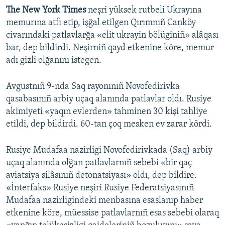
The New York Times
neşri yüksek rutbeli Ukrayına
memurına atfı etip, işğal etilgen Qırımnıñ Canköy
civarındaki patlavlarğa «elit ukrayin bölüginiñ» alâqası
bar, dep bildirdi. Neşirniñ qayd etkenine köre, memur
adı gizli olğanını istegen.
Avgustnıñ 9-nda Saq rayonınıñ Novofedirivka
qasabasınıñ arbiy uçaq alanında patlavlar oldı. Rusiye
akimiyeti «yaqın evlerden» tahminen 30 kişi tahliye
etildi, dep bildirdi. 60-tan çoq mesken ev zarar kördi.
Rusiye Mudafaa nazirligi Novofedirivkada (Saq) arbiy
uçaq alanında olğan patlavlarnıñ sebebi «bir qaç
aviatsiya silâsınıñ detonatsiyası» oldı, dep bildire.
«İnterfaks» Rusiye neşiri Rusiye Federatsiyasınıñ
Mudafaa nazirligindeki menbasına esaslanıp haber
etkenine köre, müessise patlavlarnıñ esas sebebi olaraq