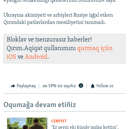
«yanğın telükesizligi qaideleriniñ bozuluvını» saya.
Ukrayına akimiyeti ve arbiyleri Rusiye işğal etken
Qırımdaki patlavlardan mesüliyetini tanımadı.
Bloklav ve tsenzurasız haberler!
Qırım.Aqiqat qullanımını
qurmaq içün
iOS
ve
Android
.
Paylaşmaq
VPN-siz oquñız
Follow us
Oqumağa devam etiñiz
CEMİYET
"Er şeyni eki künde taşlap kettim".