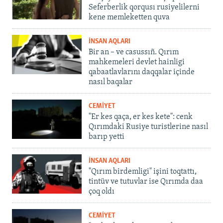
Seferberlik qorqusı rusiyelilerni
kene memleketten quva
İNSAN AQLARI
Bir an – ve casussıñ. Qırım
mahkemeleri devlet hainligi
qabaatlavlarını daqqalar içinde
nasıl baqalar
CEMİYET
"Er kes qaça, er kes kete": cenk
Qırımdaki Rusiye turistlerine nasıl
barıp yetti
İNSAN AQLARI
"Qırım birdemligi" işini toqtattı,
tintüv ve tutuvlar ise Qırımda daa
çoq oldı
CEMİYET