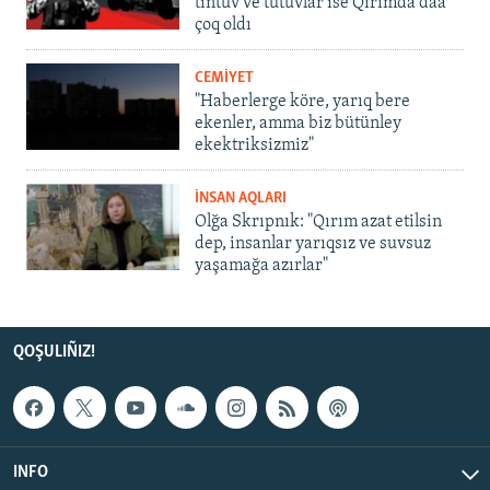
tintüv ve tutuvlar ise Qırımda daa
çoq oldı
CEMİYET
"Haberlerge köre, yarıq bere
ekenler, amma biz bütünley
ekektriksizmiz"
İNSAN AQLARI
Olğa Skrıpnık: "Qırım azat etilsin
dep, insanlar yarıqsız ve suvsuz
yaşamağa azırlar"
QOŞULIÑIZ!
INFO