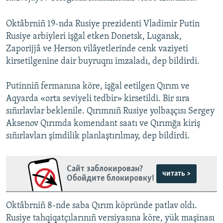
Oktâbrniñ 19-nda Rusiye prezidenti Vladimir Putin
Rusiye arbiyleri işğal etken Donetsk, Lugansk,
Zaporijjâ ve Herson vilâyetlerinde cenk vaziyeti
kirsetilgenine dair buyruqnı imzaladı, dep bildirdi.
Putinniñ fermanına köre, işğal eetilgen Qırım ve
Aqyarda «orta seviyeli tedbir» kirsetildi. Bir sıra
sıñırlavlar beklenile. Qırımnıñ Rusiye yolbaşçısı Sergey
Aksenov Qırımda komendant saatı ve Qırımğa kiriş
sıñırlavları şimdilik planlaştırılmay, dep bildirdi.
Сайт заблокирован?
читать >
Обойдите блокировку!
Oktâbrniñ 8-nde saba Qırım köpründe patlav oldı.
Rusiye tahqiqatçılarınıñ versiyasına köre, yük maşinası