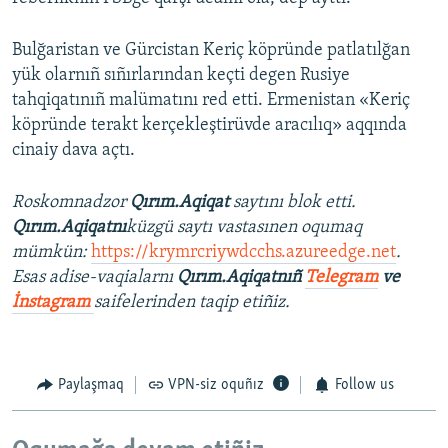
Bulğaristan ve Gürcistan Keriç köpründe patlatılğan
yük olarnıñ sıñırlarından keçti degen Rusiye
tahqiqatınıñ malümatını red etti. Ermenistan «Keriç
köpründe terakt kerçekleştirüvde aracılıq» aqqında
cinaiy dava açtı.
Roskomnadzor
Qırım.Aqiqat
saytını blok etti.
Qırım.Aqiqatnı
küzgü saytı vastasınen oqumaq
mümkün:
https://krymrcriywdcchs.azureedge.net
.
Esas adise-vaqialarnı
Qırım.Aqiqatnıñ
Telegram
ve
İnstagram
saifelerinden taqip etiñiz.
Paylaşmaq
VPN-siz oquñız
Follow us