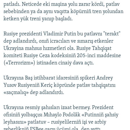
patladı. Neticede eki maşina yolu zarar kördi, patlav
sebebinden ya da aynı vaqıtta köpürniñ tren yolundan
ketken yük treni yanıp başladı.
Rusiye prezidenti Vladimir Putin bu patlavnı "terakt"
dep adlandırdı, onıñ icracıları ve sımarış etkenler
Ukrayina mahsus hızmetleri ola. Rusiye Tahqiqat
komiteti Rusiye Ceza kodeksiniñ 205-inci maddesine
(«Terrorizm») istinaden cinaiy dava açtı.
Ukrayına Baş istihbarat idaresiniñ spikeri Andrey
Yusov Rusiyeniñ Keriç köpründe patlav tahqiqatını
«saçmalıq» dep adlandırdı.
Ukrayına resmiy şahısları izaat bermey. Prezident
ofisiniñ yolbaşçısı Mıhaylo Podolâk «Putinniñ şahsiy
leyhasını» patlatuv – rusiyelilerniñ işi ve arbiy
reberlikniñ FSBge qarşı ücümi ola, dep ayttı.