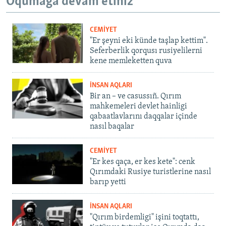
Oqumağa devam etiñiz
CEMİYET
"Er şeyni eki künde taşlap kettim".
Seferberlik qorqusı rusiyelilerni
kene memleketten quva
İNSAN AQLARI
Bir an – ve casussıñ. Qırım
mahkemeleri devlet hainligi
qabaatlavlarını daqqalar içinde
nasıl baqalar
CEMİYET
"Er kes qaça, er kes kete": cenk
Qırımdaki Rusiye turistlerine nasıl
barıp yetti
İNSAN AQLARI
"Qırım birdemligi" işini toqtattı,