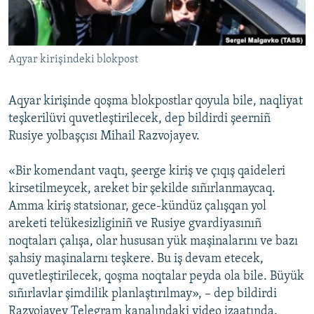
Русский
Українською
Aqyar kirişindeki blokpost
QOŞULIÑIZ!
Aqyar kirişinde qoşma blokpostlar qoyula bile, naqliyat
teşkerilüvi quvetleştirilecek, dep bildirdi şeerniñ
Rusiye yolbaşçısı Mihail Razvojayev.
RFE/RS bütün saytları
«Bir komendant vaqtı, şeerge kiriş ve çıqış qaideleri
kirsetilmeycek, areket bir şekilde sıñırlanmaycaq.
Amma kiriş statsionar, gece-kündüz çalışqan yol
areketi telükesizliginiñ ve Rusiye gvardiyasınıñ
noqtaları çalışa, olar hususan yük maşinalarını ve bazı
şahsiy maşinalarnı teşkere. Bu iş devam etecek,
quvetleştirilecek, qoşma noqtalar peyda ola bile. Büyük
sıñırlavlar şimdilik planlaştırılmay», – dep bildirdi
Razvojayev Telegram kanalındaki video izaatında.