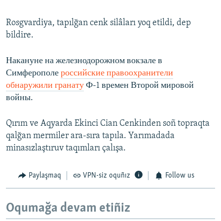
Rosgvardiya, tapılğan cenk silâları yoq etildi, dep
bildire.
Накануне на железнодорожном вокзале в
Симферополе
российские правоохранители
обнаружили гранату
Ф-1 времен Второй мировой
войны.
Qırım ve Aqyarda Ekinci Cian Cenkinden soñ topraqta
qalğan mermiler ara-sıra tapıla. Yarımadada
minasızlaştıruv taqımları çalışa.
Paylaşmaq
VPN-siz oquñız
Follow us
Oqumağa devam etiñiz