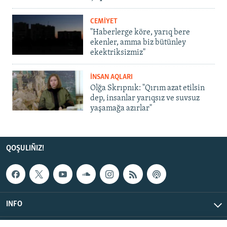
CEMİYET
"Haberlerge köre, yarıq bere
ekenler, amma biz bütünley
ekektriksizmiz"
İNSAN AQLARI
Olğa Skrıpnık: "Qırım azat etilsin
dep, insanlar yarıqsız ve suvsuz
yaşamağa azırlar"
QOŞULIÑIZ!
INFO