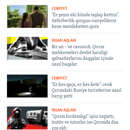
CEMİYET
"Er şeyni eki künde taşlap kettim".
Seferberlik qorqusı rusiyelilerni
kene memleketten quva
İNSAN AQLARI
Bir an – ve casussıñ. Qırım
mahkemeleri devlet hainligi
qabaatlavlarını daqqalar içinde
nasıl baqalar
CEMİYET
"Er kes qaça, er kes kete": cenk
Qırımdaki Rusiye turistlerine nasıl
barıp yetti
İNSAN AQLARI
"Qırım birdemligi" işini toqtattı,
tintüv ve tutuvlar ise Qırımda daa
çoq oldı