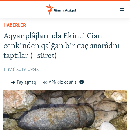
Link
açıqlığı
Esas
HABERLER
mündericege
HABERLER
Aqyar plâjlarında Ekinci Cian
qaytmaq
SİYASET
Baş
cenkinden qalğan bir qaç snarâdnı
İQTİSADİYAT
navigatsiyağa
taptılar (+süret)
qaytmaq
CEMİYET
Qıdıruvğa
11 iyül 2019, 09:42
MEDENİYET
qaytmaq
Paylaşmaq
VPN-siz oquñız
İNSAN AQLARI
VİDEO
SÜRET
BLOGLAR
FİKİR