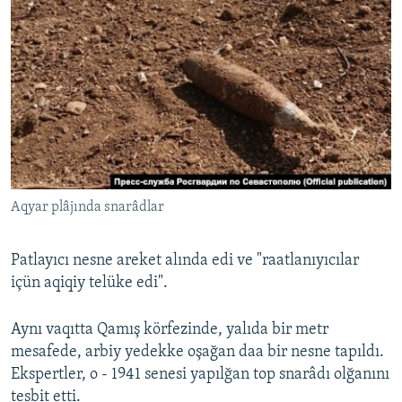
Aqyar plâjında snarâdlar
Patlayıcı nesne areket alında edi ve "raatlanıyıcılar
içün aqiqiy telüke edi".
Aynı vaqıtta Qamış körfezinde, yalıda bir metr
mesafede, arbiy yedekke oşağan daa bir nesne tapıldı.
Ekspertler, o - 1941 senesi yapılğan top snarâdı olğanını
tesbit etti.