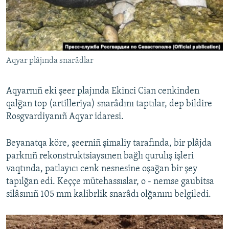
Русский
Українською
Aqyar plâjında snarâdlar
QOŞULIÑIZ!
Aqyarnıñ eki şeer plajında Ekinci Cian cenkinden
qalğan top (artilleriya) snarâdını taptılar, dep bildire
RFE/RS bütün saytları
Rosgvardiyanıñ Aqyar idaresi.
Beyanatqa köre, şeerniñ şimaliy tarafında, bir plâjda
parknıñ rekonstruktsiaysınen bağlı qurulış işleri
vaqtında, patlayıcı cenk nesnesine oşağan bir şey
tapılğan edi. Keççe mütehassıslar, o - nemse gaubitsa
silâsınıñ 105 mm kalibrlik snarâdı olğanını belgiledi.