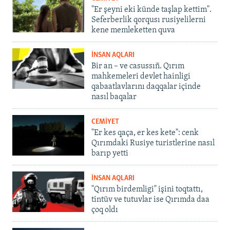
"Er şeyni eki künde taşlap kettim".
Seferberlik qorqusı rusiyelilerni
kene memleketten quva
İNSAN AQLARI
Bir an – ve casussıñ. Qırım
mahkemeleri devlet hainligi
qabaatlavlarını daqqalar içinde
nasıl baqalar
CEMİYET
"Er kes qaça, er kes kete": cenk
Qırımdaki Rusiye turistlerine nasıl
barıp yetti
İNSAN AQLARI
"Qırım birdemligi" işini toqtattı,
tintüv ve tutuvlar ise Qırımda daa
çoq oldı