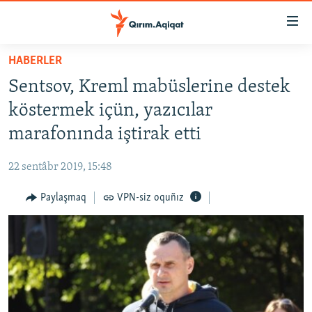
Link
açıqlığı
Esas
HABERLER
mündericege
HABERLER
Sentsov, Kreml mabüslerine destek
qaytmaq
SİYASET
Baş
köstermek içün, yazıcılar
İQTİSADİYAT
navigatsiyağa
marafonında iştirak etti
qaytmaq
CEMİYET
Qıdıruvğa
22 sentâbr 2019, 15:48
MEDENİYET
qaytmaq
Paylaşmaq
VPN-siz oquñız
İNSAN AQLARI
VİDEO
SÜRET
BLOGLAR
FİKİR