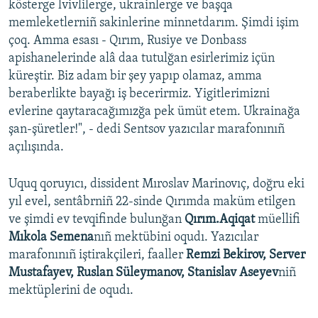
kösterge lvivlilerge, ukrainlerge ve başqa
memleketlerniñ sakinlerine minnetdarım. Şimdi işim
çoq. Amma esası - Qırım, Rusiye ve Donbass
apishanelerinde alâ daa tutulğan esirlerimiz içün
küreştir. Biz adam bir şey yapıp olamaz, amma
beraberlikte bayağı iş becerirmiz. Yigitlerimizni
evlerine qaytaracağımızğa pek ümüt etem. Ukrainağa
şan-şüretler!", - dedi Sentsov yazıcılar marafonınıñ
açılışında.
Uquq qoruyıcı, dissident Mıroslav Marinovıç, doğru eki
yıl evel, sentâbrniñ 22-sinde Qırımda maküm etilgen
ve şimdi ev tevqifinde bulunğan
Qırım.Aqiqat
müellifi
Mıkola Semena
nıñ mektübini oqudı. Yazıcılar
marafonınıñ iştirakçileri, faaller
Remzi Bekirov, Server
Mustafayev, Ruslan Süleymanov, Stanislav Aseyev
niñ
mektüplerini de oqudı.