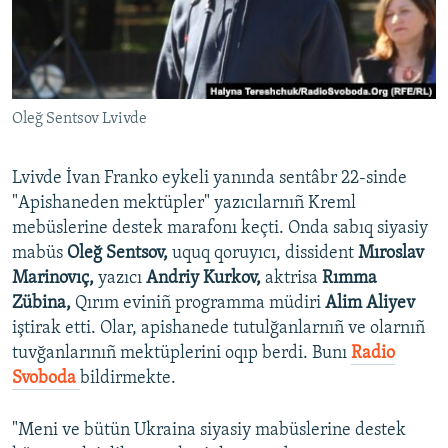
Русский
Українською
Oleğ Sentsov Lvivde
QOŞULIÑIZ!
Lvivde İvan Franko eykeli yanında sentâbr 22-sinde
"Apishaneden mektüpler" yazıcılarnıñ Kreml
RFE/RS bütün saytları
mebüslerine destek marafonı keçti. Onda sabıq siyasiy
mabüs
Oleğ Sentsov,
uquq qoruyıcı, dissident
Mıroslav
Marinovıç,
yazıcı
Andriy Kurkov,
aktrisa
Rımma
Zübina,
Qırım eviniñ programma müdiri
Alim Aliyev
iştirak etti. Olar, apishanede tutulğanlarnıñ ve olarnıñ
tuvğanlarınıñ mektüplerini oqıp berdi. Bunı
Radio
Svoboda
bildirmekte.
"Meni ve bütün Ukraina siyasiy mabüslerine destek