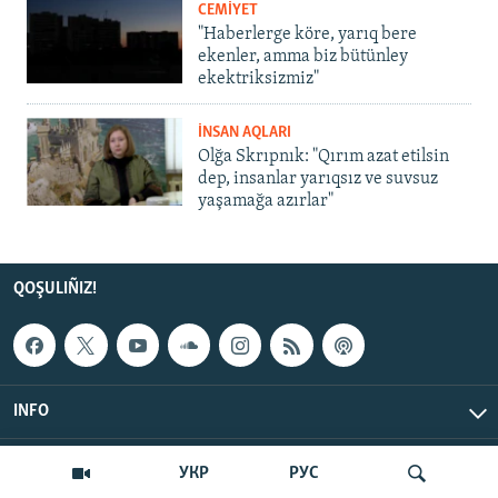
CEMİYET
"Haberlerge köre, yarıq bere
ekenler, amma biz bütünley
ekektriksizmiz"
İNSAN AQLARI
Olğa Skrıpnık: "Qırım azat etilsin
dep, insanlar yarıqsız ve suvsuz
yaşamağa azırlar"
QOŞULIÑIZ!
INFO
© Qırım.Aqiqat, 2026 | All Rights Reserved.
УКР
РУС