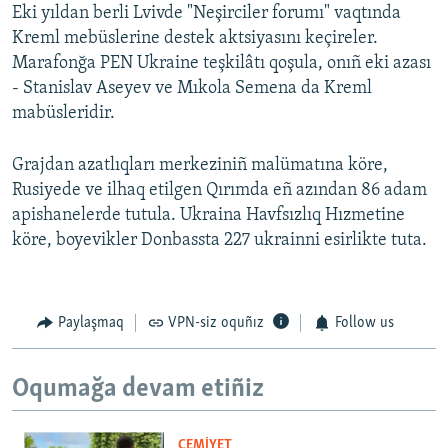
Eki yıldan berli Lvivde "Neşirciler forumı" vaqtında
Kreml mebüslerine destek aktsiyasını keçireler.
Marafonğa PEN Ukraine teşkilâtı qoşula, onıñ eki azası
- Stanislav Aseyev ve Mıkola Semena da Kreml
mabüsleridir.
Grajdan azatlıqları merkeziniñ malümatına köre,
Rusiyede ve ilhaq etilgen Qırımda eñ azından 86 adam
apishanelerde tutula. Ukraina Havfsızlıq Hızmetine
köre, boyevikler Donbassta 227 ukrainni esirlikte tuta.
Paylaşmaq
VPN-siz oquñız
Follow us
Oqumağa devam etiñiz
CEMİYET