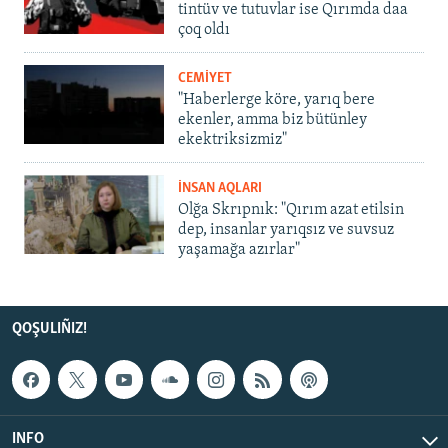
tintüv ve tutuvlar ise Qırımda daa
çoq oldı
CEMİYET
"Haberlerge köre, yarıq bere
ekenler, amma biz bütünley
ekektriksizmiz"
İNSAN AQLARI
Olğa Skrıpnık: "Qırım azat etilsin
dep, insanlar yarıqsız ve suvsuz
yaşamağa azırlar"
QOŞULIÑIZ!
INFO