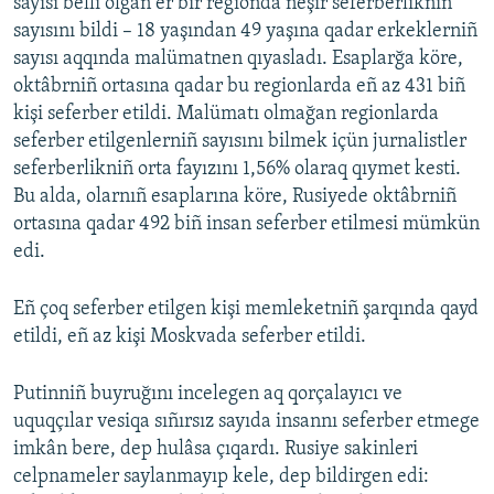
sayısı belli olğan er bir regionda neşir seferberlikniñ
sayısını bildi – 18 yaşından 49 yaşına qadar erkeklerniñ
sayısı aqqında malümatnen qıyasladı. Esaplarğa köre,
oktâbrniñ ortasına qadar bu regionlarda eñ az 431 biñ
kişi seferber etildi. Malümatı olmağan regionlarda
seferber etilgenlerniñ sayısını bilmek içün jurnalistler
seferberlikniñ orta fayızını 1,56% olaraq qıymet kesti.
Bu alda, olarnıñ esaplarına köre, Rusiyede oktâbrniñ
ortasına qadar 492 biñ insan seferber etilmesi mümkün
edi.
Eñ çoq seferber etilgen kişi memleketniñ şarqında qayd
etildi, eñ az kişi Moskvada seferber etildi.
Putinniñ buyruğını incelegen aq qorçalayıcı ve
uquqçılar vesiqa sıñırsız sayıda insannı seferber etmege
imkân bere, dep hulâsa çıqardı. Rusiye sakinleri
celpnameler saylanmayıp kele, dep bildirgen edi: