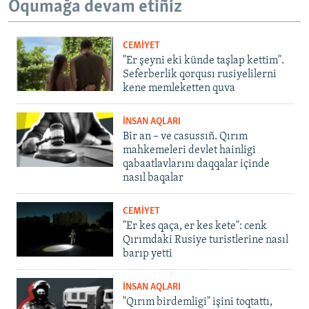
Oqumağa devam etiñiz
CEMİYET
"Er şeyni eki künde taşlap kettim".
Seferberlik qorqusı rusiyelilerni
kene memleketten quva
İNSAN AQLARI
Bir an – ve casussıñ. Qırım
mahkemeleri devlet hainligi
qabaatlavlarını daqqalar içinde
nasıl baqalar
CEMİYET
"Er kes qaça, er kes kete": cenk
Qırımdaki Rusiye turistlerine nasıl
barıp yetti
İNSAN AQLARI
"Qırım birdemligi" işini toqtattı,