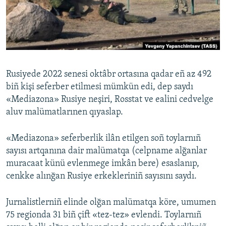
Русский
Українською
QOŞULIÑIZ!
Rusiyede 2022 senesi oktâbr ortasına qadar eñ az 492
biñ kişi seferber etilmesi mümkün edi, dep saydı
«Mediazona» Rusiye neşiri, Rosstat ve ealini cedvelge
RFE/RS bütün saytları
aluv malümatlarınen qıyaslap.
«Mediazona» seferberlik ilân etilgen soñ toylarnıñ
sayısı artqanına dair malümatqa (celpname alğanlar
muracaat künü evlenmege imkân bere) esaslanıp,
cenkke alınğan Rusiye erkekleriniñ sayısını saydı.
Jurnalistlerniñ elinde olğan malümatqa köre, umumen
75 regionda 31 biñ çift «tez-tez» evlendi. Toylarnıñ