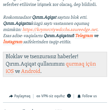
seferber etilüvine irişmek zor olacaq, dep bildirdi.
Roskomnadzor
Qırım.Aqiqat
saytını blok etti.
Qırım.Aqiqatnı
küzgü saytı vastasınen oqumaq
mümkün:
https://krymrcriywdcchs.azureedge.net
.
Esas adise-vaqialarnı
Qırım.Aqiqatnıñ
Telegram
ve
İnstagram
saifelerinden taqip etiñiz.
Bloklav ve tsenzurasız haberler!
Qırım.Aqiqat qullanımını
qurmaq içün
iOS
ve
Android
.
Paylaşmaq
VPN-siz oquñız
Follow us