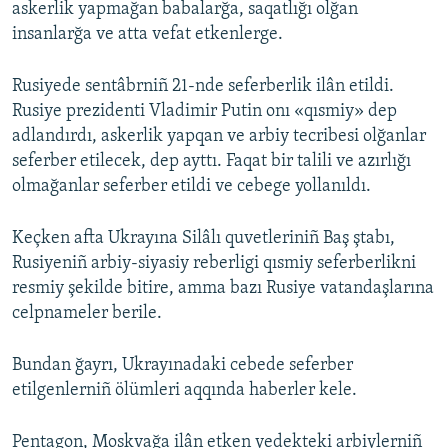
askerlik yapmağan babalarğa, saqatlığı olğan
insanlarğa ve atta vefat etkenlerge.
Rusiyede sentâbrniñ 21-nde seferberlik ilân etildi.
Rusiye prezidenti Vladimir Putin onı «qısmiy» dep
adlandırdı, askerlik yapqan ve arbiy tecribesi olğanlar
seferber etilecek, dep ayttı. Faqat bir talili ve azırlığı
olmağanlar seferber etildi ve cebege yollanıldı.
Keçken afta Ukrayına Silâlı quvetleriniñ Baş ştabı,
Rusiyeniñ arbiy-siyasiy reberligi qısmiy seferberlikni
resmiy şekilde bitire, amma bazı Rusiye vatandaşlarına
celpnameler berile.
Bundan ğayrı, Ukrayınadaki cebede seferber
etilgenlerniñ ölümleri aqqında haberler kele.
Pentagon, Moskvağa ilân etken yedekteki arbiylerniñ