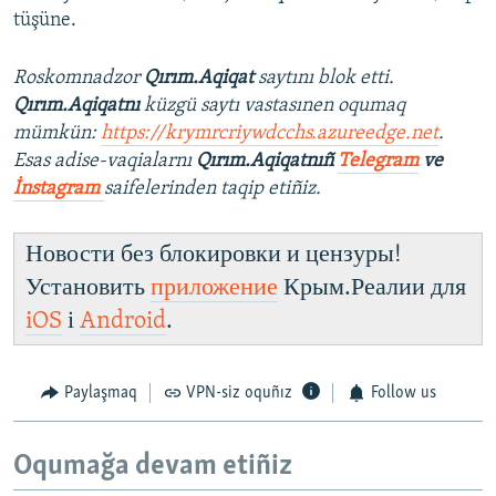
tüşüne.
Roskomnadzor
Qırım.Aqiqat
saytını blok etti.
Qırım.Aqiqatnı
küzgü saytı vastasınen oqumaq
mümkün:
https://krymrcriywdcchs.azureedge.net
.
Esas adise-vaqialarnı
Qırım.Aqiqatnıñ
Telegram
ve
İnstagram
saifelerinden taqip etiñiz.
Новости без блокировки и цензуры!
Установить
приложение
Крым.Реалии для
iOS
і
Android
.
Paylaşmaq
VPN-siz oquñız
Follow us
Oqumağa devam etiñiz