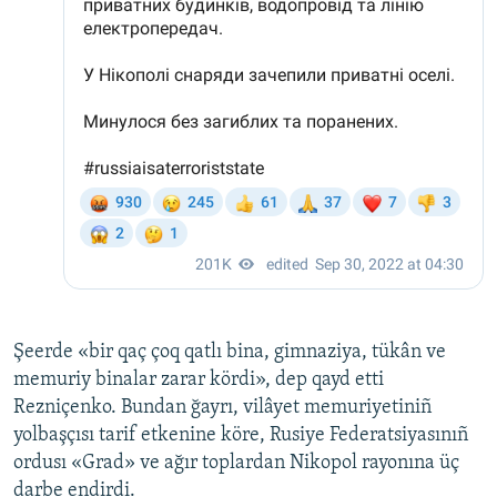
Şeerde «bir qaç çoq qatlı bina, gimnaziya, tükân ve
memuriy binalar zarar kördi», dep qayd etti
Rezniçenko. Bundan ğayrı, vilâyet memuriyetiniñ
yolbaşçısı tarif etkenine köre, Rusiye Federatsiyasınıñ
ordusı «Grad» ve ağır toplardan Nikopol rayonına üç
darbe endirdi.