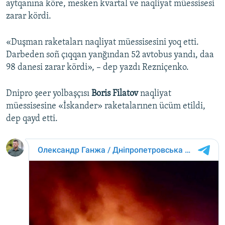
aytqanına köre, mesken kvartal ve naqliyat müessisesi
zarar kördi.
«Duşman raketaları naqliyat müessisesini yoq etti.
Darbeden soñ çıqqan yanğından 52 avtobus yandı, daa
98 danesi zarar kördi», – dep yazdı Rezniçenko.
Dnipro şeer yolbaşçısı
Boris Filatov
naqliyat
müessisesine «İskander» raketalarınen ücüm etildi,
dep qayd etti.