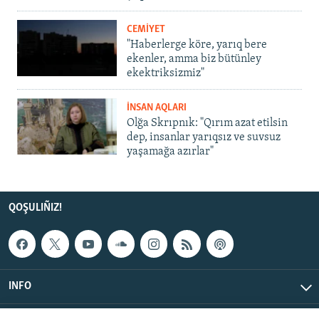
CEMİYET
"Haberlerge köre, yarıq bere
ekenler, amma biz bütünley
ekektriksizmiz"
İNSAN AQLARI
Olğa Skrıpnık: "Qırım azat etilsin
dep, insanlar yarıqsız ve suvsuz
yaşamağa azırlar"
QOŞULIÑIZ!
INFO