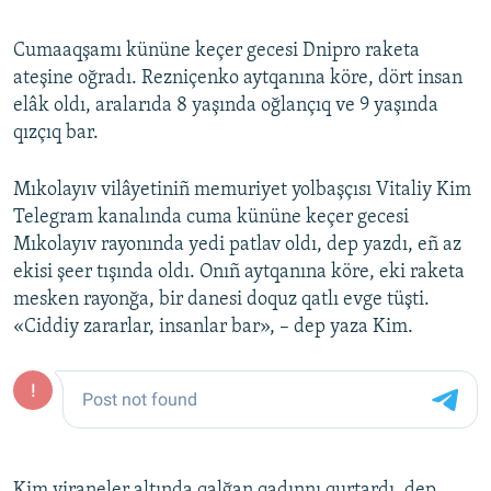
Cumaaqşamı kününe keçer gecesi Dnipro raketa
ateşine oğradı. Rezniçenko aytqanına köre, dört insan
elâk oldı, aralarıda 8 yaşında oğlançıq ve 9 yaşında
qızçıq bar.
Mıkolayıv vilâyetiniñ memuriyet yolbaşçısı Vitaliy Kim
Telegram kanalında cuma kününe keçer gecesi
Mıkolayıv rayonında yedi patlav oldı, dep yazdı, eñ az
ekisi şeer tışında oldı. Onıñ aytqanına köre, eki raketa
mesken rayonğa, bir danesi doquz qatlı evge tüşti.
«Ciddiy zararlar, insanlar bar», – dep yaza Kim.
Kim viraneler altında qalğan qadınnı qurtardı, dep