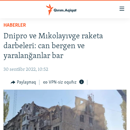
Link
açıqlığı
Esas
HABERLER
mündericege
HABERLER
Dnipro ve Mıkolayıvge raketa
qaytmaq
SİYASET
Baş
darbeleri: can bergen ve
İQTİSADİYAT
navigatsiyağa
yaralanğanlar bar
qaytmaq
CEMİYET
Qıdıruvğa
30 sentâbr 2022, 10:52
MEDENİYET
qaytmaq
Paylaşmaq
VPN-siz oquñız
İNSAN AQLARI
VİDEO
SÜRET
BLOGLAR
FİKİR