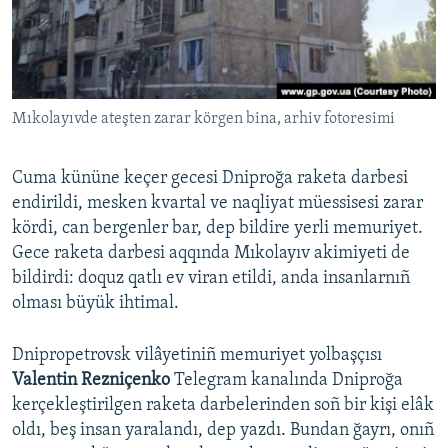
Русский
Українською
Mıkolayıvde ateşten zarar körgen bina, arhiv fotoresimi
QOŞULIÑIZ!
Cuma kününe keçer gecesi Dniproğa raketa darbesi
endirildi, mesken kvartal ve naqliyat müessisesi zarar
RFE/RS bütün saytları
kördi, can bergenler bar, dep bildire yerli memuriyet.
Gece raketa darbesi aqqında Mıkolayıv akimiyeti de
bildirdi: doquz qatlı ev viran etildi, anda insanlarnıñ
olması büyük ihtimal.
Dnipropetrovsk vilâyetiniñ memuriyet yolbaşçısı
Valentin Rezniçenko
Telegram kanalında Dniproğa
kerçekleştirilgen raketa darbelerinden soñ bir kişi elâk
oldı, beş insan yaralandı, dep yazdı. Bundan ğayrı, onıñ