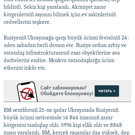
bildirdi. Sekiz kişi yaralandı. Akimiyet zarar
körgenlerniñ sayısını bilmek içün ev sakinleriniñ
cedvellerini teşkere.
Rusiyeniñ Ukrayınağa qarşı büyük ücümi fevralniñ 24-
nden sabadan berli devam ete. Rusiye ordusı arbiy ve
vatandaş infrastrukturasınıñ esas obyektlerine ava
darbelerini endire. Moskva vatandaşlarğa ücüm
etkenini inkâr ete.
Сайт заблокирован?
читать >
Обойдите блокировку!
BM sentâbrniñ 25-ne qadar Ukrayınada Rusiyeniñ
büyük ücümi neticesinde 14 844 insannıñ zarar
körgenini tasdıqlap oldı: 5996 kişi elâk oldı ve 8848
insan yaralandı. BM, kerçek raqamlar daa yüksek, dep