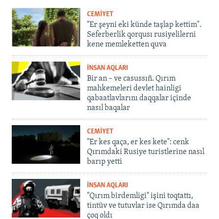
CEMİYET
"Er şeyni eki künde taşlap kettim".
Seferberlik qorqusı rusiyelilerni
kene memleketten quva
İNSAN AQLARI
Bir an – ve casussıñ. Qırım
mahkemeleri devlet hainligi
qabaatlavlarını daqqalar içinde
nasıl baqalar
CEMİYET
"Er kes qaça, er kes kete": cenk
Qırımdaki Rusiye turistlerine nasıl
barıp yetti
İNSAN AQLARI
"Qırım birdemligi" işini toqtattı,
tintüv ve tutuvlar ise Qırımda daa
çoq oldı