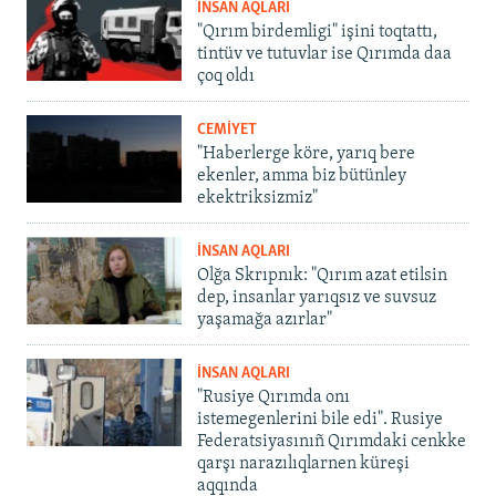
İNSAN AQLARI
"Qırım birdemligi" işini toqtattı,
tintüv ve tutuvlar ise Qırımda daa
çoq oldı
CEMİYET
"Haberlerge köre, yarıq bere
ekenler, amma biz bütünley
ekektriksizmiz"
İNSAN AQLARI
Olğa Skrıpnık: "Qırım azat etilsin
dep, insanlar yarıqsız ve suvsuz
yaşamağa azırlar"
İNSAN AQLARI
"Rusiye Qırımda onı
istemegenlerini bile edi". Rusiye
Federatsiyasınıñ Qırımdaki cenkke
qarşı narazılıqlarnen küreşi
aqqında