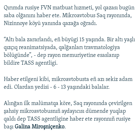
Qırımda rusiye FVN matbuat hızmeti, yol qazası bugün
Русский
saba olğanını haber ete. Mikroavtobus Saq rayonında,
Українською
Nizinnoye köyü yanında qazağa oğradı.
QOŞULIÑIZ!
“Altı bala zararlandı, eñ büyügi 15 yaşında. Bir altı yaşlı
qızçıq reanimatsiyada, qalğanları travmatologiya
bölügünde”, - dep rayon memuriyetine esaslanıp
bildire TASS agentligi.
RFE/RS bütün saytları
Haber etilgeni kibi, mikroavtobusta eñ azı sekiz adam
edi. Olardan yedisi - 6 - 13 yaşındaki balalar.
Alınğan ilk malümatqa köre, Saq rayonında çevirilgen
şahsiy mikroavtobusnıñ aydayıcısı dümende yuqlap
qaldı dep TASS agentligine haber ete rayonnıñ rusiye
başı
Galina Miroşniçenko
.