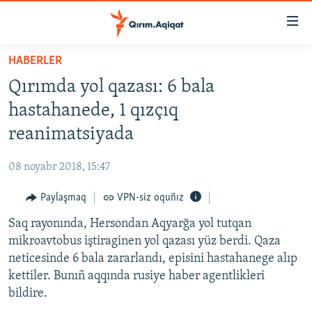
Link
açıqlığı
Esas
HABERLER
mündericege
HABERLER
Qırımda yol qazası: 6 bala
qaytmaq
SİYASET
Baş
hastahanede, 1 qızçıq
İQTİSADİYAT
navigatsiyağa
reanimatsiyada
qaytmaq
CEMİYET
Qıdıruvğa
08 noyabr 2018, 15:47
MEDENİYET
qaytmaq
Paylaşmaq
VPN-siz oquñız
İNSAN AQLARI
Saq rayonında, Hersondan Aqyarğa yol tutqan
VİDEO
mikroavtobus iştiraginen yol qazası yüz berdi. Qaza
SÜRET
neticesinde 6 bala zararlandı, episini hastahanege alıp
BLOGLAR
kettiler. Bunıñ aqqında rusiye haber agentlikleri
bildire.
FİKİR