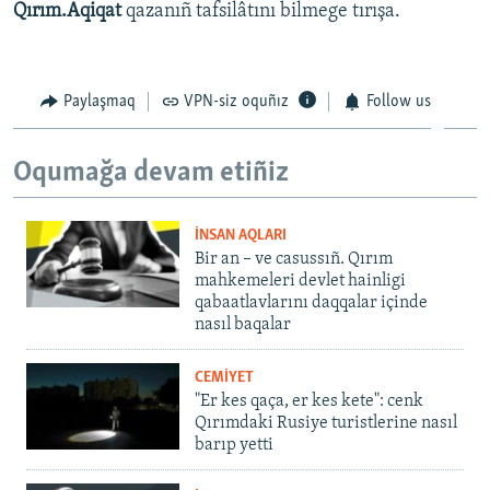
Qırım.Aqiqat
qazanıñ tafsilâtını bilmege tırışa.
Paylaşmaq
VPN-siz oquñız
Follow us
Oqumağa devam etiñiz
İNSAN AQLARI
Bir an – ve casussıñ. Qırım
mahkemeleri devlet hainligi
qabaatlavlarını daqqalar içinde
nasıl baqalar
CEMİYET
"Er kes qaça, er kes kete": cenk
Qırımdaki Rusiye turistlerine nasıl
barıp yetti