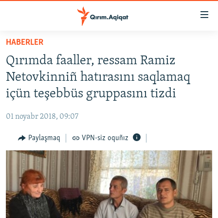
Link
açıqlığı
Esas
HABERLER
mündericege
HABERLER
Qırımda faaller, ressam Ramiz
qaytmaq
SİYASET
Baş
Netovkinniñ hatırasını saqlamaq
İQTİSADİYAT
navigatsiyağa
içün teşebbüs gruppasını tizdi
qaytmaq
CEMİYET
Qıdıruvğa
01 noyabr 2018, 09:07
MEDENİYET
qaytmaq
Paylaşmaq
VPN-siz oquñız
İNSAN AQLARI
VİDEO
SÜRET
BLOGLAR
FİKİR