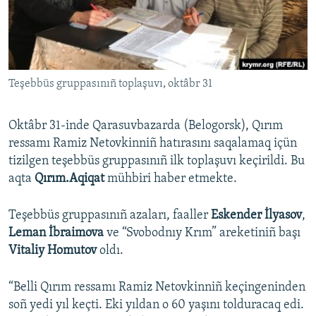
Русский
Українською
Teşebbüs gruppasınıñ toplaşuvı, oktâbr 31
QOŞULIÑIZ!
Oktâbr 31-inde Qarasuvbazarda (Belogorsk), Qırım
ressamı Ramiz Netovkinniñ hatırasını saqalamaq içün
RFE/RS bütün saytları
tizilgen teşebbüs gruppasınıñ ilk toplaşuvı keçirildi. Bu
aqta
Qırım.Aqiqat
mühbiri haber etmekte.
Teşebbüs gruppasınıñ azaları, faaller
Eskender İlyasov
,
Leman İbraimova
ve “Svobodnıy Krım” areketiniñ başı
Vitaliy Homutov
oldı.
“Belli Qırım ressamı Ramiz Netovkinniñ keçingeninden
soñ yedi yıl keçti. Eki yıldan o 60 yaşını tolduracaq edi.