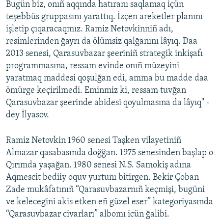
Bugün biz, onıñ aqqında hatıranı saqlamaq içün
teşebbüs gruppasını yarattıq. İzçen areketler planını
işletip çıqaracaqmız. Ramiz Netovkinniñ adı,
resimlerinden ğayrı da ölümsiz qalğanını lâyıq. Daa
2013 senesi, Qarasuvbazar şeeriniñ strategik inkişafı
programmasına, ressam evinde onıñ müzeyini
yaratmaq maddesi qoşulğan edi, amma bu madde daa
ömürge keçirilmedi. Eminmiz ki, ressam tuvğan
Qarasuvbazar şeerinde abidesi qoyulmasına da lâyıq" -
dey İlyasov.
Ramiz Netovkin 1960 senesi Taşken vilayetiniñ
Almazar qasabasında doğğan. 1975 senesinden başlap o
Qırımda yaşağan. 1980 senesi N.S. Samokiş adına
Aqmescit bediiy oquv yurtunı bitirgen. Bekir Çoban
Zade mukâfatınıñ “Qarasuvbazarnıñ keçmişi, bugüni
ve kelecegini akis etken eñ güzel eser” kategoriyasında
“Qarasuvbazar civarları” albomı icün ğalibi.