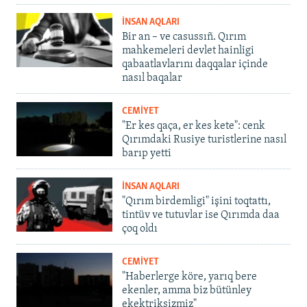
İNSAN AQLARI
Bir an – ve casussıñ. Qırım
mahkemeleri devlet hainligi
qabaatlavlarını daqqalar içinde
nasıl baqalar
CEMİYET
"Er kes qaça, er kes kete": cenk
Qırımdaki Rusiye turistlerine nasıl
barıp yetti
İNSAN AQLARI
"Qırım birdemligi" işini toqtattı,
tintüv ve tutuvlar ise Qırımda daa
çoq oldı
CEMİYET
"Haberlerge köre, yarıq bere
ekenler, amma biz bütünley
ekektriksizmiz"