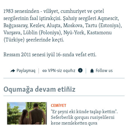
1983 senesinden - vilâyet, cumhuriyet ve çetel
sergilerinin faal iştirakçisi. Şahsiy sergileri Aqmescit,
Bağçasaray, Kezlev, Aluşta, Moskova, Tartu (Estoniya),
Varşava, Lüblin (Poloniya), Nyü-York, Kastamonu
(Türkiye) şeerlerinde keçti.
Ressam 2011 senesi iyül 16-sında vefat etti.
Paylaşmaq
VPN-siz oquñız
Follow us
Oqumağa devam etiñiz
CEMİYET
"Er şeyni eki künde taşlap kettim".
Seferberlik qorqusı rusiyelilerni
kene memleketten quva