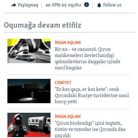
Paylaşmaq
VPN-siz oquñız
Follow us
Oqumağa devam etiñiz
İNSAN AQLARI
Bir an – ve casussıñ. Qırım
mahkemeleri devlet hainligi
qabaatlavlarını daqqalar içinde
nasıl baqalar
CEMİYET
"Er kes qaça, er kes kete": cenk
Qırımdaki Rusiye turistlerine nasıl
barıp yetti
İNSAN AQLARI
"Qırım birdemligi" işini toqtattı,
tintüv ve tutuvlar ise Qırımda daa
çoq oldı