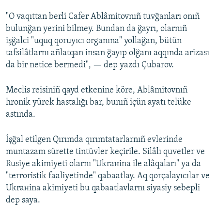
"O vaqıttan berli Cafer Ablâmitovnıñ tuvğanları onıñ
bulunğan yerini bilmey. Bundan da ğayrı, olarnıñ
işğalci "uquq qoruyıcı organına" yollağan, bütün
tafsilâtlarnı añlatqan insan ğayıp olğanı aqqında arizası
da bir netice bermedi", — dep yazdı Çubarov.
Meclis reisiniñ qayd etkenine köre, Ablâmitovnıñ
hronik yürek hastalığı bar, bunıñ içün ayatı telüke
astında.
İşğal etilgen Qırımda qırımtatarlarnıñ evlerinde
muntazam sürette tintüvler keçirile. Silâlı quvetler ve
Rusiye akimiyeti olarnı "Ukraнina ile alâqaları" ya da
"terroristik faaliyetinde" qabaatlay. Aq qorçalayıcılar ve
Ukraнina akimiyeti bu qabaatlavlarnı siyasiy sebepli
dep saya.