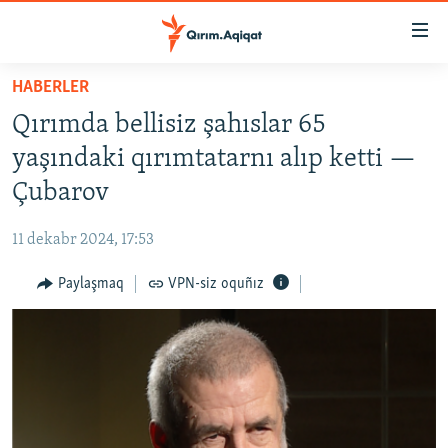
Link
açıqlığı
Esas
HABERLER
mündericege
HABERLER
Qırımda bellisiz şahıslar 65
qaytmaq
SİYASET
Baş
yaşındaki qırımtatarnı alıp ketti —
İQTİSADİYAT
navigatsiyağa
Çubarov
qaytmaq
CEMİYET
Qıdıruvğa
11 dekabr 2024, 17:53
MEDENİYET
qaytmaq
Paylaşmaq
VPN-siz oquñız
İNSAN AQLARI
VİDEO
SÜRET
BLOGLAR
FİKİR