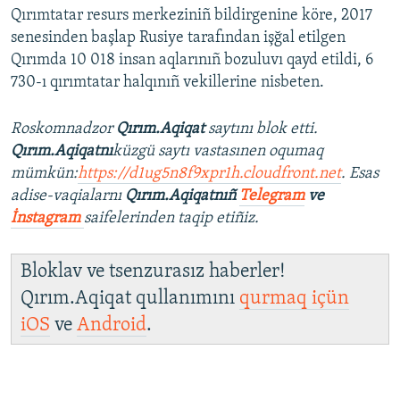
Qırımtatar resurs merkeziniñ bildirgenine köre, 2017
senesinden başlap Rusiye tarafından işğal etilgen
Qırımda 10 018 insan aqlarınıñ bozuluvı qayd etildi, 6
730-ı qırımtatar halqınıñ vekillerine nisbeten.
Roskomnadzor
Qırım.Aqiqat
saytını blok etti.
Qırım.Aqiqatnı
küzgü saytı vastasınen oqumaq
mümkün:
https://d1ug5n8f9xpr1h.cloudfront.net
. Esas
adise-vaqialarnı
Qırım.Aqiqatnıñ
Telegram
ve
İnstagram
saifelerinden taqip etiñiz.
Bloklav ve tsenzurasız haberler!
Qırım.Aqiqat qullanımını
qurmaq içün
iOS
ve
Android
.