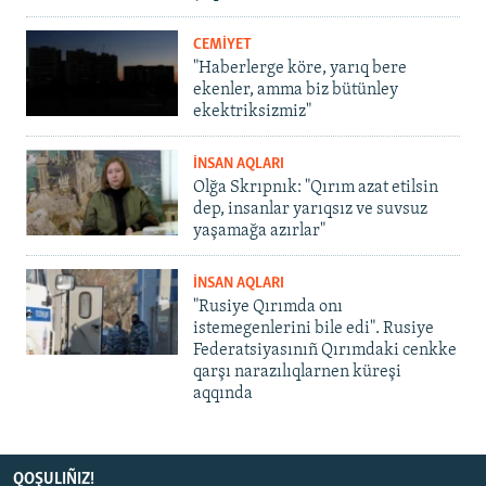
CEMİYET
"Haberlerge köre, yarıq bere
ekenler, amma biz bütünley
ekektriksizmiz"
İNSAN AQLARI
Olğa Skrıpnık: "Qırım azat etilsin
dep, insanlar yarıqsız ve suvsuz
yaşamağa azırlar"
İNSAN AQLARI
"Rusiye Qırımda onı
istemegenlerini bile edi". Rusiye
Federatsiyasınıñ Qırımdaki cenkke
qarşı narazılıqlarnen küreşi
aqqında
QOŞULIÑIZ!