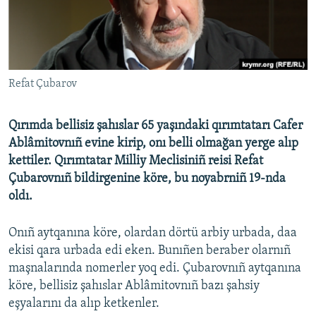
Русский
Українською
Refat Çubarov
QOŞULIÑIZ!
Qırımda bellisiz şahıslar 65 yaşındaki qırımtatarı Cafer
Ablâmitovnıñ evine kirip, onı belli olmağan yerge alıp
RFE/RS bütün saytları
kettiler. Qırımtatar Milliy Meclisiniñ reisi Refat
Çubarovnıñ bildirgenine köre, bu noyabrniñ 19-nda
oldı.
Onıñ aytqanına köre, olardan dörtü arbiy urbada, daa
ekisi qara urbada edi eken. Bunıñen beraber olarnıñ
maşnalarında nomerler yoq edi. Çubarovnıñ aytqanına
köre, bellisiz şahıslar Ablâmitovnıñ bazı şahsiy
eşyalarını da alıp ketkenler.