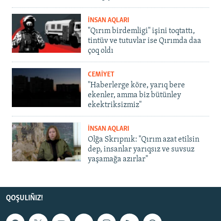
İNSAN AQLARI
"Qırım birdemligi" işini toqtattı,
tintüv ve tutuvlar ise Qırımda daa
çoq oldı
CEMİYET
"Haberlerge köre, yarıq bere
ekenler, amma biz bütünley
ekektriksizmiz"
İNSAN AQLARI
Olğa Skrıpnık: "Qırım azat etilsin
dep, insanlar yarıqsız ve suvsuz
yaşamağa azırlar"
QOŞULIÑIZ!