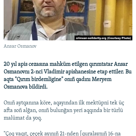
Русский
Українською
QOŞULIÑIZ!
Ansar Osmanov
20 yıl apis cezasına mahküm etilgen qırımtatar Ansar
RFE/RS bütün saytları
Osmanovnı 2-nci Vladimir apishanesine etap ettiler. Bu
aqta "Qırım birdemligine" onıñ qadını Meryem
Osmanova bildirdi.
Onıñ aytqanına köre, aqayından ilk mektüpni tek üç
afta soñ alğan, onıñ bulunğan yeri aqqında bir türlü
malümat da yoq.
"Çoq vaqıt, çeçek ayınıñ 21-nden [quralaynıñ 16-na