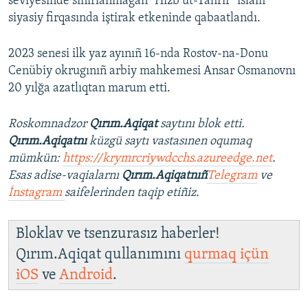
seviyesinde sıñırlanmağan "Hizb ut-Tahrir" islâm
siyasiy firqasında iştirak etkeninde qabaatlandı.
2023 senesi ilk yaz ayınıñ 16-nda Rostov-na-Donu
Cenübiy okrugınıñ arbiy mahkemesi Ansar Osmanovnı
20 yılğa azatlıqtan marum etti.
Roskomnadzor
Qırım.Aqiqat
saytını blok etti.
Qırım.Aqiqatnı
küzgü saytı vastasınen oqumaq
mümkün:
https://krymrcriywdcchs.azureedge.net
.
Esas adise-vaqialarnı
Qırım.Aqiqatnıñ
Telegram
ve
İnstagram
saifelerinden taqip etiñiz.
Bloklav ve tsenzurasız haberler!
Qırım.Aqiqat qullanımını
qurmaq içün
iOS
ve
Android
.