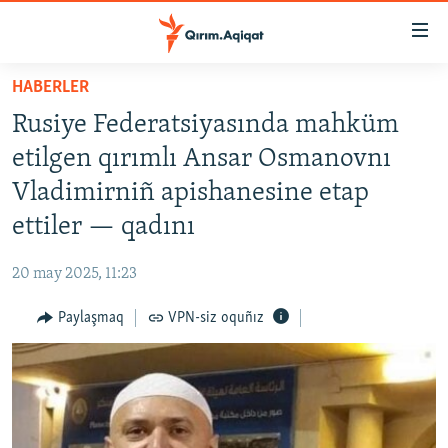
Link
açıqlığı
Esas
HABERLER
mündericege
HABERLER
Rusiye Federatsiyasında mahküm
qaytmaq
SİYASET
Baş
etilgen qırımlı Ansar Osmanovnı
İQTİSADİYAT
navigatsiyağa
Vladimirniñ apishanesine etap
qaytmaq
CEMİYET
ettiler — qadını
Qıdıruvğa
MEDENİYET
qaytmaq
20 may 2025, 11:23
İNSAN AQLARI
Paylaşmaq
VPN-siz oquñız
VİDEO
SÜRET
BLOGLAR
FİKİR