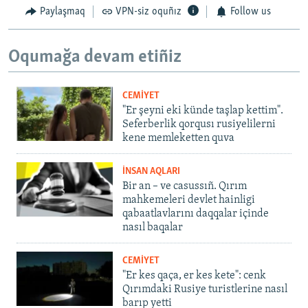
Paylaşmaq
VPN-siz oquñız
Follow us
Oqumağa devam etiñiz
CEMİYET
"Er şeyni eki künde taşlap kettim".
Seferberlik qorqusı rusiyelilerni
kene memleketten quva
İNSAN AQLARI
Bir an – ve casussıñ. Qırım
mahkemeleri devlet hainligi
qabaatlavlarını daqqalar içinde
nasıl baqalar
CEMİYET
"Er kes qaça, er kes kete": cenk
Qırımdaki Rusiye turistlerine nasıl
barıp yetti