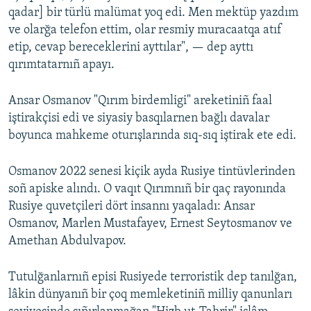
qadar] bir türlü malümat yoq edi. Men mektüp yazdım
ve olarğa telefon ettim, olar resmiy muracaatqa atıf
etip, cevap bereceklerini ayttılar", — dep ayttı
qırımtatarnıñ apayı.
Ansar Osmanov "Qırım birdemligi" areketiniñ faal
iştirakçisi edi ve siyasiy basqılarnen bağlı davalar
boyunca mahkeme oturışlarında sıq-sıq iştirak ete edi.
Osmanov 2022 senesi kiçik ayda Rusiye tintüvlerinden
soñ apiske alındı. O vaqıt Qırımnıñ bir qaç rayonında
Rusiye quvetçileri dört insannı yaqaladı: Ansar
Osmanov, Marlen Mustafayev, Ernest Seytosmanov ve
Amethan Abdulvapov.
Tutulğanlarnıñ episi Rusiyede terroristik dep tanılğan,
lâkin dünyanıñ bir çoq memleketiniñ milliy qanunları