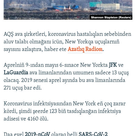
Русский
Українською
AQŞ ava şirketleri, koronavirus hastalıqları sebebinden
QOŞULIÑIZ!
aluv talabı olmağanı icün, New Yorkqa uçuşlarnıñ
sayısını azlaştıra, haber ete
Azatlıq Radiosı
.
Aprelniñ 9-ından mayıs 6-sınace New Yorkta
JFK
ve
RFE/RS bütün saytları
LaGuardia
ava limanlarından umumen sadece 13 uçuş
olacaq. 2019 senesi aprel ayında bu ava limanlarında
271 uçuş bar edi.
Koronavirus infektsiyasından New York eñ çoq zarar
kördi, şimdi şeerde 123 biñ tasdıqlanğan infektsiya
adisesi ve 4160 ölü.
Daa evel
2019-nCoV
olaraq belli
SARS-CoV-2