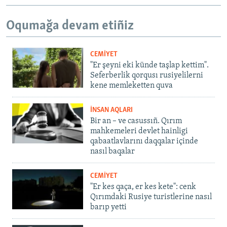
Oqumağa devam etiñiz
CEMİYET
"Er şeyni eki künde taşlap kettim".
Seferberlik qorqusı rusiyelilerni
kene memleketten quva
İNSAN AQLARI
Bir an – ve casussıñ. Qırım
mahkemeleri devlet hainligi
qabaatlavlarını daqqalar içinde
nasıl baqalar
CEMİYET
"Er kes qaça, er kes kete": cenk
Qırımdaki Rusiye turistlerine nasıl
barıp yetti