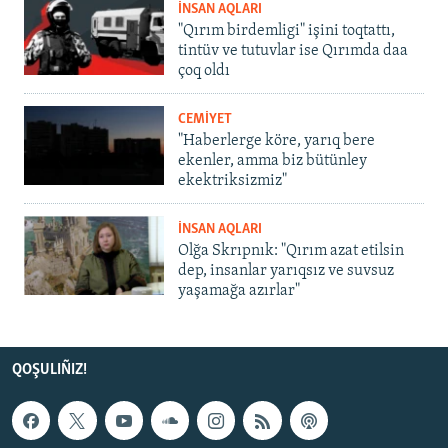
İNSAN AQLARI
"Qırım birdemligi" işini toqtattı,
tintüv ve tutuvlar ise Qırımda daa
çoq oldı
CEMİYET
"Haberlerge köre, yarıq bere
ekenler, amma biz bütünley
ekektriksizmiz"
İNSAN AQLARI
Olğa Skrıpnık: "Qırım azat etilsin
dep, insanlar yarıqsız ve suvsuz
yaşamağa azırlar"
QOŞULIÑIZ!