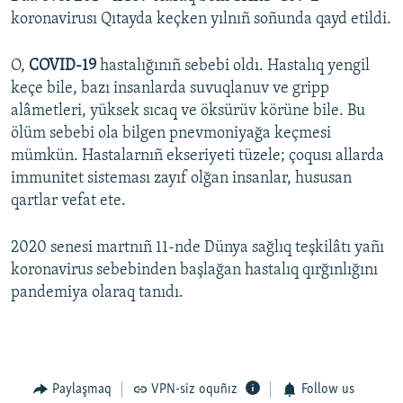
koronavirusı Qıtayda keçken yılnıñ soñunda qayd etildi.
O,
COVID-19
hastalığınıñ sebebi oldı. Hastalıq yengil
keçe bile, bazı insanlarda suvuqlanuv ve gripp
alâmetleri, yüksek sıcaq ve öksürüv körüne bile. Bu
ölüm sebebi ola bilgen pnevmoniyağa keçmesi
mümkün. Hastalarnıñ ekseriyeti tüzele; çoqusı allarda
immunitet sisteması zayıf olğan insanlar, hususan
qartlar vefat ete.
2020 senesi martnıñ 11-nde Dünya sağlıq teşkilâtı yañı
koronavirus sebebinden başlağan hastalıq qırğınlığını
pandemiya olaraq tanıdı.
Paylaşmaq
VPN-siz oquñız
Follow us