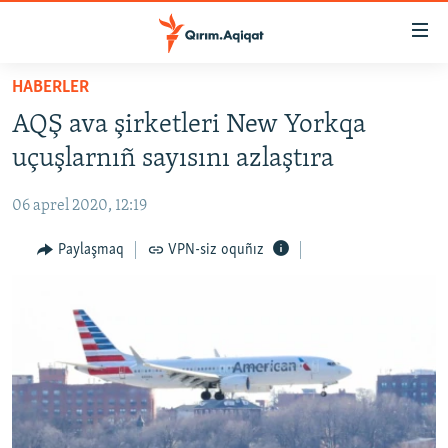
Link
açıqlığı
Esas
HABERLER
mündericege
HABERLER
AQŞ ava şirketleri New Yorkqa
qaytmaq
SİYASET
Baş
uçuşlarnıñ sayısını azlaştıra
İQTİSADİYAT
navigatsiyağa
qaytmaq
06 aprel 2020, 12:19
CEMİYET
Qıdıruvğa
MEDENİYET
Paylaşmaq
VPN-siz oquñız
qaytmaq
İNSAN AQLARI
VİDEO
SÜRET
BLOGLAR
FİKİR