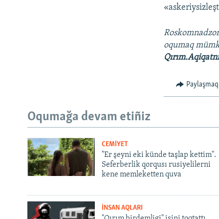
«askeriysizleş
Roskomnadzo
oqumaq mümk
Qırım.Aqiqatn
Paylaşmaq
Oqumağa devam etiñiz
CEMİYET
"Er şeyni eki künde taşlap kettim".
Seferberlik qorqusı rusiyelilerni
kene memleketten quva
İNSAN AQLARI
"Qırım birdemligi" işini toqtattı,