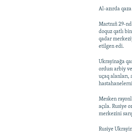
Al-azırda qaza 
Martnıñ 29-nda
doquz qatlı bi
qadar merkeziy
etilgen edi.
Ukrayinağa qar
ordusı arbiy v
uçaq alanları, 
hastahanelerni
Mesken rayonlar
açıla. Rusiye o
merkezini sarı
Rusiye Ukrayin