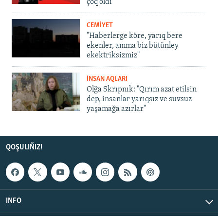
çoq oldı
CEMİYET
"Haberlerge köre, yarıq bere
ekenler, amma biz bütünley
ekektriksizmiz"
İNSAN AQLARI
Olğa Skrıpnık: "Qırım azat etilsin
dep, insanlar yarıqsız ve suvsuz
yaşamağa azırlar"
QOŞULIÑIZ!
INFO