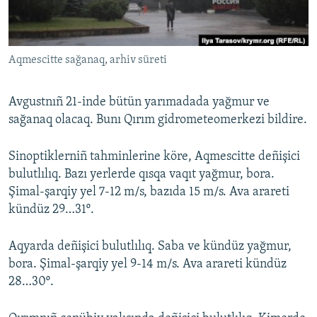
Русский
Українською
Aqmescitte sağanaq, arhiv süreti
QOŞULIÑIZ!
Avgustnıñ 21-inde bütün yarımadada yağmur ve
sağanaq olacaq. Bunı Qırım gidrometeomerkezi bildire.
RFE/RS bütün saytları
Sinoptiklerniñ tahminlerine köre, Aqmescitte deñişici
bulutlılıq. Bazı yerlerde qısqa vaqıt yağmur, bora.
Şimal-şarqiy yel 7-12 m/s, bazıda 15 m/s. Ava arareti
kündüz 29…31º.
Aqyarda deñişici bulutlılıq. Saba ve kündüz yağmur,
bora. Şimal-şarqiy yel 9-14 m/s. Ava arareti kündüz
28…30º.