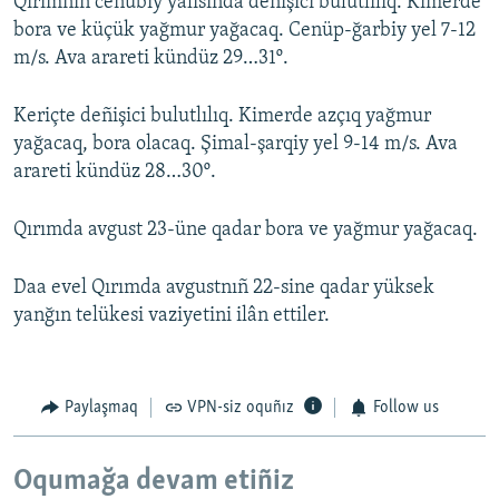
Qırımnıñ cenübiy yalısında deñişici bulutlılıq. Kimerde
bora ve küçük yağmur yağacaq. Cenüp-ğarbiy yel 7-12
m/s. Ava arareti kündüz 29…31º.
Keriçte deñişici bulutlılıq. Kimerde azçıq yağmur
yağacaq, bora olacaq. Şimal-şarqiy yel 9-14 m/s. Ava
arareti kündüz 28…30º.
Qırımda avgust 23-üne qadar bora ve yağmur yağacaq.
Daa evel Qırımda avgustnıñ 22-sine qadar yüksek
yanğın telükesi vaziyetini ilân ettiler.
Paylaşmaq
VPN-siz oquñız
Follow us
Oqumağa devam etiñiz