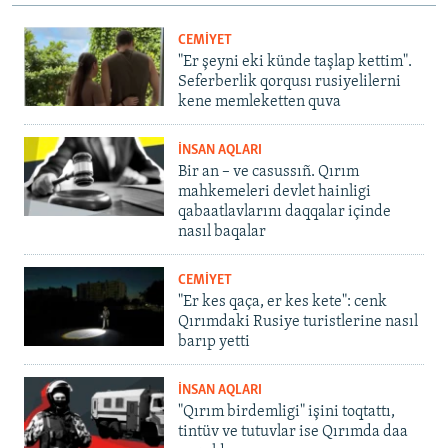
CEMİYET
"Er şeyni eki künde taşlap kettim".
Seferberlik qorqusı rusiyelilerni
kene memleketten quva
İNSAN AQLARI
Bir an – ve casussıñ. Qırım
mahkemeleri devlet hainligi
qabaatlavlarını daqqalar içinde
nasıl baqalar
CEMİYET
"Er kes qaça, er kes kete": cenk
Qırımdaki Rusiye turistlerine nasıl
barıp yetti
İNSAN AQLARI
"Qırım birdemligi" işini toqtattı,
tintüv ve tutuvlar ise Qırımda daa