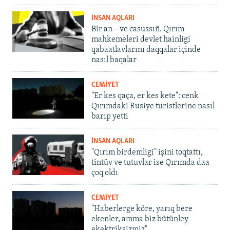
İNSAN AQLARI
Bir an – ve casussıñ. Qırım
mahkemeleri devlet hainligi
qabaatlavlarını daqqalar içinde
nasıl baqalar
CEMİYET
"Er kes qaça, er kes kete": cenk
Qırımdaki Rusiye turistlerine nasıl
barıp yetti
İNSAN AQLARI
"Qırım birdemligi" işini toqtattı,
tintüv ve tutuvlar ise Qırımda daa
çoq oldı
CEMİYET
"Haberlerge köre, yarıq bere
ekenler, amma biz bütünley
ekektriksizmiz"