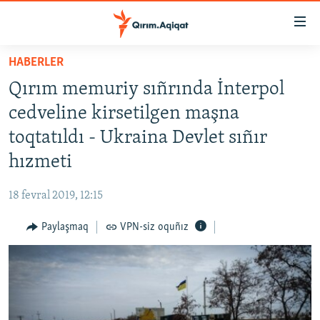
Link
açıqlığı
Esas
HABERLER
mündericege
HABERLER
Qırım memuriy sıñrında İnterpol
qaytmaq
SİYASET
Baş
cedveline kirsetilgen maşna
İQTİSADİYAT
navigatsiyağa
toqtatıldı - Ukraina Devlet sıñır
qaytmaq
CEMİYET
hızmeti
Qıdıruvğa
MEDENİYET
qaytmaq
18 fevral 2019, 12:15
İNSAN AQLARI
Paylaşmaq
VPN-siz oquñız
VİDEO
SÜRET
BLOGLAR
FİKİR