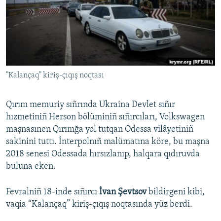
Русский
Українською
QOŞULIÑIZ!
"Kalançaq" kiriş-çıqış noqtası
Qırım memuriy sıñrında Ukraina Devlet sıñır
RFE/RS bütün saytları
hızmetiniñ Herson bölüminiñ sıñırcıları, Volkswagen
maşnasınen Qırımğa yol tutqan Odessa vilâyetiniñ
sakinini tuttı. İnterpolnıñ malümatına köre, bu maşna
2018 senesi Odessada hırsızlanıp, halqara qıdıruvda
buluna eken.
Fevralniñ 18-inde sıñırcı
İvan Şevtsov
bildirgeni kibi,
vaqia “Kalançaq” kiriş-çıqış noqtasında yüz berdi.