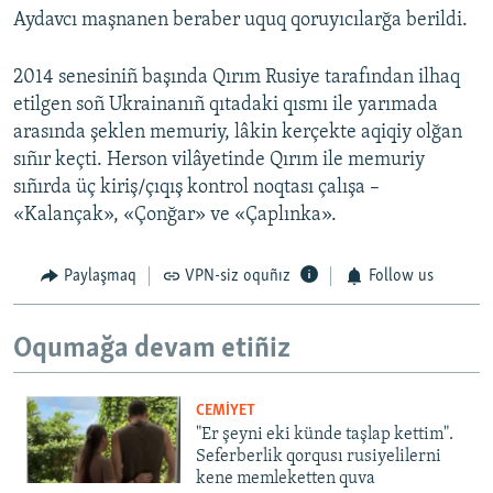
Aydavcı maşnanen beraber uquq qoruyıcılarğa berildi.
2014 senesiniñ başında Qırım Rusiye tarafından ilhaq
etilgen soñ Ukrainanıñ qıtadaki qısmı ile yarımada
arasında şeklen memuriy, lâkin kerçekte aqiqiy olğan
sıñır keçti. Herson vilâyetinde Qırım ile memuriy
sıñırda üç kiriş/çıqış kontrol noqtası çalışa –
«Kalançak», «Çonğar» ve «Çaplınka».
Paylaşmaq
VPN-siz oquñız
Follow us
Oqumağa devam etiñiz
CEMİYET
"Er şeyni eki künde taşlap kettim".
Seferberlik qorqusı rusiyelilerni
kene memleketten quva