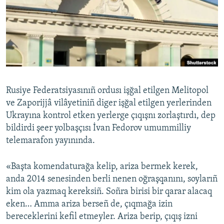
Русский
Українською
QOŞULIÑIZ!
Rusiye Federatsiyasınıñ ordusı işğal etilgen Melitopol
ve Zaporijjâ vilâyetiniñ diger işğal etilgen yerlerinden
RFE/RS bütün saytları
Ukrayına kontrol etken yerlerge çıqışnı zorlaştırdı, dep
bildirdi şeer yolbaşçısı İvan Fedorov umummilliy
telemarafon yayınında.
«Başta komendaturağa kelip, ariza bermek kerek,
anda 2014 senesinden berli nenen oğraşqanını, soylarıñ
kim ola yazmaq kereksiñ. Soñra birisi bir qarar alacaq
eken… Amma ariza berseñ de, çıqmağa izin
bereceklerini kefil etmeyler. Ariza berip, çıqış izni