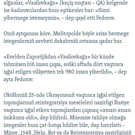
alğanlar, «Vasilovkağa» (keçiş noqtası – QA) kelgende
ise kadırovcılardan bunı eşitkenler bar: «Sizni
yibermege istemeymiz», – dep qayd etti Fedorov.
Onıñ aytqanına köre, Melitopolde böyle ariza bermege
istegenlerniñ nevbeti dekabrniñ ortasına qadar bar.
«Evelden Zaporijjâdan «Vasilovkağa» bir künde
tahminen biñ insan çıqsa, soñki aftada dört vaqtınca
işğal etilgen vilâyetten tek 980 insan yiberildi», – dep
ayta Fedorov.
Oktâbrniñ 25-nde Ukrayınanıñ vaqtınca işğal etilgen
topraqlarınıñ reintegratsiya meseleleri nazirligi Rusiye
vaqtınca işğal etken topraqlardan çıqmaq «aman-aman
imkânsız oldı», dep bildirdi. Müessise tahliye olmağa
istegenler bunı çat-botqa bildire bile, dep hatırlattı –
Minre_1548_Help_Bot ya da Reintegratsiya nazirliginiñ