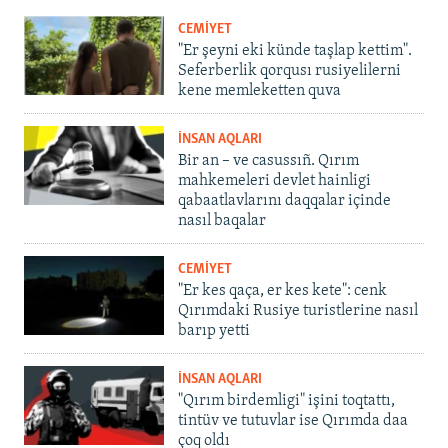
CEMİYET
"Er şeyni eki künde taşlap kettim".
Seferberlik qorqusı rusiyelilerni
kene memleketten quva
İNSAN AQLARI
Bir an – ve casussıñ. Qırım
mahkemeleri devlet hainligi
qabaatlavlarını daqqalar içinde
nasıl baqalar
CEMİYET
"Er kes qaça, er kes kete": cenk
Qırımdaki Rusiye turistlerine nasıl
barıp yetti
İNSAN AQLARI
"Qırım birdemligi" işini toqtattı,
tintüv ve tutuvlar ise Qırımda daa
çoq oldı