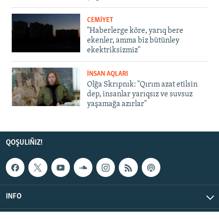
CEMİYET
"Haberlerge köre, yarıq bere
ekenler, amma biz bütünley
ekektriksizmiz"
İNSAN AQLARI
Olğa Skrıpnık: "Qırım azat etilsin
dep, insanlar yarıqsız ve suvsuz
yaşamağa azırlar"
QOŞULIÑIZ!
INFO