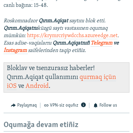
canlı bağına: 15-48.
Roskomnadzor
Qırım.Aqiqat
saytını blok etti.
Qırım.Aqiqatnı
küzgü saytı vastasınen oqumaq
mümkün:
https://krymrcriywdcchs.azureedge.net
.
Esas adise-vaqialarnı
Qırım.Aqiqatnıñ
Telegram
ve
İnstagram
saifelerinden taqip etiñiz.
Bloklav ve tsenzurasız haberler!
Qırım.Aqiqat qullanımını
qurmaq içün
iOS
ve
Android
.
Paylaşmaq
VPN-siz oquñız
Follow us
Oqumağa devam etiñiz