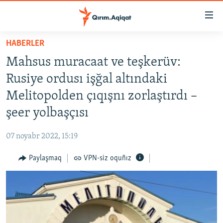
Link
açıqlığı
Esas
HABERLER
mündericege
HABERLER
Mahsus muracaat ve teşkerüv:
qaytmaq
SİYASET
Baş
Rusiye ordusı işğal altındaki
İQTİSADİYAT
navigatsiyağa
Melitopolden çıqışnı zorlaştırdı –
qaytmaq
CEMİYET
şeer yolbaşçısı
Qıdıruvğa
MEDENİYET
qaytmaq
07 noyabr 2022, 15:19
İNSAN AQLARI
Paylaşmaq
VPN-siz oquñız
VİDEO
SÜRET
BLOGLAR
FİKİR