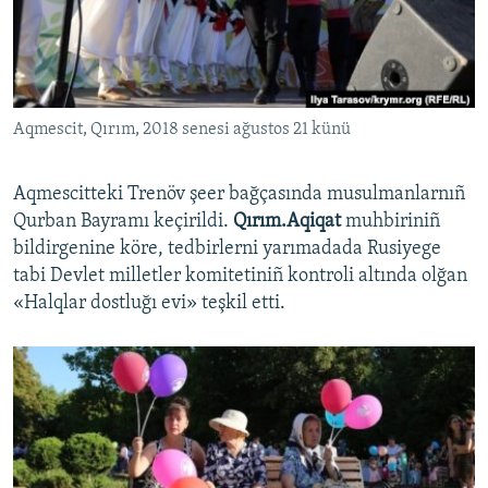
Русский
Українською
Aqmescit, Qırım, 2018 senesi ağustos 21 künü
QOŞULIÑIZ!
Aqmescitteki Trenöv şeer bağçasında musulmanlarnıñ
Qurban Bayramı keçirildi.
Qırım.Aqiqat
muhbiriniñ
RFE/RS bütün saytları
bildirgenine köre, tedbirlerni yarımadada Rusiyege
tabi Devlet milletler komitetiniñ kontroli altında olğan
«Halqlar dostluğı evi» teşkil etti.