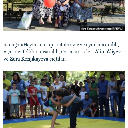
Sanağa «Haytarma» qırımtatar yır ve oyun ansambli,
«Qırım» folklor ansambli, Qırım artistleri
Alim Aliyev
ve
Zera Kenjikayeva
çıqtılar.