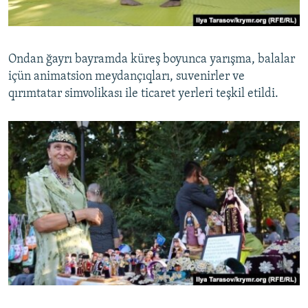
Ondan ğayrı bayramda küreş boyunca yarışma, balalar
içün animatsion meydançıqları, suvenirler ve
qırımtatar simvolikası ile ticaret yerleri teşkil etildi.