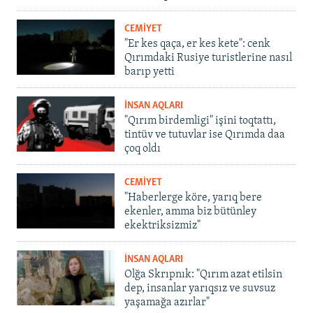
CEMİYET
"Er kes qaça, er kes kete": cenk
Qırımdaki Rusiye turistlerine nasıl
barıp yetti
İNSAN AQLARI
"Qırım birdemligi" işini toqtattı,
tintüv ve tutuvlar ise Qırımda daa
çoq oldı
CEMİYET
"Haberlerge köre, yarıq bere
ekenler, amma biz bütünley
ekektriksizmiz"
İNSAN AQLARI
Olğa Skrıpnık: "Qırım azat etilsin
dep, insanlar yarıqsız ve suvsuz
yaşamağa azırlar"