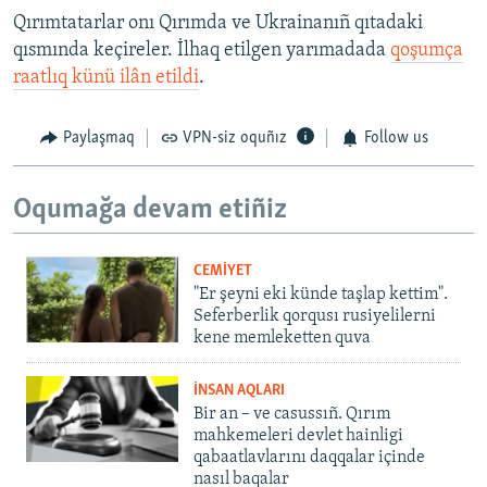
Qırımtatarlar onı Qırımda ve Ukrainanıñ qıtadaki
qısmında keçireler. İlhaq etilgen yarımadada
qoşumça
raatlıq künü ilân etildi
.
Paylaşmaq
VPN-siz oquñız
Follow us
Oqumağa devam etiñiz
CEMİYET
"Er şeyni eki künde taşlap kettim".
Seferberlik qorqusı rusiyelilerni
kene memleketten quva
İNSAN AQLARI
Bir an – ve casussıñ. Qırım
mahkemeleri devlet hainligi
qabaatlavlarını daqqalar içinde
nasıl baqalar