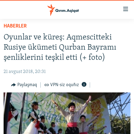
Link
açıqlığı
Esas
HABERLER
mündericege
HABERLER
Oyunlar ve küreş: Aqmescitteki
qaytmaq
SİYASET
Baş
Rusiye ükümeti Qurban Bayramı
İQTİSADİYAT
navigatsiyağa
şenliklerini teşkil etti (+ foto)
qaytmaq
CEMİYET
Qıdıruvğa
21 avgust 2018, 20:31
MEDENİYET
qaytmaq
Paylaşmaq
VPN-siz oquñız
İNSAN AQLARI
VİDEO
SÜRET
BLOGLAR
FİKİR