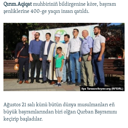
Qırım.Aqiqat
muhbiriniñ bildirgenine köre, bayram
şenliklerine 400-ge yaqın insan qatıldı.
Ağustos 21 salı künü bütün dünya musulmanları eñ
büyük bayramlarından biri olğan Qurban Bayramını
keçirip başladılar.