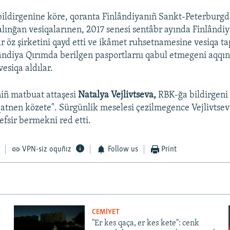
bildirgenine köre, qoranta Finlândiyanıñ Sankt-Peterburgd
alınğan vesiqalarınen, 2017 senesi sentâbr ayında Finlândiy
r öz şirketini qayd etti ve ikâmet ruhsetnamesine vesiqa ta
ândiya Qırımda berilgen pasportlarnı qabul etmegeni aqqı
siqa aldılar.
iniñ matbuat attaşesi
Natalya Vejlivtseva,
RBK-ğa bildirgeni 
qatnen közete". Sürgünlik meselesi çezilmegence Vejlivtse
efsir bermekni red etti.
VPN-siz oquñız
Follow us
Print
CEMİYET
"Er kes qaça, er kes kete": cenk