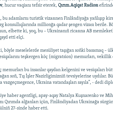
ov
, hucur vaqianı tefsir eterek,
Qırım.Aqiqat Radiosı
efirind
bu adamlarnı turistik vizasınen Finlândiyağa yañlışıp kirset
g konsullıqlarında millionğa qadar şengen vizası berile. Bö
un, elbette ki, yoq, bu – Ukrainanıñ ricasına AB memleket
ayd etti elçi.
 ki, böyle meselelerde mesüliyet taşığan soñki basamaq – ül
esiqalarını teşkergen köç (migratsion) memurları, vekillik 
ç memurları bu insanlar qaydan kelgenini ve vesiqaları bü
ağan soñ, Tış İşler Nazirligimizniñ tevsiyelerine uydılar. Bü
a vazgeçmegence, Ukraina vatandaşları sayıla”, - dedi dip
ye haber agentligi, apay-aqay Natalya Kuşnarenko ve Mih
ını Qırımda alğanları içün, Finlândiyadan Ukrainağa sürgün
yülniñ 27-sinde haber etti.