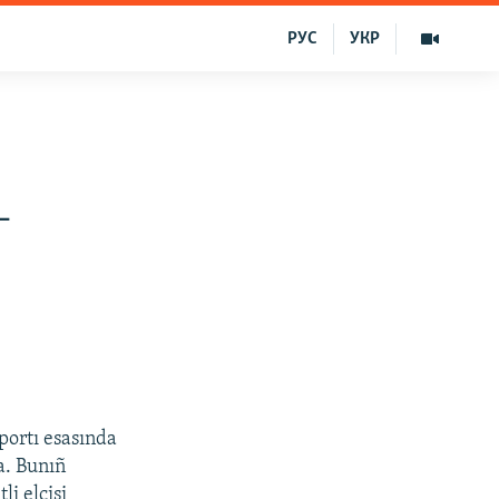
РУС
УКР
–
sportı esasında
ta. Bunıñ
i elçisi