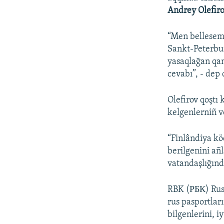
Andrey Olefir
“Men bellesem, 
Sankt-Peterbur
yasaqlağan qan
cevabı”, - dep q
Olefirov qoştı
kelgenlerniñ v
“Finlândiya kö
berilgenini añl
vatandaşlığınd
RBK (РБК) Rusi
rus pasportlar
bilgenlerini, i