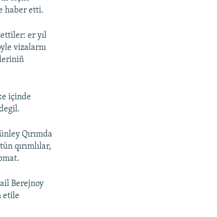
e haber etti.
tiler: er yıl
yle vizalarnı
leriniñ
ke içinde
degil.
tünley Qırımda
tün qırımlılar,
lomat.
ail Berejnoy
 etile