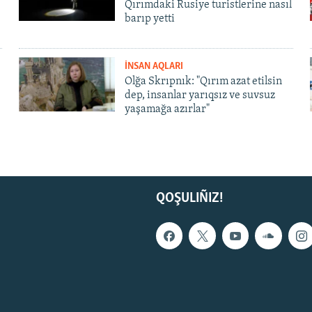
Qırımdaki Rusiye turistlerine nasıl
barıp yetti
İNSAN AQLARI
Olğa Skrıpnık: "Qırım azat etilsin
dep, insanlar yarıqsız ve suvsuz
yaşamağa azırlar"
QOŞULIÑIZ!