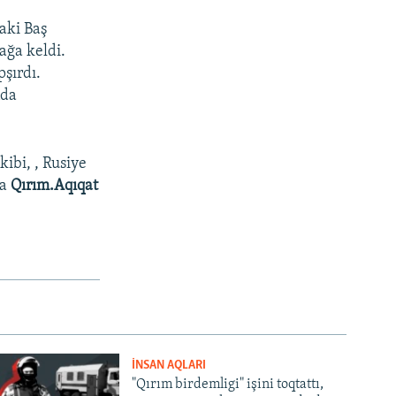
aki Baş
ağa keldi.
pşırdı.
nda
kibi, , Rusiye
va
Qırım.Aqıqat
İNSAN AQLARI
"Qırım birdemligi" işini toqtattı,