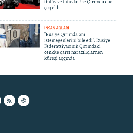
tintüv ve tutuvlar ise Qırımda daa
çoq oldı
İNSAN AQLARI
"Rusiye Qırımda onı
istemegenlerini bile edi". Rusiye
Federatsiyasınıñ Qırımdaki
cenkke qarşı narazılıqlarnen
küreşi aqqında