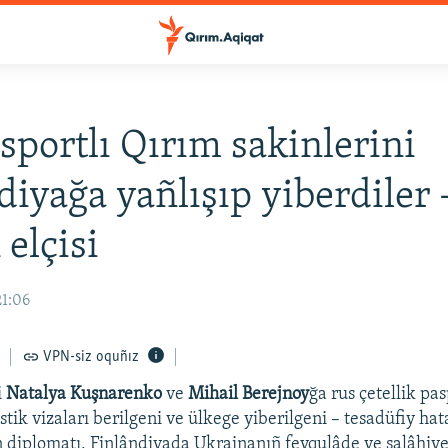
sportlı Qırım sakinlerini
diyağa yañlışıp yiberdiler 
 elçisi
21:06
VPN-siz oquñız
i
Natalya Kuşnarenko
ve
Mihail Berejnoy
ğa rus çetellik pa
stik vizaları berilgeni ve ülkege yiberilgeni – tesadüfiy ha
 diplomatı, Finlândiyada Ukrainanıñ fevqulâde ve salâhiyetl