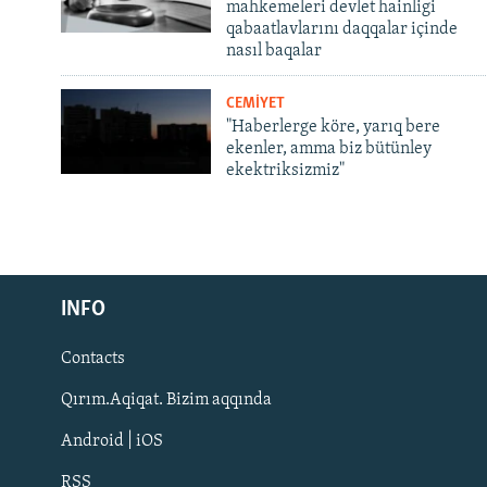
mahkemeleri devlet hainligi
qabaatlavlarını daqqalar içinde
nasıl baqalar
CEMİYET
"Haberlerge köre, yarıq bere
ekenler, amma biz bütünley
ekektriksizmiz"
Русский
Українською
INFO
Contacts
QOŞULIÑIZ!
Qırım.Aqiqat. Bizim aqqında
Android | iOS
RSS