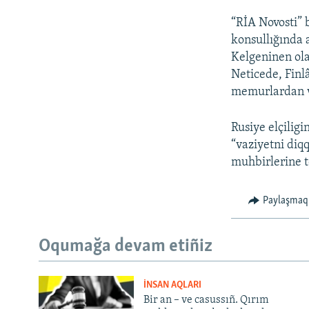
“RİA Novosti” 
konsullığında 
Kelgeninen ola
Neticede, Finl
memurlardan ve
Rusiye elçilig
“vaziyetni diq
muhbirlerine t
Paylaşmaq
Oqumağa devam etiñiz
İNSAN AQLARI
Bir an – ve casussıñ. Qırım