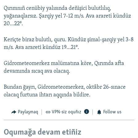
Qırımnıñ cenübiy yalısında deñişici bulutlılıq,
yağanaqlarsız. Şarqiy yel 7-12 m/s. Ava arareti kündüz
20…22º.
Keriçte biraz bulutlı, quru. Kündüz şimal-şarqiy yel 3-8
m/s. Ava arareti kündüz 19…21º.
Gidrometeomerkez malümatına köre, Qırımda afta
devamında sıcaq ava olacaq.
Bundan ğayrı, Gidrometeomerkez, oktâbr 26-sınace
olacaq furtuna ihtarı aqqında bildire.
Paylaşmaq
VPN-siz oquñız
Follow us
Oqumağa devam etiñiz