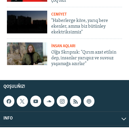
çoq oldı
CEMİYET
"Haberlerge köre, yarıq bere
ekenler, amma biz bütünley
ekektriksizmiz"
İNSAN AQLARI
Olğa Skrıpnık: "Qırım azat etilsin
dep, insanlar yarıqsız ve suvsuz
yaşamağa azırlar"
QOŞULIÑIZ!
INFO