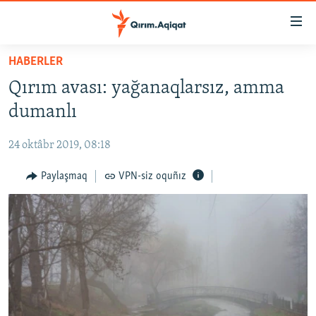
Link
açıqlığı
Esas
HABERLER
mündericege
HABERLER
Qırım avası: yağanaqlarsız, amma
qaytmaq
SİYASET
Baş
dumanlı
İQTİSADİYAT
navigatsiyağa
qaytmaq
24 oktâbr 2019, 08:18
CEMİYET
Qıdıruvğa
MEDENİYET
Paylaşmaq
VPN-siz oquñız
qaytmaq
İNSAN AQLARI
VİDEO
SÜRET
BLOGLAR
FİKİR