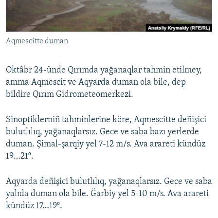
Русский
Українською
Aqmescitte duman
QOŞULIÑIZ!
Oktâbr 24-ünde Qırımda yağanaqlar tahmin etilmey,
amma Aqmescit ve Aqyarda duman ola bile, dep
bildire Qırım Gidrometeomerkezi.
RFE/RS bütün saytları
Sinoptiklerniñ tahminlerine köre, Aqmescitte deñişici
bulutlılıq, yağanaqlarsız. Gece ve saba bazı yerlerde
duman. Şimal-şarqiy yel 7-12 m/s. Ava arareti kündüz
19…21º.
Aqyarda deñişici bulutlılıq, yağanaqlarsız. Gece ve saba
yalıda duman ola bile. Ğarbiy yel 5-10 m/s. Ava arareti
kündüz 17…19º.