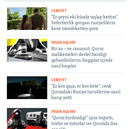
CEMİYET
"Er şeyni eki künde taşlap kettim".
Seferberlik qorqusı rusiyelilerni
kene memleketten quva
İNSAN AQLARI
Bir an – ve casussıñ. Qırım
mahkemeleri devlet hainligi
qabaatlavlarını daqqalar içinde
nasıl baqalar
CEMİYET
"Er kes qaça, er kes kete": cenk
Qırımdaki Rusiye turistlerine nasıl
barıp yetti
İNSAN AQLARI
"Qırım birdemligi" işini toqtattı,
tintüv ve tutuvlar ise Qırımda daa