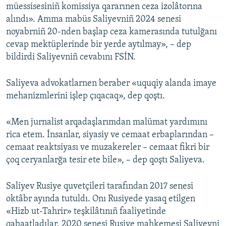
müessisesiniñ komissiya qararınen ceza izolâtorına
alındı». Amma mabüs Saliyevniñ 2024 senesi
noyabrniñ 20-nden başlap ceza kamerasında tutulğanı
cevap mektüplerinde bir yerde aytılmay», – dep
bildirdi Saliyevniñ cevabını FSİN.
Saliyeva advokatlarnen beraber «uquqiy alanda imaye
mehanizmlerini işlep çıqacaq», dep qoştı.
«Men jurnalist arqadaşlarımdan malümat yardımını
rica etem. İnsanlar, siyasiy ve cemaat erbaplarından –
cemaat reaktsiyası ve muzakereler – cemaat fikri bir
çoq ceryanlarğa tesir ete bile», – dep qoştı Saliyeva.
Saliyev Rusiye quvetçileri tarafından 2017 senesi
oktâbr ayında tutuldı. Onı Rusiyede yasaq etilgen
«Hizb ut-Tahrir» teşkilâtınıñ faaliyetinde
qabaatladılar. 2020 senesi Rusiye mahkemesi Saliyevni