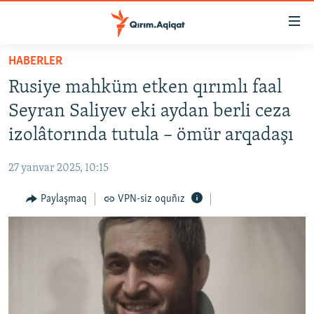
Link
açıqlığı
Esas
HABERLER
mündericege
HABERLER
Rusiye mahküm etken qırımlı faal
qaytmaq
SİYASET
Baş
Seyran Saliyev eki aydan berli ceza
İQTİSADİYAT
navigatsiyağa
izolâtorında tutula – ömür arqadaşı
qaytmaq
CEMİYET
Qıdıruvğa
27 yanvar 2025, 10:15
MEDENİYET
qaytmaq
Paylaşmaq
VPN-siz oquñız
İNSAN AQLARI
VİDEO
SÜRET
BLOGLAR
FİKİR