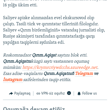
16 yılğa üküm etti.
Saliyev apiske alınmazdan evel ekskursovod olıp
çalıştı. Tasili türk ve qırımtatar tilleriniñ filologıdır.
Saliyev «Qırım birdemliginiñ» vatandaş jurnalisti olıp,
Rusiye akimiyeti tarafından qırımtatarlarğa qarşı
yapılğan taqiplerni aydınlata edi.
Roskomnadzor
Qırım.Aqiqat
saytını blok etti.
Qırım.Aqiqatnı
küzgü saytı vastasınen oqumaq
mümkün:
https://krymrcriywdcchs.azureedge.net
.
Esas adise-vaqialarnı
Qırım.Aqiqatnıñ
Telegram
ve
İnstagram
saifelerinden taqip etiñiz.
Paylaşmaq
VPN-siz oquñız
Follow us
Oqumağa devam etiñiz