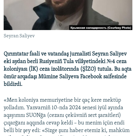
Русский
Українською
Seyran Saliyev
QOŞULIÑIZ!
Qırımtatar faali ve vatandaş jurnalisti Seyran Saliyev
eki aydan berli Rusiyeniñ Tula vilâyetindeki №4 ceza
RFE/RS bütün saytları
koloniyası (İK) ceza izolâtorında (ŞİZO) tutula. Bu aqta
ömür arqadaşı Mümine Saliyeva Facebook saifesinde
bildirdi.
«Men koloniya memuriyetine bir qaç kere mektüp
yolladım. Yanvarniñ 10-nda 2024 senesi iyül ayında
aqayımnı SUONğa (cezanı çeküvniñ sert şaraitleri)
çıqarğanı aqqında cevap keldi – bu menim içün endi
belli bir şey edi: «Sizge şunı haber etemiz ki, mahküm