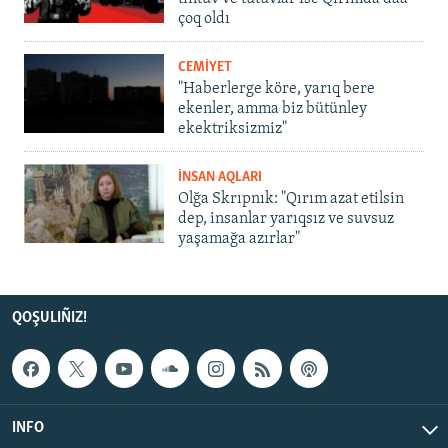
çoq oldı
CEMİYET
"Haberlerge köre, yarıq bere
ekenler, amma biz bütünley
ekektriksizmiz"
İNSAN AQLARI
Olğa Skrıpnık: "Qırım azat etilsin
dep, insanlar yarıqsız ve suvsuz
yaşamağa azırlar"
QOŞULIÑIZ!
INFO