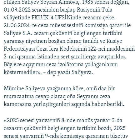
etilgen Saliyev Seyran Alimoviç, 1985 senesi doğğan,
01.09.2022 senesinden başlap Rusiyeniñ Tula
vilâyetinde FKU İK-4 UFSİNinde cezasını çeke.
21.06.2024-te ceza müessisesiniñ komissiya qararı ile
Saliyev S.A. cezanı çeküvniñ belgilengen tertibini
yaramay niyetnen bozğan olaraq tanıldı ve Rusiye
Federatsiyası Ceza İcra Kodeksiniñ 122-nci maddesiniñ
3-nci qısmına istinaden sert şaraitlerge avuştırıldı».
Böylece aqayımnı ceza izolâtorına yollağanlarını
köstermediler», – dep yazdı Saliyeva.
Mümine Saliyeva yazğanına köre, onıñ daa bir
muracaatına cevap olaraq oña Seyrannı ceza
kamerasına yerleştirgenleri aqqında haber berildi.
«2025 senesi yanvarniñ 8-nde mabüs yanvar 9-da
cezasını çeküvniñ belgilengen tertibini bozdı, 2025
senesi yanvarniñ 9-nda komissiya qararınen tüzetüv