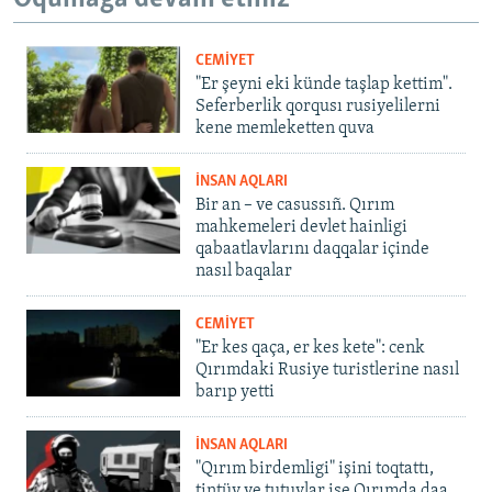
CEMİYET
"Er şeyni eki künde taşlap kettim".
Seferberlik qorqusı rusiyelilerni
kene memleketten quva
İNSAN AQLARI
Bir an – ve casussıñ. Qırım
mahkemeleri devlet hainligi
qabaatlavlarını daqqalar içinde
nasıl baqalar
CEMİYET
"Er kes qaça, er kes kete": cenk
Qırımdaki Rusiye turistlerine nasıl
barıp yetti
İNSAN AQLARI
"Qırım birdemligi" işini toqtattı,
tintüv ve tutuvlar ise Qırımda daa