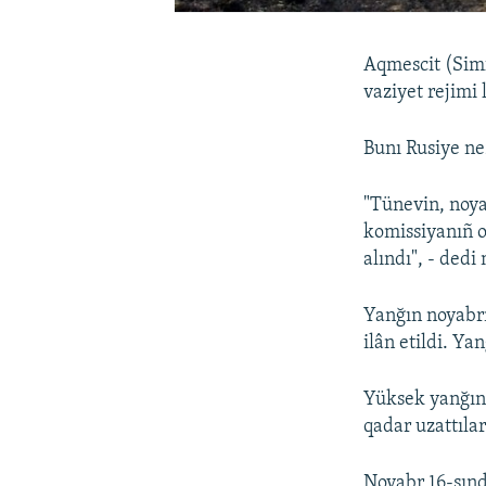
Aqmescit (Simf
vaziyet rejimi 
Bunı Rusiye ne
"Tünevin, noya
komissiyanıñ o
alındı", - dedi
Yanğın noyabrn
ilân etildi. Ya
Yüksek yanğın 
qadar uzattılar
Noyabr 16-sınd