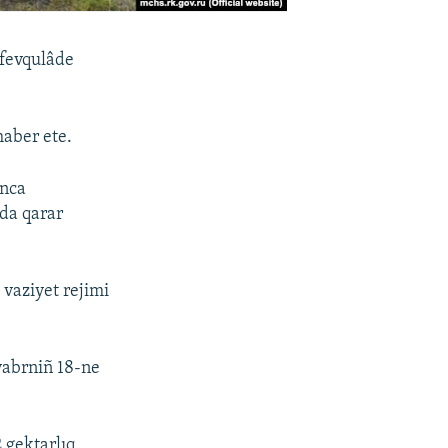
 fevqulâde
aber ete.
unca
nda qarar
 vaziyet rejimi
yabrniñ 18-ne
 gektarlıq