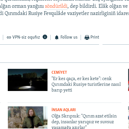
 alğan orman yanğını
söndürildi
, dep bildirdi. Elâk olğan v
di Qırımdaki Rusiye Fevqulâde vaziyetler nazirliginiñ idares
VPN-siz oquñız
Follow us
Print
CEMİYET
"Er kes qaça, er kes kete": cenk
Qırımdaki Rusiye turistlerine nasıl
barıp yetti
İNSAN AQLARI
Olğa Skrıpnık: "Qırım azat etilsin
dep, insanlar yarıqsız ve suvsuz
yaşamağa azırlar"