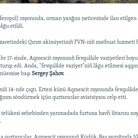
eropol) rayonında, orman yanğını neticesinde ilan etilgen
lâğu etildi.
zaretindeki Qırım akimiyetiniñ FVN-niñ matbuat hızmeti h
br 17-sinde, Aqmescit rayonınıñ fevqulâde vaziyetleri boy
turışı edi. Anda, "fevqulâde vaziyet"niñ lâgu etilmesi aqqı
 müessise başı
Sergey Şahov.
iñ 14-nde çıqtı. Ertesi künü Aqmescit rayonında fevqulâde
nğınnı söndürmek içün qurtarıcılar aviatsiyanı celp etti.
telükesi sebebinden yarımadada furtuna havfı ihtarını no
.
a qurtarıcılar, Aqmescit rayonınıñ Kürlük-Baş ayırığında 52