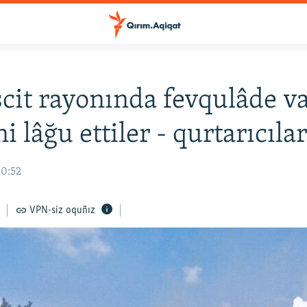
it rayonında fevqulâde va
i lâğu ettiler - qurtarıcıla
10:52
VPN-siz oquñız