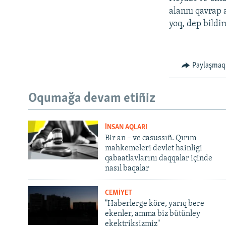
alannı qavrap
yoq, dep bildir
Paylaşmaq
Oqumağa devam etiñiz
İNSAN AQLARI
Bir an – ve casussıñ. Qırım
mahkemeleri devlet hainligi
qabaatlavlarını daqqalar içinde
nasıl baqalar
CEMİYET
"Haberlerge köre, yarıq bere
ekenler, amma biz bütünley
ekektriksizmiz"