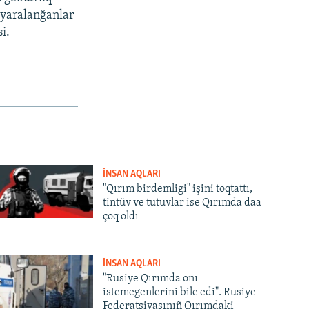
e yaralanğanlar
i.
İNSAN AQLARI
"Qırım birdemligi" işini toqtattı,
tintüv ve tutuvlar ise Qırımda daa
çoq oldı
İNSAN AQLARI
"Rusiye Qırımda onı
istemegenlerini bile edi". Rusiye
Federatsiyasınıñ Qırımdaki