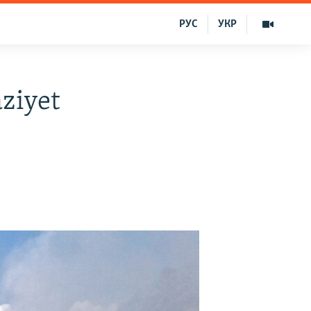
РУС
УКР
ziyet
r