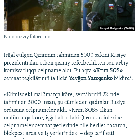
Русский
Українською
Nümüneviy fotoresim
QOŞULIÑIZ!
İşğal etilgen Qırımnıñ tahminen 5000 sakini Rusiye
prezidenti ilân etken qısmiy seferberlikten soñ arbiy
RFE/RS bütün saytları
komissarlıqqa celpname aldı. Bu aqta
«Krım SOS»
cemaat teşkilâtınıñ talilcisi
Yevğen Yaroşenko
bildirdi.
«Elimizdeki malümatqa köre, sentâbrniñ 22-nde
tahminen 5000 insan, şu cümleden qadınlar Rusiye
ordusına celpnameler aldı. «Krım SOS» alğan
malümatqa köre, işğal altındaki Qırım sakinlerine
celpnameler cemaat yerlerinde bile berile: bazarda,
blokpostlarda ve iş yerlerinde», – dep tarif etti