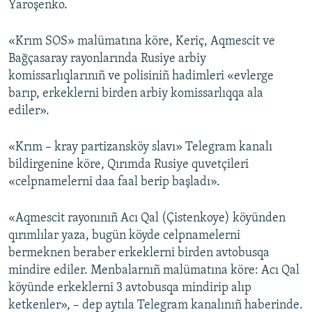
Yaroşenko.
«Krım SOS» malümatına köre, Keriç, Aqmescit ve
Bağçasaray rayonlarında Rusiye arbiy
komissarlıqlarınıñ ve polisiniñ hadimleri «evlerge
barıp, erkeklerni birden arbiy komissarlıqqa ala
ediler».
«Krım – kray partizansköy slavı» Telegram kanalı
bildirgenine köre, Qırımda Rusiye quvetçileri
«celpnamelerni daa faal berip başladı».
«Aqmescit rayonınıñ Acı Qal (Çistenkoye) köyünden
qırımlılar yaza, bugün köyde celpnamelerni
bermeknen beraber erkeklerni birden avtobusqa
mindire ediler. Menbalarnıñ malümatına köre: Acı Qal
köyünde erkeklerni 3 avtobusqa mindirip alıp
ketkenler», – dep aytıla Telegram kanalınıñ haberinde.