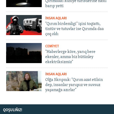
Qırımdaki Rusiye turistlerine nasıl
barıp yetti
İNSAN AQLARI
"Qırım birdemligi" işini toqtattı,
tintüv ve tutuvlar ise Qırımda daa
çoq oldı
CEMİYET
"Haberlerge köre, yarıq bere
ekenler, amma biz bütünley
ekektriksizmiz"
İNSAN AQLARI
Olğa Skrıpnık: "Qırım azat etilsin
dep, insanlar yarıqsız ve suvsuz
yaşamağa azırlar"
QOŞULIÑIZ!