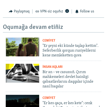
Paylaşmaq
VPN-siz oquñız
Follow us
Oqumağa devam etiñiz
CEMİYET
"Er şeyni eki künde taşlap kettim".
Seferberlik qorqusı rusiyelilerni
kene memleketten quva
İNSAN AQLARI
Bir an – ve casussıñ. Qırım
mahkemeleri devlet hainligi
qabaatlavlarını daqqalar içinde
nasıl baqalar
CEMİYET
"Er kes qaça, er kes kete": cenk