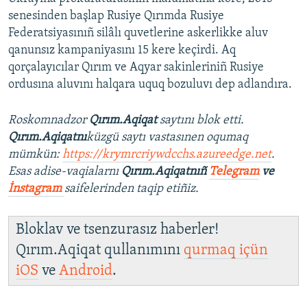
senesinden başlap Rusiye Qırımda Rusiye
Federatsiyasınıñ silâlı quvetlerine askerlikke aluv
qanunsız kampaniyasını 15 kere keçirdi. Aq
qorçalayıcılar Qırım ve Aqyar sakinleriniñ Rusiye
ordusına aluvını halqara uquq bozuluvı dep adlandıra.
Roskomnadzor
Qırım.Aqiqat
saytını blok etti.
Qırım.Aqiqatnı
küzgü saytı vastasınen oqumaq
mümkün:
https://krymrcriywdcchs.azureedge.net
.
Esas adise-vaqialarnı
Qırım.Aqiqatnıñ
Telegram
ve
İnstagram
saifelerinden taqip etiñiz.
Bloklav ve tsenzurasız haberler!
Qırım.Aqiqat qullanımını
qurmaq içün
iOS
ve
Android
.