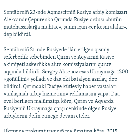
Sentâbrniñ 22-nde Aqmescitniñ Rusiye arbiy komissarı
Aleksandr Çepurenko Qırımda Rusiye ordusı «bütün
mütehassıslarğa muhtac», şunıñ içün «er kesni alalar»,
dep bildirdi.
Sentâbrniñ 21-nde Rusiyede ilân etilgen qısmiy
seferberlik sebebinden Qırım ve Aqyarnıñ Rusiye
akimiyeti askerlikke aluv komissiyalarını quruv
aqqında bildirdi. Sergey Aksenov esas Ukrayınağa 1200
«göñüllini» yolladı ve daa eki batalyon azırlay, dep
bildirdi. Qırımdaki Rusiye kütleviy haber vastaları
«añlaşmalı arbiy hızmetniñ» reklamasını yapa. Daa
evel berilgen malümatqa köre, Qırım ve Aqyarda
Rusiyeniñ Ukrayınağa qarşı cenkinde ölgen Rusiye
arbiylerini defin etmege devam eteler.
Ukrayına prokuraturasınıñ malümatına köre, 2015