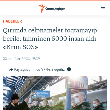
Link
açıqlığı
Esas
HABERLER
mündericege
HABERLER
Qırımda celpnameler toqtamayıp
qaytmaq
SİYASET
Baş
berile, tahminen 5000 insan aldı –
İQTİSADİYAT
navigatsiyağa
«Krım SOS»
qaytmaq
CEMİYET
Qıdıruvğa
22 sentâbr 2022, 19:39
MEDENİYET
qaytmaq
Paylaşmaq
VPN-siz oquñız
İNSAN AQLARI
VİDEO
SÜRET
BLOGLAR
FİKİR