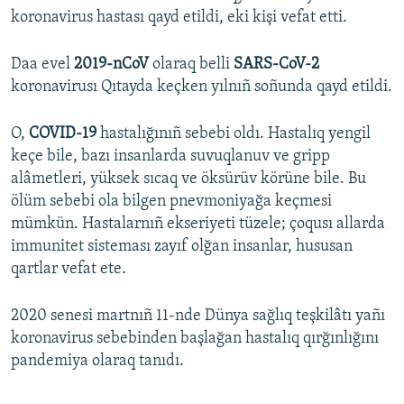
koronavirus hastası qayd etildi, eki kişi vefat etti.
Daa evel
2019-nCoV
olaraq belli
SARS-CoV-2
koronavirusı Qıtayda keçken yılnıñ soñunda qayd etildi.
O,
COVID-19
hastalığınıñ sebebi oldı. Hastalıq yengil
keçe bile, bazı insanlarda suvuqlanuv ve gripp
alâmetleri, yüksek sıcaq ve öksürüv körüne bile. Bu
ölüm sebebi ola bilgen pnevmoniyağa keçmesi
mümkün. Hastalarnıñ ekseriyeti tüzele; çoqusı allarda
immunitet sisteması zayıf olğan insanlar, hususan
qartlar vefat ete.
2020 senesi martnıñ 11-nde Dünya sağlıq teşkilâtı yañı
koronavirus sebebinden başlağan hastalıq qırğınlığını
pandemiya olaraq tanıdı.