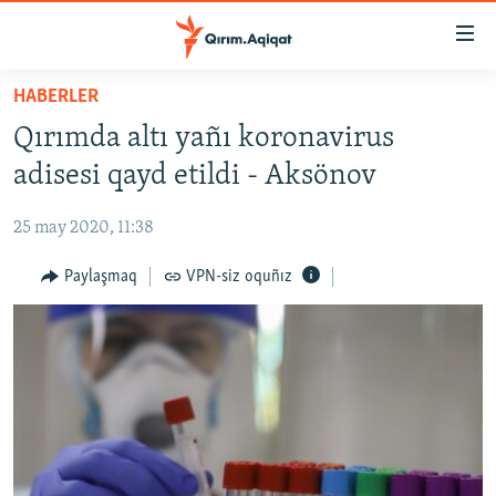
Link
açıqlığı
Esas
HABERLER
mündericege
HABERLER
Qırımda altı yañı koronavirus
qaytmaq
SİYASET
Baş
adisesi qayd etildi - Aksönov
İQTİSADİYAT
navigatsiyağa
qaytmaq
25 may 2020, 11:38
CEMİYET
Qıdıruvğa
MEDENİYET
Paylaşmaq
VPN-siz oquñız
qaytmaq
İNSAN AQLARI
VİDEO
SÜRET
BLOGLAR
FİKİR