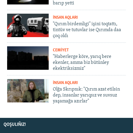
barıp yetti
İNSAN AQLARI
"Qırım birdemligi" işini toqtattı,
tintüv ve tutuvlar ise Qırımda daa
çoq oldı
CEMİYET
"Haberlerge köre, yarıq bere
ekenler, amma biz bütünley
ekektriksizmiz"
İNSAN AQLARI
Olğa Skrıpnık: "Qırım azat etilsin
dep, insanlar yarıqsız ve suvsuz
yaşamağa azırlar"
QOŞULIÑIZ!