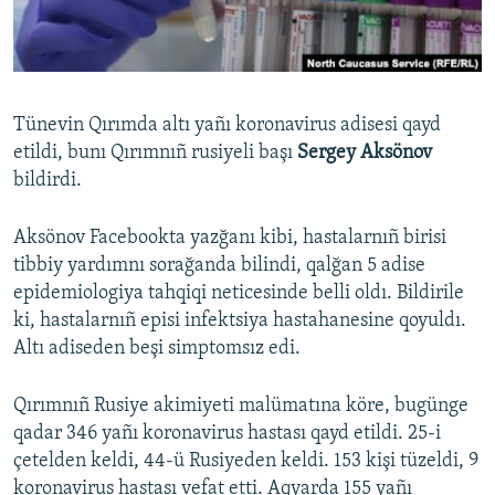
Русский
Українською
Tünevin Qırımda altı yañı koronavirus adisesi qayd
QOŞULIÑIZ!
etildi, bunı Qırımnıñ rusiyeli başı
Sergey Aksönov
bildirdi.
Aksönov Facebookta yazğanı kibi, hastalarnıñ birisi
RFE/RS bütün saytları
tibbiy yardımnı sorağanda bilindi, qalğan 5 adise
epidemiologiya tahqiqi neticesinde belli oldı. Bildirile
ki, hastalarnıñ episi infektsiya hastahanesine qoyuldı.
Altı adiseden beşi simptomsız edi.
Qırımnıñ Rusiye akimiyeti malümatına köre, bugünge
qadar 346 yañı koronavirus hastası qayd etildi. 25-i
çetelden keldi, 44-ü Rusiyeden keldi. 153 kişi tüzeldi, 9
koronavirus hastası vefat etti. Aqyarda 155 yañı