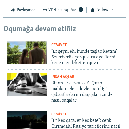
Paylaşmaq
VPN-siz oquñız
Follow us
Oqumağa devam etiñiz
CEMİYET
"Er şeyni eki künde taşlap kettim".
Seferberlik qorqusı rusiyelilerni
kene memleketten quva
İNSAN AQLARI
Bir an – ve casussıñ. Qırım
mahkemeleri devlet hainligi
qabaatlavlarını daqqalar içinde
nasıl baqalar
CEMİYET
"Er kes qaça, er kes kete": cenk
Qırımdaki Rusiye turistlerine nasıl