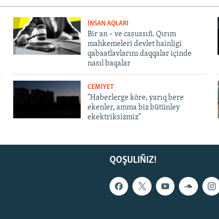
İNSAN AQLARI
Bir an – ve casussıñ. Qırım
mahkemeleri devlet hainligi
qabaatlavlarını daqqalar içinde
nasıl baqalar
CEMİYET
"Haberlerge köre, yarıq bere
ekenler, amma biz bütünley
ekektriksizmiz"
QOŞULIÑIZ!