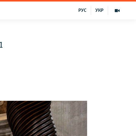
РУС
УКР
ı