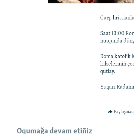
Ğarp hristianl
Saat 13:00 Ro
nutqunda dünya
Roma katolik k
kilseleriniñ ç
qutlay.
Yuqarı Radanıñ
Paylaşmaq
Oqumağa devam etiñiz