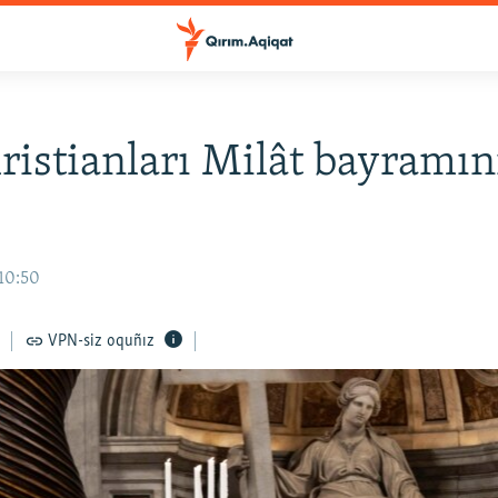
ristianları Milât bayramın
 10:50
VPN-siz oquñız