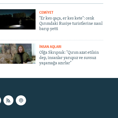
CEMİYET
"Er kes qaça, er kes kete": cenk
Qırımdaki Rusiye turistlerine nasıl
barıp yetti
İNSAN AQLARI
Olğa Skrıpnık: "Qırım azat etilsin
dep, insanlar yarıqsız ve suvsuz
yaşamağa azırlar"