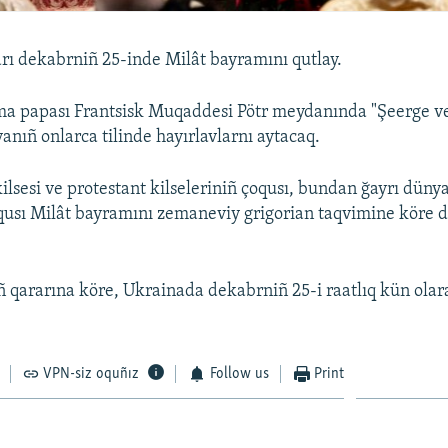
arı dekabrniñ 25-inde Milât bayramını qutlay.
ma papası Frantsisk Muqaddesi Pötr meydanında "Şeerge v
nıñ onlarca tilinde hayırlavlarnı aytacaq.
ilsesi ve protestant kilseleriniñ çoqusı, bundan ğayrı düny
oqusı Milât bayramını zemaneviy grigorian taqvimine köre 
 qararına köre, Ukrainada dekabrniñ 25-i raatlıq kün olaraq
VPN-siz oquñız
Follow us
Print