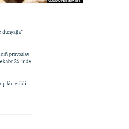
e dünyağa"
anıñ pravoslav
dekabr 25-inde
 ilân etildi.