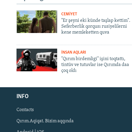
CEMİYET
"Er şeyni eki künde taşlap kettim".
Seferberlik qorqusı rusiyelilerni
kene memleketten quva
İNSAN AQLARI
"Qırım birdemligi" işini toqtattı,
tintüv ve tutuvlar ise Qırımda daa
çoq oldı
Русский
INFO
Українською
Contacts
QOŞULIÑIZ!
Qırım.Aqiqat. Bizim aqqında