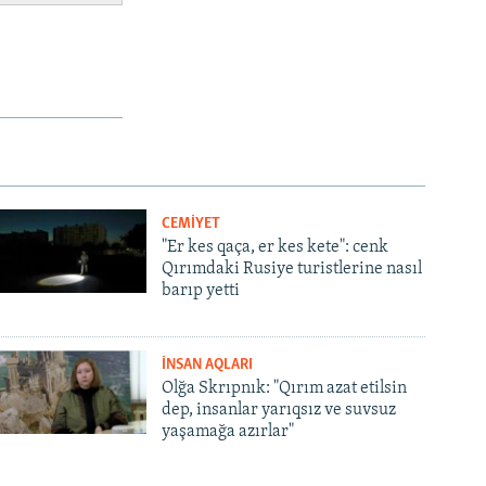
CEMİYET
"Er kes qaça, er kes kete": cenk
Qırımdaki Rusiye turistlerine nasıl
barıp yetti
İNSAN AQLARI
Olğa Skrıpnık: "Qırım azat etilsin
dep, insanlar yarıqsız ve suvsuz
yaşamağa azırlar"