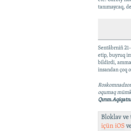
tanımaycaq, de
Sentâbrniñ 21-
etip, buyruq i
bildirdi, amma
insandan çoq ol
Roskomnadzo
oqumaq müm
Qırım.Aqiqatn
Bloklav ve
içün
iOS
v