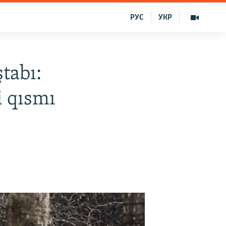
РУС
УКР
tabı:
i qısmı