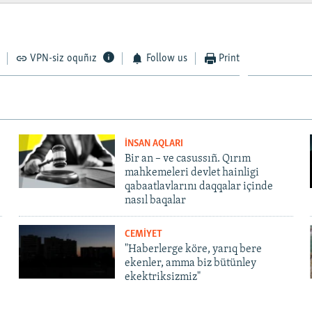
VPN-siz oquñız
Follow us
Print
İNSAN AQLARI
Bir an – ve casussıñ. Qırım
mahkemeleri devlet hainligi
qabaatlavlarını daqqalar içinde
nasıl baqalar
CEMİYET
"Haberlerge köre, yarıq bere
ekenler, amma biz bütünley
ekektriksizmiz"