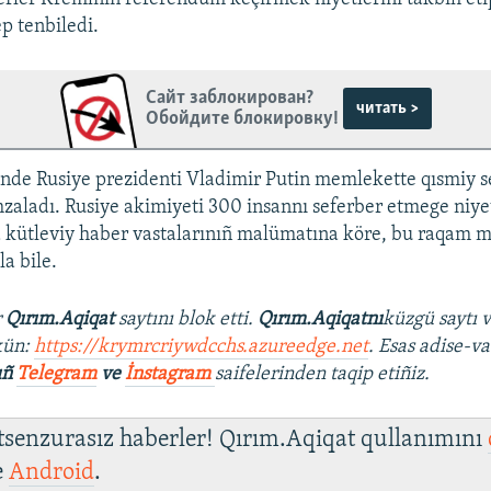
p tenbiledi.
Сайт заблокирован?
читать >
Обойдите блокировку!
nde Rusiye prezidenti Vladimir Putin memlekette qısmiy se
mzaladı. Rusiye akimiyeti 300 insannı seferber etmege niye
 kütleviy haber vastalarınıñ malümatına köre, bu raqam m
a bile.
r
Qırım.Aqiqat
saytını blok etti.
Qırım.Aqiqatnı
küzgü saytı 
kün:
https://krymrcriywdcchs.azureedge.net
. Esas adise-va
ıñ
Telegram
ve
İnstagram
saifelerinden taqip etiñiz.
 tsenzurasız haberler! Qırım.Aqiqat qullanımını
e
Android
.