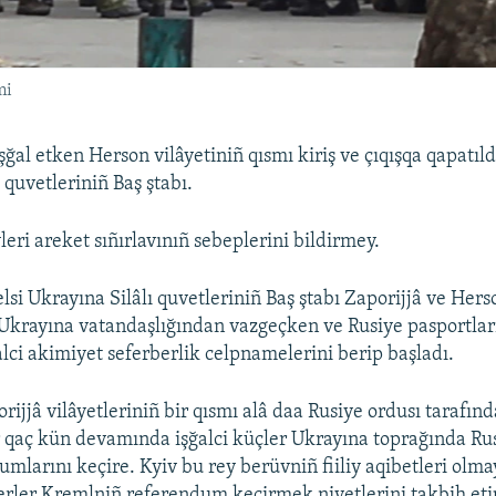
mi
şğal etken Herson vilâyetiniñ qısmı kiriş ve çıqışqa qapatıld
 quvetleriniñ Baş ştabı.
eri areket sıñırlavınıñ sebeplerini bildirmey.
lsi Ukrayına Silâlı quvetleriniñ Baş ştabı Zaporijjâ ve Hers
 Ukrayına vatandaşlığından vazgeçken ve Rusiye pasportları
lci akimiyet seferberlik celpnamelerini berip başladı.
ijjâ vilâyetleriniñ bir qısmı alâ daa Rusiye ordusı tarafın
ir qaç kün devamında işğalci küçler Ukrayına toprağında Ru
umlarını keçire. Kyiv bu rey berüvniñ fiiliy aqibetleri olm
derler Kremlniñ referendum keçirmek niyetlerini takbih etip