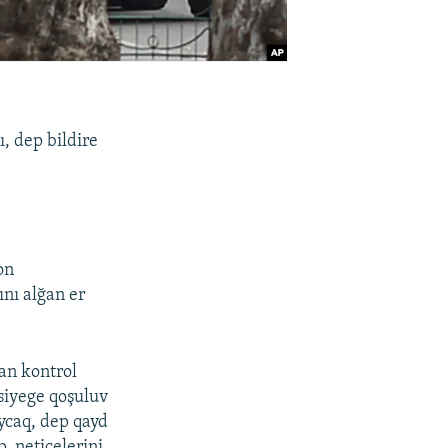
ı, dep bildire
on
nı alğan er
dan kontrol
siyege qoşuluv
aycaq, dep qayd
, neticelerini