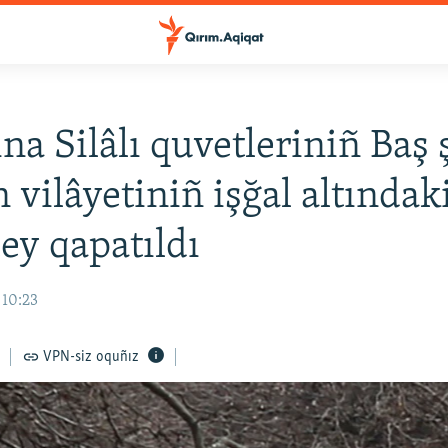
na Silâlı quvetleriniñ Baş ş
 vilâyetiniñ işğal altındak
ey qapatıldı
 10:23
VPN-siz oquñız