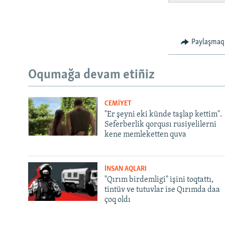
Paylaşmaq
Oqumağa devam etiñiz
CEMİYET
"Er şeyni eki künde taşlap kettim".
Seferberlik qorqusı rusiyelilerni
kene memleketten quva
İNSAN AQLARI
"Qırım birdemligi" işini toqtattı,
tintüv ve tutuvlar ise Qırımda daa
çoq oldı