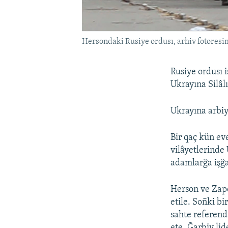
Hersondaki Rusiye ordusı, arhiv fotoresi
Rusiye ordusı i
Ukrayına Silâlı
Ukrayına arbiyl
Bir qaç kün eve
vilâyetlerinde
adamlarğa işğa
Herson ve Zapor
etile. Soñki b
sahte referend
ete. Ğarbiy li