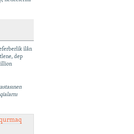
ferberlik ilân
tlene, dep
illion
vastasınen
qialarnı
qurmaq