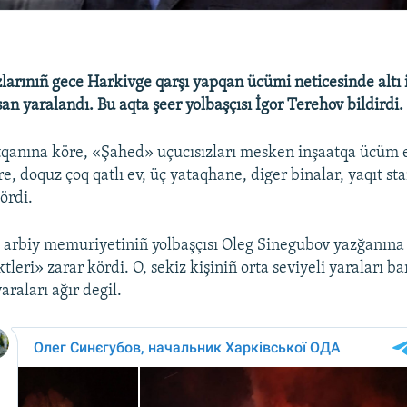
zlarınıñ gece Harkivge qarşı yapqan ücümi neticesinde altı 
san yaralandı. Bu aqta şeer yolbaşçısı İgor Terehov bildirdi.
qanına köre, «Şahed» uçucısızları mesken inşaatqa ücüm et
, doquz çoq qatlı ev, üç yataqhane, diger binalar, yaqıt sta
ördi.
i arbiy memuriyetiniñ yolbaşçısı Oleg Sinegubov yazğanına
leri» zarar kördi. O, sekiz kişiniñ orta seviyeli yaraları ba
araları ağır degil.