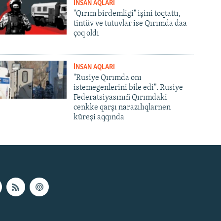
İNSAN AQLARI
"Qırım birdemligi" işini toqtattı,
tintüv ve tutuvlar ise Qırımda daa
çoq oldı
İNSAN AQLARI
"Rusiye Qırımda onı
istemegenlerini bile edi". Rusiye
Federatsiyasınıñ Qırımdaki
cenkke qarşı narazılıqlarnen
küreşi aqqında