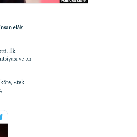
insan elâk
ti. İlk
ntsiyası ve on
 köre, «tek
r,