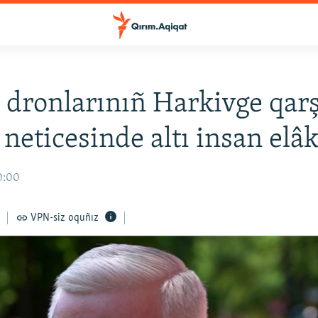
 dronlarınıñ Harkivge qarş
neticesinde altı insan elâk
0:00
VPN-siz oquñız