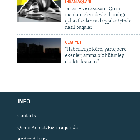
İNSAN AQLARI
Bir an – ve casussıñ. Qırım
mahkemeleri devlet hainligi
qabaatlavlarını daqqalar içinde
nasıl baqalar
CEMİYET
"Haberlerge köre, yarıq bere
ekenler, amma biz bütünley
ekektriksizmiz"
Русский
INFO
Українською
Contacts
QOŞULIÑIZ!
Qırım.Aqiqat. Bizim aqqında
Android | iOS