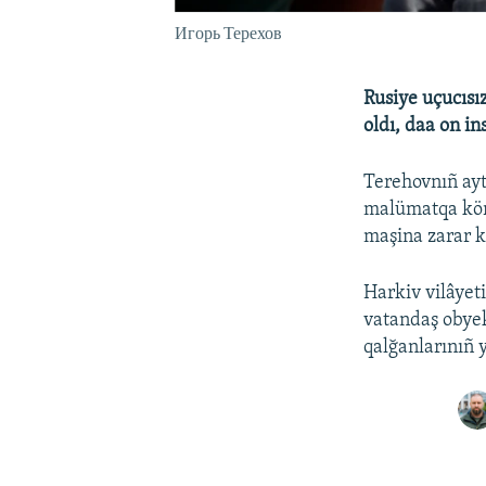
Игорь Терехов
Rusiye uçucısı
oldı, daa on in
Terehovnıñ ayt
malümatqa köre
maşina zarar k
Harkiv vilâyet
vatandaş obyekt
qalğanlarınıñ y