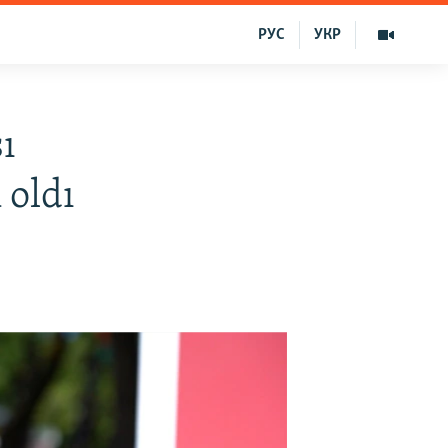
РУС
УКР
ı
 oldı