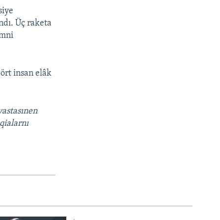
siye
ndı. Üç raketa
ümni
ört insan elâk
vastasınen
qialarnı