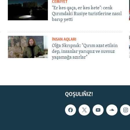
CEMİYET
"Er kes qaça, er kes kete": cenk
Qırımdaki Rusiye turistlerine nasıl
barıp yetti
İNSAN AQLARI
Olğa Skrıpnık: "Qırım azat etilsin
dep, insanlar yarıqsız ve suvsuz
yaşamağa azırlar"
QOŞULIÑIZ!