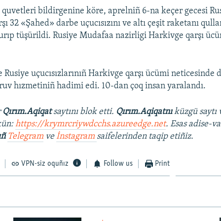
ı quvetleri bildirgenine köre, aprelniñ 6-na keçer gecesi Ru
şı 32 «Şahed» darbe uçucısızını ve altı çeşit raketanı qulla
 urıp tüşürildi. Rusiye Mudafaa nazirligi Harkivge qarşı üc
 Rusiye uçucısızlarınıñ Harkivge qarşı ücümi neticesinde d
aruv hızmetiniñ hadimi edi. 10-dan çoq insan yaralandı.
r
Qırım.Aqiqat
saytını blok etti.
Qırım.Aqiqatnı
küzgü saytı 
kün:
https://krymrcriywdcchs.azureedge.net
. Esas adise-va
ıñ
Telegram
ve
İnstagram
saifelerinden taqip etiñiz.
VPN-siz oquñız
Follow us
Print