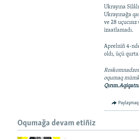
Ukrayına Silâl
Ukrayınağa qar
ve 28 uçucısız
izaatlamadı.
Aprelniñ 4-nde
oldı, üçü qurt
Roskomnadzo
oqumaq müm
Qırım.Aqiqatn
Paylaşmaq
Oqumağa devam etiñiz