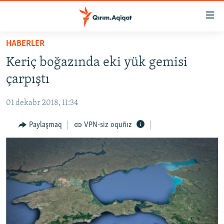
Link
açıqlığı
Esas
HABERLER
mündericege
HABERLER
Keriç boğazında eki yük gemisi
qaytmaq
SİYASET
Baş
çarpıştı
İQTİSADİYAT
navigatsiyağa
qaytmaq
01 dekabr 2018, 11:34
CEMİYET
Qıdıruvğa
MEDENİYET
Paylaşmaq
VPN-siz oquñız
qaytmaq
İNSAN AQLARI
VİDEO
SÜRET
BLOGLAR
FİKİR