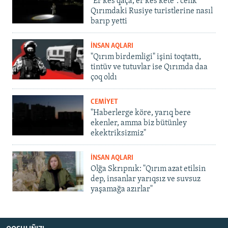
"Er kes qaça, er kes kete": cenk
Qırımdaki Rusiye turistlerine nasıl
barıp yetti
İNSAN AQLARI
"Qırım birdemligi" işini toqtattı,
tintüv ve tutuvlar ise Qırımda daa
çoq oldı
CEMİYET
"Haberlerge köre, yarıq bere
ekenler, amma biz bütünley
ekektriksizmiz"
İNSAN AQLARI
Olğa Skrıpnık: "Qırım azat etilsin
dep, insanlar yarıqsız ve suvsuz
yaşamağa azırlar"