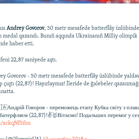
ısı
Andrey Govorov
, 50 metr mesafede batterflây üslübind
n medal qazandı. Bunıñ aqqında Ukrainanıñ Milliy olimpik 
nde haber etti.
feni 22,87 saniyede aştı.
ey Govorov - 50 metr mesafede batterflây üslübinde yalda
 çıqtı (22,87)! Hayırlaymız! İleride de ğalebeler qazanmağa
anatta.
🇦Андрій Говоров - переможець етапу Кубка світу з плав
 батерфляєм (22,87)!✌️🥇Вітаємо! Подальших перемог у се
om/ackqNf5ihn