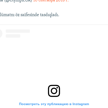
ни (@OlympicUA)
10 сентября 2018 г.
ümatnı öz saifesinde tasdıqladı.