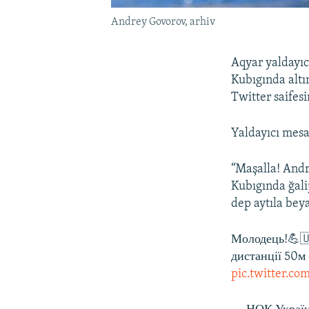
Andrey Govorov, arhiv
Aqyar yaldayıc
Kubıgında altı
Twitter saifesi
Yaldayıcı mesa
“Maşalla! Andr
Kubıgında ğalip
dep aytıla bey
Молодець!💪🇺
дистанції 50м
pic.twitter.c