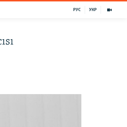
РУС
УКР
ısı