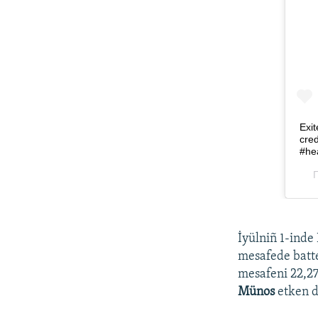
İyülniñ 1-inde
mesafede batte
mesafeni 22,27
Münos
etken d