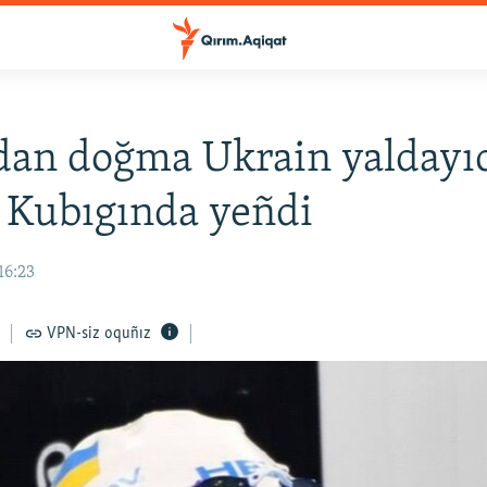
an doğma Ukrain yaldayıc
 Kubıgında yeñdi
16:23
VPN-siz oquñız