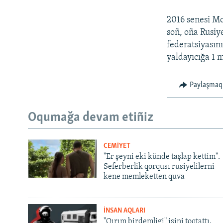
2016 senesi M
soñ, oña Rusiye
federatsiyasın
yaldayıcığa 1 m
Paylaşmaq
Oqumağa devam etiñiz
CEMİYET
"Er şeyni eki künde taşlap kettim".
Seferberlik qorqusı rusiyelilerni
kene memleketten quva
İNSAN AQLARI
"Qırım birdemligi" işini toqtattı,