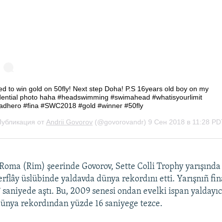
 Roma (Rim) şeerinde Govorov, Sette Colli Trophy yarışında
rflây üslübinde yaldavda dünya rekordını etti. Yarışnıñ fi
 saniyede aştı. Bu, 2009 senesi ondan evelki ispan yaldayıc
ünya rekordından yüzde 16 saniyege tezce.