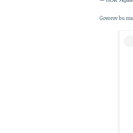
— НОК Украї
Govorov bu mal