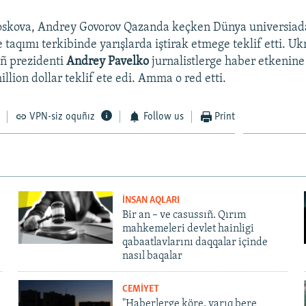
oskova, Andrey Govorov Qazanda keçken Dünya universiad
 taqımı terkibinde yarışlarda iştirak etmege teklif etti. Uk
ıñ prezidenti
Andrey Pavelko
jurnalistlerge haber etkenine
illion dollar teklif ete edi. Amma o red etti.
VPN-siz oquñız
Follow us
Print
İNSAN AQLARI
Bir an – ve casussıñ. Qırım
mahkemeleri devlet hainligi
qabaatlavlarını daqqalar içinde
nasıl baqalar
CEMİYET
"Haberlerge köre, yarıq bere