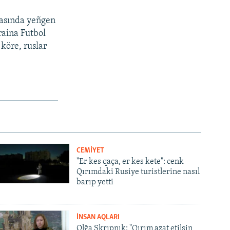
asında yeñgen
raina Futbol
 köre, ruslar
CEMİYET
"Er kes qaça, er kes kete": cenk
Qırımdaki Rusiye turistlerine nasıl
barıp yetti
İNSAN AQLARI
Olğa Skrıpnık: "Qırım azat etilsin