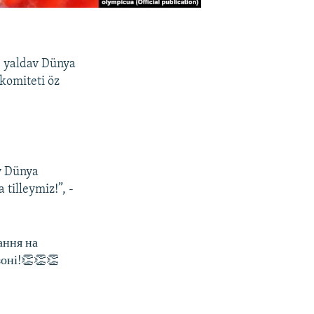
e yaldav Dünya
komiteti öz
v Dünya
 tilleymiz!”, -
ання на
зоні!👏👏👏