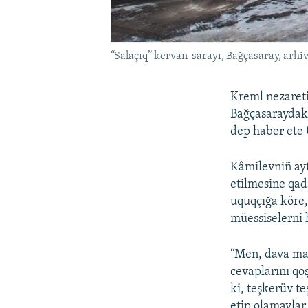
“Salaçıq” kervan-sarayı, Bağçasaray, arhiv
Kreml nezareti
Bağçasaraydaki 
dep haber ete
Kâmilevniñ ayt
etilmesine qad
uquqçığa köre,
müessiselerni 
“Men, dava mat
cevaplarını qo
ki, teşkerüv t
etip olamaylar