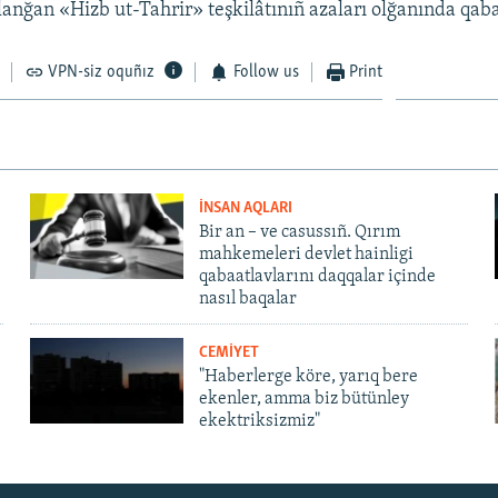
anğan «Hizb ut-Tahrir» teşkilâtınıñ azaları olğanında qaba
VPN-siz oquñız
Follow us
Print
İNSAN AQLARI
Bir an – ve casussıñ. Qırım
mahkemeleri devlet hainligi
qabaatlavlarını daqqalar içinde
nasıl baqalar
CEMİYET
"Haberlerge köre, yarıq bere
ekenler, amma biz bütünley
ekektriksizmiz"