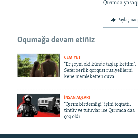
Qırımda yasaql
Paylaşmaq
Oqumağa devam etiñiz
CEMİYET
"Er şeyni eki künde taşlap kettim".
Seferberlik qorqusı rusiyelilerni
kene memleketten quva
İNSAN AQLARI
"Qırım birdemligi" işini toqtattı,
tintüv ve tutuvlar ise Qırımda daa
çoq oldı
Русский