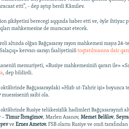
acaat etti”, - dep aytıp berdi Kâmilev.
on şikâyetini berecegi aqqında haber etti ve, öyle ihtiyac p
aqları mahkemesine de muracaat etecek.
oli altında olğan Bağçasaray rayon mahkemesi mayıs 24-t
Salaçıq» kervan-sarayı faaliyetiniñ
toqtatılmasına dair qara
haneniñ memuriyeti, «Rusiye mahkemesiniñ qararı ile» «S
ta
, dep bildirdi.
 oktâbrinde Bağçasaraydaki «Hizb ut-Tahrir işi» boyunca te
v
muessiseniñ saibi ola.
 oktâbrinde Rusiye telükesizlik hadimleri Bağçasaraynıñ alt
r –
Timur İbragimov
, Marlen Asanov,
Memet Belâlov
,
Seyra
ayev
ve
Ernes Ametov.
FSB olarnı Rusiye ve onıñ tarafından 