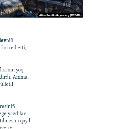
lev
niñ
ını red etti,
larınıñ yoq
ldırdı. Amma,
ülietli
resiniñ
zge yazdılar
tilmesini qayd
qvette