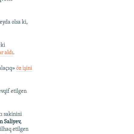
eyda olsa ki,
eki
r aldı
.
alaçıq»
öz işini
vqif etilgen
ı sakinini
n Saliyev,
ilhaq etilgen