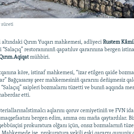
 süreti
 altındaki Qırım Yuqarı mahkemesi, adliyeci
Rustem Kâmi
“Salaçıq” restoranınınñ qapatıluv qararınına bergen istinaf
Qırım.Aqiqat
mühbiri.
qanına köre, istinaf mahkemesi, “izar etilgen qaide bozma
ar” Bağçasaray şeer mahkemesiniñ qararını deñişmesiz qa
 “Salaçıq” saipleri bozmalarnı tüzetti ve bunıñ aqqında mes
haberdar etti.
eriallarınaİstimalcı aqlarını qoruv cemiyetiniñ ve FVN ida
şmaqşefaatını bergen edim, amma onı maña qaytardılar. Bi
eşebbüsçisi prokuratura olğanı içün, onsız bozmalarnıñ tüze
. Mahkemede ise, prokuratura vekili eski qararnı qununiy 