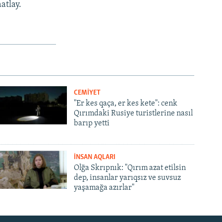
atlay.
CEMİYET
"Er kes qaça, er kes kete": cenk
Qırımdaki Rusiye turistlerine nasıl
barıp yetti
İNSAN AQLARI
Olğa Skrıpnık: "Qırım azat etilsin
dep, insanlar yarıqsız ve suvsuz
yaşamağa azırlar"