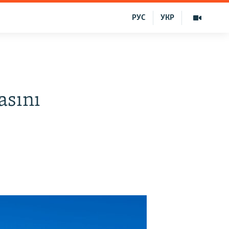
РУС
УКР
asını