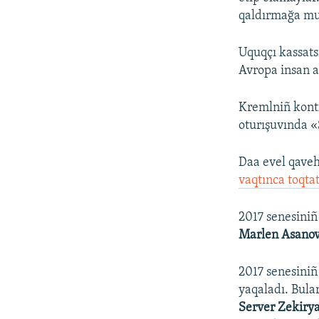
qaldırmağa mur
Uquqçı kassatsi
Avropa insan 
Kremlniñ kontr
oturışuvında «
Daa evel qave
vaqtınca toqta
2017 senesiniñ
Marlen Asano
2017 senesiniñ
yaqaladı. Bula
Server Zekiry