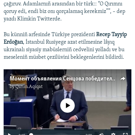
çağıruv. Adamlarnıñ arasından bir türk:: “O Qırımnı
qoruy edi, endi biz onı qorçalamaq kerekmiz””, – dep
yazdı Klimkin Twitterde.
Bu künniñ arfesinde Türkiye prezidenti
Recep Tayyip
Erdoğan
, İstanbul Rusiyege azat etilmesine lâyıq
ukrainalı siyasiy mabüslerniñ cedvelini yolladı ve bu
meseleniñ müsbet çezilüvini beklegenlerini bildirdi.
Момент объявления Сенцова победителем премии имени Сахарова (видео)
by
Qırım.Aqiqat
No media source currently available