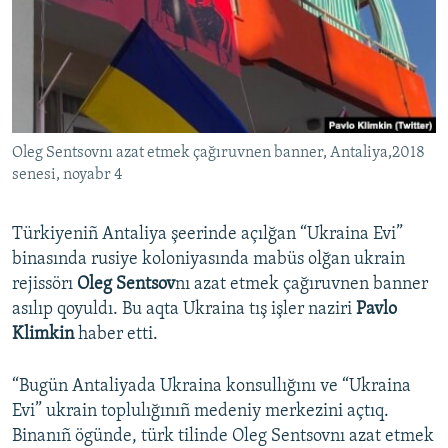
Русский
Українською
QOŞULIÑIZ!
Oleg Sentsovnı azat etmek çağıruvnen banner, Antaliya,2018
senesi, noyabr 4
RFE/RS bütün saytları
Türkiyeniñ Antaliya şeerinde açılğan “Ukraina Evi”
binasında rusiye koloniyasında mabüs olğan ukrain
rejissörı
Oleg Sentsov
nı azat etmek çağıruvnen banner
asılıp qoyuldı. Bu aqta Ukraina tış işler naziri
Pavlo
Klimkin
haber etti.
“Bugün Antaliyada Ukraina konsullığını ve “Ukraina
Evi” ukrain toplulığınıñ medeniy merkezini açtıq.
Binanıñ ögünde, türk tilinde Oleg Sentsovnı azat etmek