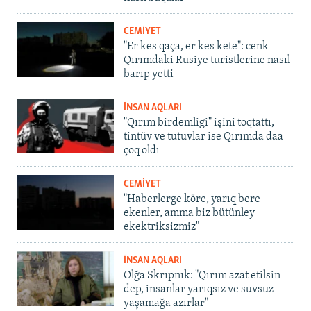
CEMİYET
"Er kes qaça, er kes kete": cenk
Qırımdaki Rusiye turistlerine nasıl
barıp yetti
İNSAN AQLARI
"Qırım birdemligi" işini toqtattı,
tintüv ve tutuvlar ise Qırımda daa
çoq oldı
CEMİYET
"Haberlerge köre, yarıq bere
ekenler, amma biz bütünley
ekektriksizmiz"
İNSAN AQLARI
Olğa Skrıpnık: "Qırım azat etilsin
dep, insanlar yarıqsız ve suvsuz
yaşamağa azırlar"