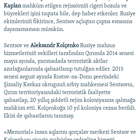
Kaplan
mahküm etilgen rejissörniñ cigeri bozula ve
büyrekleri işini toqtata bile, dep haber etkenler. Rusiye
ekimleriniñ fikirince, Sentsov açlıqtan çıqma esnasına
dayanamaması mümkün.
Sentsov ve
Aleksandr Kolçenko
Rusiye mahsus
hizmetleriniñ vekilleri tarafından Qırımda 2014 senesi
mayıs ayında, yarımadada terroristik aktlar
azırlağanlarında qabaatlanıp tutulğan ediler. 2015
senesi avgust ayında Rostov-na-Donu şeerindeki
Şimaliy Kavkaz okrugınıñ arbiy mahkemesi Sentsovnı,
Qırım territoriyasındaki terroristik faaliyette
qabaatlap, 20 yıllıq şiddetli rejim koloniyasına qalmağa
mahküm etti. Kolçenkoğa 10 yıl koloniya cezası berildi.
Ekisi de qabaatlarını tanımay.
«Memorial» insan aqlarını qorçalav merkezi Sentsov ve