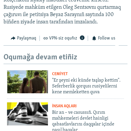
Kolçenkonı siyasiy mabüsler cedveline kirsetti.
Rusiyede mahküm etilgen Oleg Sentsovnı qurtarmaq
çağıruvı ile petitsiya Beyaz Saraynıñ saytında 100
biñden ziyade insan tarafından imzalandı.
Paylaşmaq
VPN-siz oquñız
Follow us
Oqumağa devam etiñiz
CEMİYET
"Er şeyni eki künde taşlap kettim".
Seferberlik qorqusı rusiyelilerni
kene memleketten quva
İNSAN AQLARI
Bir an – ve casussıñ. Qırım
mahkemeleri devlet hainligi
qabaatlavlarını daqqalar içinde
nasıl baqalar