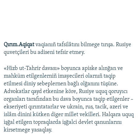
Qırım.Aqiqat
vaqianıñ tafsilâtını bilmege tırışa. Rusiye
quvetçileri bu adiseni tefsir etmey.
«Hizb ut-Tahrir davası» boyunca apiske alınğan ve
mahküm etilgenlerniñ imayecileri olarnıñ taqip
etilmesi diniy sebeplernen bağlı olğanını tüşüne.
Advokatlar qayd etkenine köre, Rusiye uquq qoruyıcı
organları tarafından bu dava boyunca taqip etilgenler –
ekseriyeti qırımtatarlar ve ukrain, rus, tacik, azeri ve
islâm dinini kütken diger millet vekilleri. Halqara uquq
işğal etilgen topraqlarda işğalci devlet qanunlarını
kirsetmege yasaqlay.