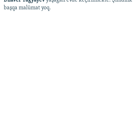
Dilâver Yagyayev
yaşağan evde keçirilmekte. Şimdilik
başqa malümat yoq.
Русский
Українською
QOŞULIÑIZ!
RFE/RS bütün saytları