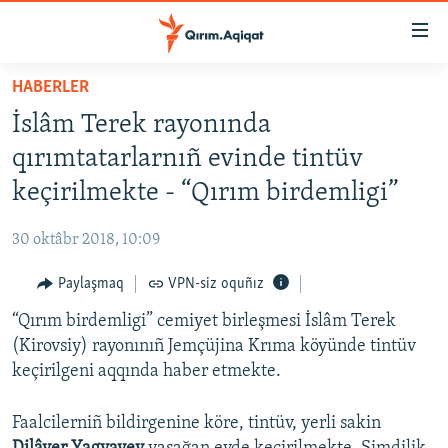
Link
açıqlığı
Esas
HABERLER
mündericege
HABERLER
İslâm Terek rayonında
qaytmaq
SİYASET
Baş
qırımtatarlarnıñ evinde tintüv
İQTİSADİYAT
navigatsiyağa
keçirilmekte - “Qırım birdemligi”
qaytmaq
CEMİYET
Qıdıruvğa
30 oktâbr 2018, 10:09
MEDENİYET
qaytmaq
Paylaşmaq
VPN-siz oquñız
İNSAN AQLARI
“Qırım birdemligi” cemiyet birleşmesi İslâm Terek
VİDEO
(Kirovsiy) rayonınıñ Jemçüjina Krıma köyünde tintüv
SÜRET
keçirilgeni aqqında haber etmekte.
BLOGLAR
Faalcilerniñ bildirgenine köre, tintüv, yerli sakin
FİKİR