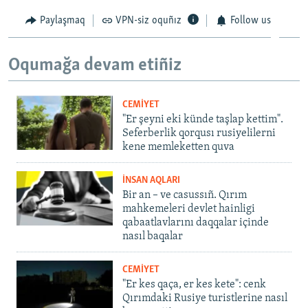
Paylaşmaq
VPN-siz oquñız
Follow us
Oqumağa devam etiñiz
CEMİYET
"Er şeyni eki künde taşlap kettim".
Seferberlik qorqusı rusiyelilerni
kene memleketten quva
İNSAN AQLARI
Bir an – ve casussıñ. Qırım
mahkemeleri devlet hainligi
qabaatlavlarını daqqalar içinde
nasıl baqalar
CEMİYET
"Er kes qaça, er kes kete": cenk
Qırımdaki Rusiye turistlerine nasıl