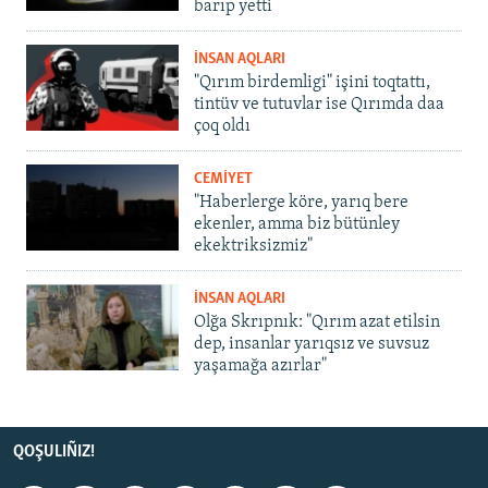
barıp yetti
İNSAN AQLARI
"Qırım birdemligi" işini toqtattı,
tintüv ve tutuvlar ise Qırımda daa
çoq oldı
CEMİYET
"Haberlerge köre, yarıq bere
ekenler, amma biz bütünley
ekektriksizmiz"
İNSAN AQLARI
Olğa Skrıpnık: "Qırım azat etilsin
dep, insanlar yarıqsız ve suvsuz
yaşamağa azırlar"
QOŞULIÑIZ!