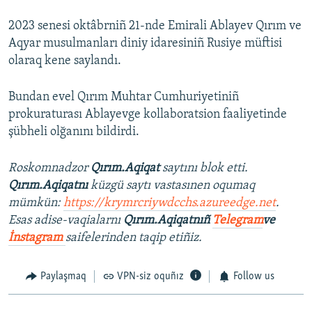
2023 senesi oktâbrniñ 21-nde Emirali Ablayev Qırım ve
Aqyar musulmanları diniy idaresiniñ Rusiye müftisi
olaraq kene saylandı.
Bundan evel Qırım Muhtar Cumhuriyetiniñ
prokuraturası Ablayevge kollaboratsion faaliyetinde
şübheli olğanını bildirdi.
Roskomnadzor
Qırım.Aqiqat
saytını blok etti.
Qırım.Aqiqatnı
küzgü saytı vastasınen oqumaq
mümkün:
https://krymrcriywdcchs.azureedge.net
.
Esas adise-vaqialarnı
Qırım.Aqiqatnıñ
Telegram
ve
İnstagram
saifelerinden taqip etiñiz.
Paylaşmaq
VPN-siz oquñız
Follow us