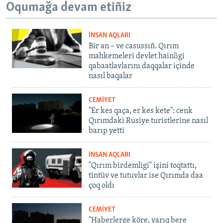
Oqumağa devam etiñiz
İNSAN AQLARI
Bir an – ve casussıñ. Qırım
mahkemeleri devlet hainligi
qabaatlavlarını daqqalar içinde
nasıl baqalar
CEMİYET
"Er kes qaça, er kes kete": cenk
Qırımdaki Rusiye turistlerine nasıl
barıp yetti
İNSAN AQLARI
"Qırım birdemligi" işini toqtattı,
tintüv ve tutuvlar ise Qırımda daa
çoq oldı
CEMİYET
"Haberlerge köre, yarıq bere