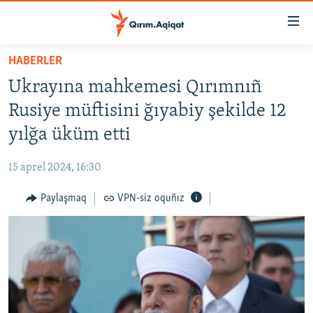
Link
açıqlığı
Esas
HABERLER
mündericege
HABERLER
Ukrayına mahkemesi Qırımnıñ
qaytmaq
SİYASET
Baş
Rusiye müftisini ğıyabiy şekilde 12
İQTİSADİYAT
navigatsiyağa
yılğa üküm etti
qaytmaq
CEMİYET
Qıdıruvğa
15 aprel 2024, 16:30
MEDENİYET
qaytmaq
Paylaşmaq
VPN-siz oquñız
İNSAN AQLARI
VİDEO
SÜRET
BLOGLAR
FİKİR