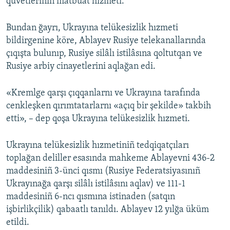
quvetleriniñ matbuat hızmeti.
Bundan ğayrı, Ukrayına telükesizlik hızmeti
bildirgenine köre, Ablayev Rusiye telekanallarında
çıqışta bulunıp, Rusiye silâlı istilâsına qoltutqan ve
Rusiye arbiy cinayetlerini aqlağan edi.
«Kremlge qarşı çıqqanlarnı ve Ukrayına tarafında
cenkleşken qırımtatarlarnı «açıq bir şekilde» takbih
etti», – dep qoşa Ukrayına telükesizlik hızmeti.
Ukrayına telükesizlik hızmetiniñ tedqiqatçıları
toplağan deliller esasında mahkeme Ablayevni 436-2
maddesiniñ 3-ünci qısmı (Rusiye Federatsiyasınıñ
Ukrayınağa qarşı silâlı istilâsını aqlav) ve 111-1
maddesiniñ 6-ncı qısmına istinaden (satqın
işbirlikçilik) qabaatlı tanıldı. Ablayev 12 yılğa üküm
etildi.