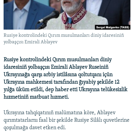
Русский
Українською
Rusiye kontrolindeki Qırım musulmanları diniy idaresiniñ
QOŞULIÑIZ!
yolbaşçısı Emirali Ablayev
Rusiye kontrolindeki Qırım musulmanları diniy
RFE/RS bütün saytları
idaresiniñ yolbaşçısı Emirali Ablayev Ruseiniñ
Ukrayınağa qarşı arbiy istilâsına qoltutqanı içün
Ukrayına mahkemesi tarafından ğıyabiy şekilde 12
yılğa üküm etildi, dep haber etti Ukrayına telükesizlik
hızmetiniñ matbuat hızmeti.
Ukrayına tahqiqatınıñ malümatına köre, Ablayev
qırımtatarlarnı faal bir şekilde Rusiye Silâlı quvetlerine
qoşulmağa davet etken edi.