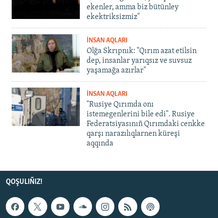
ekenler, amma biz bütünley
ekektriksizmiz"
İNSAN AQLARI
Olğa Skrıpnık: "Qırım azat etilsin
dep, insanlar yarıqsız ve suvsuz
yaşamağa azırlar"
İNSAN AQLARI
"Rusiye Qırımda onı
istemegenlerini bile edi". Rusiye
Federatsiyasınıñ Qırımdaki cenkke
qarşı narazılıqlarnen küreşi
aqqında
QOŞULIÑIZ!