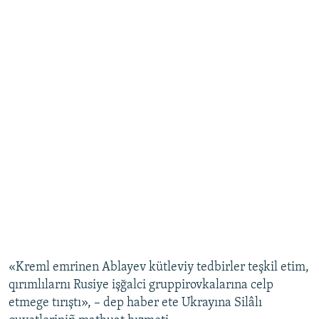
«Kreml emrinen Ablayev kütleviy tedbirler teşkil etim,
qırımlılarnı Rusiye işğalci gruppirovkalarına celp
etmege tırıştı», – dep haber ete Ukrayına Silâlı