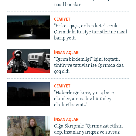
nasıl baqalar
CEMİYET
"Er kes qaça, er kes kete": cenk
Qırımdaki Rusiye turistlerine nasıl
barıp yetti
İNSAN AQLARI
"Qırım birdemligi" işini toqtattı,
tintüv ve tutuvlar ise Qırımda daa
çoq oldı
CEMİYET
"Haberlerge köre, yarıq bere
ekenler, amma biz bütünley
ekektriksizmiz"
İNSAN AQLARI
Olğa Skrıpnık: "Qırım azat etilsin
dep, insanlar yarıqsız ve suvsuz