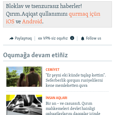
Bloklav ve tsenzurasız haberler!
Qırım.Aqiqat qullanımını
qurmaq içün
iOS
ve
Android
.
Paylaşmaq
VPN-siz oquñız
Follow us
Oqumağa devam etiñiz
CEMİYET
"Er şeyni eki künde taşlap kettim".
Seferberlik qorqusı rusiyelilerni
kene memleketten quva
İNSAN AQLARI
Bir an – ve casussıñ. Qırım
mahkemeleri devlet hainligi
qabaatlavlarını daqqalar içinde