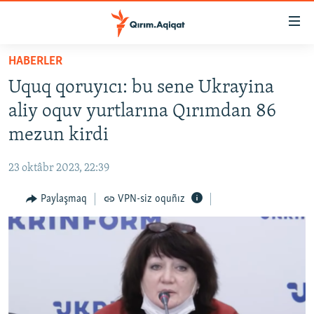
Link
açıqlığı
Esas
HABERLER
mündericege
HABERLER
Uquq qoruyıcı: bu sene Ukrayina
qaytmaq
SİYASET
Baş
aliy oquv yurtlarına Qırımdan 86
İQTİSADİYAT
navigatsiyağa
mezun kirdi
qaytmaq
CEMİYET
Qıdıruvğa
23 oktâbr 2023, 22:39
MEDENİYET
qaytmaq
Paylaşmaq
VPN-siz oquñız
İNSAN AQLARI
VİDEO
SÜRET
BLOGLAR
FİKİR