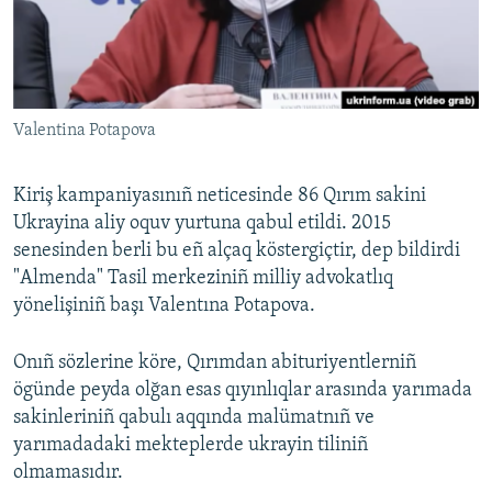
Русский
Українською
Valentina Potapova
QOŞULIÑIZ!
Kiriş kampaniyasınıñ neticesinde 86 Qırım sakini
Ukrayina aliy oquv yurtuna qabul etildi. 2015
RFE/RS bütün saytları
senesinden berli bu eñ alçaq köstergiçtir, dep bildirdi
"Almenda" Tasil merkeziniñ milliy advokatlıq
yönelişiniñ başı Valentına Potapova.
Onıñ sözlerine köre, Qırımdan abituriyentlerniñ
ögünde peyda olğan esas qıyınlıqlar arasında yarımada
sakinleriniñ qabulı aqqında malümatnıñ ve
yarımadadaki mekteplerde ukrayin tiliniñ
olmamasıdır.