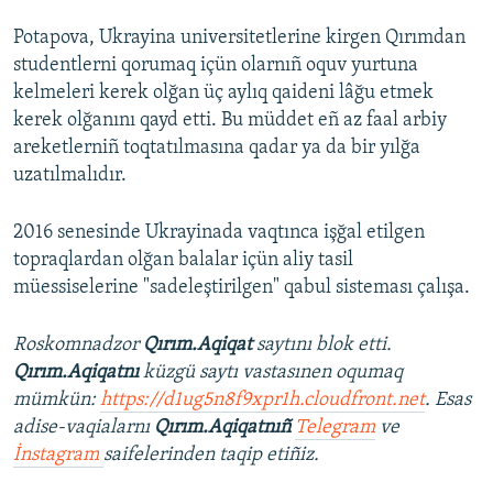
Potapova, Ukrayina universitetlerine kirgen Qırımdan
studentlerni qorumaq içün olarnıñ oquv yurtuna
kelmeleri kerek olğan üç aylıq qaideni lâğu etmek
kerek olğanını qayd etti. Bu müddet eñ az faal arbiy
areketlerniñ toqtatılmasına qadar ya da bir yılğa
uzatılmalıdır.
2016 senesinde Ukrayinada vaqtınca işğal etilgen
topraqlardan olğan balalar içün aliy tasil
müessiselerine "sadeleştirilgen" qabul sisteması çalışa.
Roskomnadzor
Qırım.Aqiqat
saytını blok etti.
Qırım.Aqiqatnı
küzgü saytı vastasınen oqumaq
mümkün:
https://d1ug5n8f9xpr1h.cloudfront.net
. Esas
adise-vaqialarnı
Qırım.Aqiqatnıñ
Telegram
ve
İnstagram
saifelerinden taqip etiñiz.