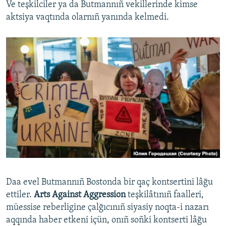
Ve teşkilciler ya da Butmannıñ vekillerinde kimse
aktsiya vaqtında olarnıñ yanında kelmedi.
Daa evel Butmannıñ Bostonda bir qaç kontsertini lâğu
ettiler. ​
Arts Against Aggression
teşkilâtınıñ faalleri,
müessise reberligine çalğıcınıñ siyasiy noqta-i nazarı
aqqında haber etkeni içün, onıñ soñki kontserti lâğu