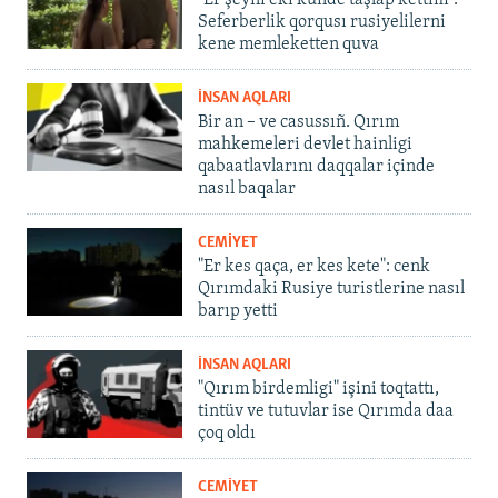
"Er şeyni eki künde taşlap kettim".
Seferberlik qorqusı rusiyelilerni
kene memleketten quva
İNSAN AQLARI
Bir an – ve casussıñ. Qırım
mahkemeleri devlet hainligi
qabaatlavlarını daqqalar içinde
nasıl baqalar
CEMİYET
"Er kes qaça, er kes kete": cenk
Qırımdaki Rusiye turistlerine nasıl
barıp yetti
İNSAN AQLARI
"Qırım birdemligi" işini toqtattı,
tintüv ve tutuvlar ise Qırımda daa
çoq oldı
CEMİYET