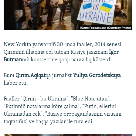
Русский
Українською
QOŞULIÑIZ!
New Yorkta yanvarniñ 30-ında faaller, 2014 senesi
Qırımnıñ ilhaqına qol tutqan Rusiye jazzmanı
İgor
Butman
nıñ kontsertine qarşı narazılıq kösterdi.
RFE/RS bütün saytları
Bunı
Qırım.Aqiqat
qa jurnalist
Yuliya Gorodetskaya
haber etti.
Faaller "Qırım - bu Ukraina", "Blue Note utan",
"Putinniñ notalarına köre çalma", "Putin, ellerini
Ukrainadan çek", "Rusiye propagandasınıñ virusını
toqtatıñız" ve başqa yazılar ile tura edi.