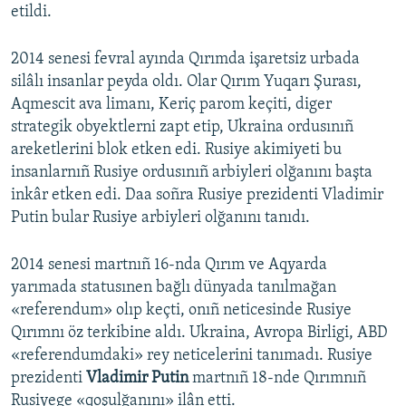
etildi.
2014 senesi fevral ayında Qırımda işaretsiz urbada
silâlı insanlar peyda oldı. Olar Qırım Yuqarı Şurası,
Aqmescit ava limanı, Keriç parom keçiti, diger
strategik obyektlerni zapt etip, Ukraina ordusınıñ
areketlerini blok etken edi. Rusiye akimiyeti bu
insanlarnıñ Rusiye ordusınıñ arbiyleri olğanını başta
inkâr etken edi. Daa soñra Rusiye prezidenti Vladimir
Putin bular Rusiye arbiyleri olğanını tanıdı.
2014 senesi martnıñ 16-nda Qırım ve Aqyarda
yarımada statusınen bağlı dünyada tanılmağan
«referendum» olıp keçti, onıñ neticesinde Rusiye
Qırımnı öz terkibine aldı. Ukraina, Avropa Birligi, ABD
«referendumdaki» rey neticelerini tanımadı. Rusiye
prezidenti
Vladimir Putin
martnıñ 18-nde Qırımnıñ
Rusiyege «qoşulğanını» ilân etti.