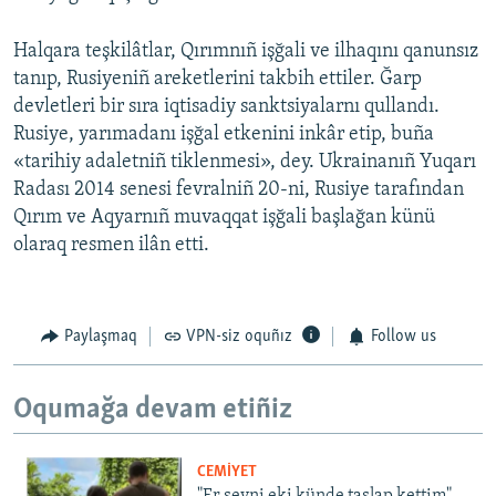
Halqara teşkilâtlar, Qırımnıñ işğali ve ilhaqını qanunsız
tanıp, Rusiyeniñ areketlerini takbih ettiler. Ğarp
devletleri bir sıra iqtisadiy sanktsiyalarnı qullandı.
Rusiye, yarımadanı işğal etkenini inkâr etip, buña
«tarihiy adaletniñ tiklenmesi», dey. Ukrainanıñ Yuqarı
Radası 2014 senesi fevralniñ 20-ni, Rusiye tarafından
Qırım ve Aqyarnıñ muvaqqat işğali başlağan künü
olaraq resmen ilân etti.
Paylaşmaq
VPN-siz oquñız
Follow us
Oqumağa devam etiñiz
CEMİYET