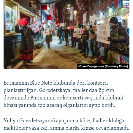
Butmannıñ Blue Note klubunda dört kontserti
planlaştırılğan. Gorodetskaya, faaller daa üç kün
devamında Butmannıñ er kontserti vaqtında klubnıñ
binası yanında toplaşacaq olganlarını aytıp berdi.
Yuliya Gorodetsayanıñ aytqanına köre, faaller klubğa
mektüpler yaza edi, amma olarğa kimse cevaplanmadı.