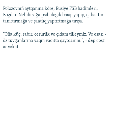
Polozovnıñ aytqanına köre, Rusiye FSB hadimleri,
Bogdan Nebılitsağa psihologik basqı yapıp, qabaatını
tanıttırmağa ve şaatlıq yaptırtmağa tırışa.
“Oña küç, sabır, cesürlik ve çıdam tilleymiz. Ve esası -
öz tuvğanlarına yaqın vaqıtta qaytqanını!”, - dep qoştı
advokat.