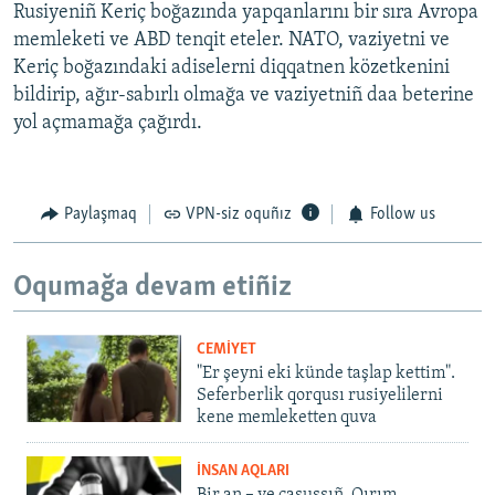
Rusiyeniñ Keriç boğazında yapqanlarını bir sıra Avropa
memleketi ve ABD tenqit eteler. NATO, vaziyetni ve
Keriç boğazındaki adiselerni diqqatnen közetkenini
bildirip, ağır-sabırlı olmağa ve vaziyetniñ daa beterine
yol açmamağa çağırdı.
Paylaşmaq
VPN-siz oquñız
Follow us
Oqumağa devam etiñiz
CEMİYET
"Er şeyni eki künde taşlap kettim".
Seferberlik qorqusı rusiyelilerni
kene memleketten quva
İNSAN AQLARI