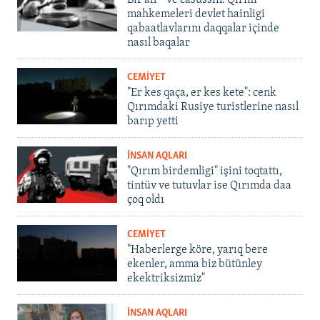
Bir an – ve casussıñ. Qırım
mahkemeleri devlet hainligi
qabaatlavlarını daqqalar içinde
nasıl baqalar
CEMİYET
"Er kes qaça, er kes kete": cenk
Qırımdaki Rusiye turistlerine nasıl
barıp yetti
İNSAN AQLARI
"Qırım birdemligi" işini toqtattı,
tintüv ve tutuvlar ise Qırımda daa
çoq oldı
CEMİYET
"Haberlerge köre, yarıq bere
ekenler, amma biz bütünley
ekektriksizmiz"
İNSAN AQLARI