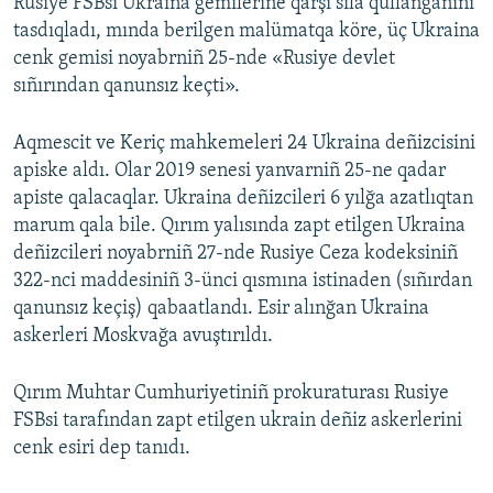
Rusiye FSBsi Ukraina gemilerine qarşı silâ qullanğanını
tasdıqladı, mında berilgen malümatqa köre, üç Ukraina
cenk gemisi noyabrniñ 25-nde «Rusiye devlet
sıñırından qanunsız keçti».
Aqmescit ve Keriç mahkemeleri 24 Ukraina deñizcisini
apiske aldı. Olar 2019 senesi yanvarniñ 25-ne qadar
apiste qalacaqlar. Ukraina deñizcileri 6 yılğa azatlıqtan
marum qala bile. Qırım yalısında zapt etilgen Ukraina
deñizcileri noyabrniñ 27-nde Rusiye Ceza kodeksiniñ
322-nci maddesiniñ 3-ünci qısmına istinaden (sıñırdan
qanunsız keçiş) qabaatlandı. Esir alınğan Ukraina
askerleri Moskvağa avuştırıldı.
Qırım Muhtar Cumhuriyetiniñ prokuraturası Rusiye
FSBsi tarafından zapt etilgen ukrain deñiz askerlerini
cenk esiri dep tanıdı.