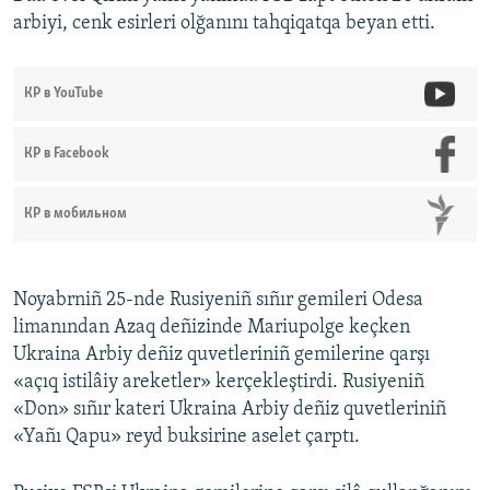
arbiyi, cenk esirleri olğanını tahqiqatqa beyan etti.
КР в YouTube
КР в Facebook
КР в мобильном
Noyabrniñ 25-nde Rusiyeniñ sıñır gemileri Odesa
limanından Azaq deñizinde Mariupolge keçken
Ukraina Arbiy deñiz quvetleriniñ gemilerine qarşı
«açıq istilâiy areketler» kerçekleştirdi. Rusiyeniñ
«Don» sıñır kateri Ukraina Arbiy deñiz quvetleriniñ
«Yañı Qapu» reyd buksirine aselet çarptı.