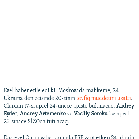
Evel haber etile edi ki, Moskovada mahkeme, 24
Ukraina deñizcisinde 20-siniñ
tevfiq müddetini uzattı
.
Olardan 17-si aprel 24-ünece apiste bulunacaq,
Andrey
Eyder
,
Andrey Artemenko
ve
Vasiliy Soroka
ise aprel
26-sınace SİZOda tutılacaq.
Daa evel Qırım yalısı yanında FSB zapt etken 24 ukrain