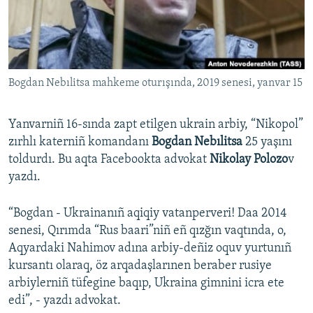
Русский
Українською
Bogdan Nebılitsa mahkeme oturışında, 2019 senesi, yanvar 15
QOŞULIÑIZ!
Yanvarniñ 16-sında zapt etilgen ukrain arbiy, “Nikopol”
zırhlı katerniñ komandanı
Bogdan Nebılitsa
25 yaşını
RFE/RS bütün saytları
toldurdı. Bu aqta Facebookta advokat
Nikolay Polozo
v
yazdı.
“Bogdan - Ukrainanıñ aqiqiy vatanperveri! Daa 2014
senesi, Qırımda “Rus baari”niñ eñ qızğın vaqtında, o,
Aqyardaki Nahimov adına arbiy-deñiz oquv yurtunıñ
kursantı olaraq, öz arqadaşlarınen beraber rusiye
arbiylerniñ tüfegine baqıp, Ukraina gimnini icra ete
edi”, - yazdı advokat.