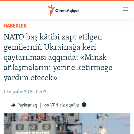
Link
açıqlığı
Esas
HABERLER
mündericege
HABERLER
NATO baş kâtibi zapt etilgen
qaytmaq
SİYASET
Baş
gemilerniñ Ukrainağa keri
İQTİSADİYAT
navigatsiyağa
qaytarılması aqqında: «Minsk
qaytmaq
CEMİYET
añlaşmalarını yerine ketirmege
Qıdıruvğa
MEDENİYET
qaytmaq
yardım etecek»
İNSAN AQLARI
19 noyabr 2019, 14:02
VİDEO
Paylaşmaq
VPN-siz oquñız
SÜRET
BLOGLAR
FİKİR