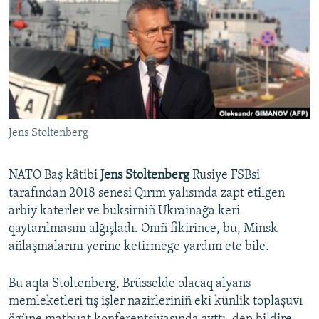
Русский
Українською
QOŞULIÑIZ!
Jens Stoltenberg
RFE/RS bütün saytları
NATO Baş kâtibi
Jens Stoltenberg
Rusiye FSBsi
tarafından 2018 senesi Qırım yalısında zapt etilgen
arbiy katerler ve buksirniñ Ukrainağa keri
qaytarılmasını alğışladı. Onıñ fikirince, bu, Minsk
añlaşmalarını yerine ketirmege yardım ete bile.
Bu aqta Stoltenberg, Brüsselde olacaq alyans
memleketleri tış işler nazirleriniñ eki künlik toplaşuvı