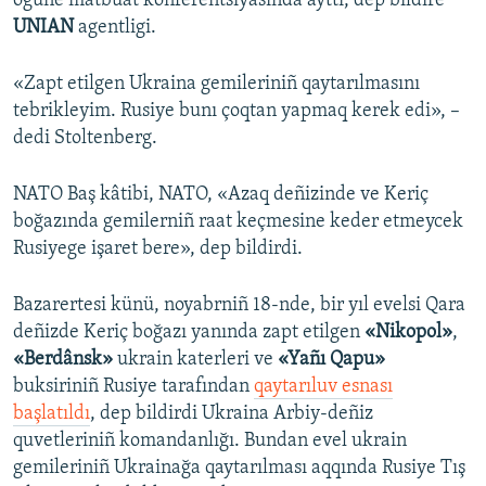
ögüne matbuat konferentsiyasında ayttı, dep bildire
UNIAN
agentligi.
«Zapt etilgen Ukraina gemileriniñ qaytarılmasını
tebrikleyim. Rusiye bunı çoqtan yapmaq kerek edi», –
dedi Stoltenberg.
NATO Baş kâtibi, NATO, «Azaq deñizinde ve Keriç
boğazında gemilerniñ raat keçmesine keder etmeycek
Rusiyege işaret bere», dep bildirdi.
Bazarertesi künü, noyabrniñ 18-nde, bir yıl evelsi Qara
deñizde Keriç boğazı yanında zapt etilgen
«Nikopol»
,
«Berdânsk»
ukrain katerleri ve
«Yañı Qapu»
buksiriniñ Rusiye tarafından
qaytarıluv esnası
başlatıldı
, dep bildirdi Ukraina Arbiy-deñiz
quvetleriniñ komandanlığı. Bundan evel ukrain
gemileriniñ Ukrainağa qaytarılması aqqında Rusiye Tış