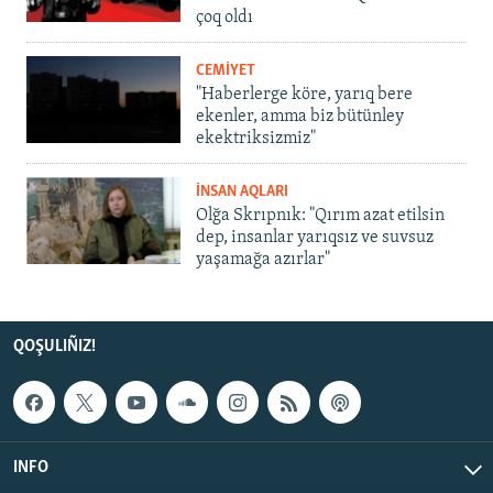
çoq oldı
CEMİYET
"Haberlerge köre, yarıq bere
ekenler, amma biz bütünley
ekektriksizmiz"
İNSAN AQLARI
Olğa Skrıpnık: "Qırım azat etilsin
dep, insanlar yarıqsız ve suvsuz
yaşamağa azırlar"
QOŞULIÑIZ!
INFO