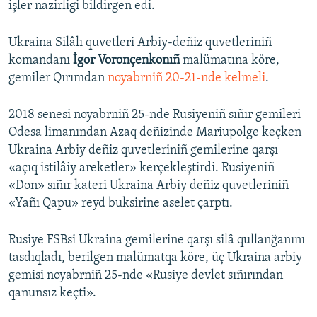
işler nazirligi bildirgen edi.
Ukraina Silâlı quvetleri Arbiy-deñiz quvetleriniñ
komandanı
İgor Voronçenkonıñ
malümatına köre,
gemiler Qırımdan
noyabrniñ 20-21-nde kelmeli
.
2018 senesi noyabrniñ 25-nde Rusiyeniñ sıñır gemileri
Odesa limanından Azaq deñizinde Mariupolge keçken
Ukraina Arbiy deñiz quvetleriniñ gemilerine qarşı
«açıq istilâiy areketler» kerçekleştirdi. Rusiyeniñ
«Don» sıñır kateri Ukraina Arbiy deñiz quvetleriniñ
«Yañı Qapu» reyd buksirine aselet çarptı.
Rusiye FSBsi Ukraina gemilerine qarşı silâ qullanğanını
tasdıqladı, berilgen malümatqa köre, üç Ukraina arbiy
gemisi noyabrniñ 25-nde «Rusiye devlet sıñırından
qanunsız keçti».