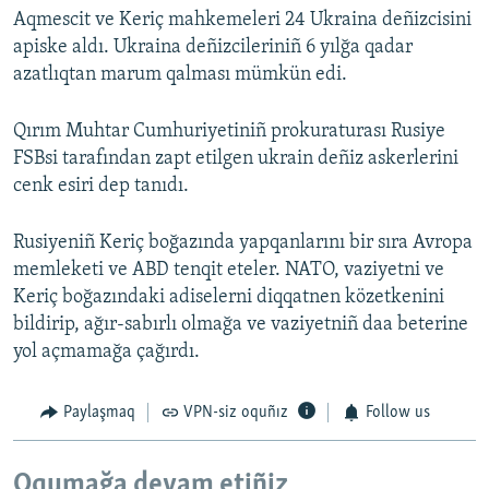
Aqmescit ve Keriç mahkemeleri 24 Ukraina deñizcisini
apiske aldı. Ukraina deñizcileriniñ 6 yılğa qadar
azatlıqtan marum qalması mümkün edi.
Qırım Muhtar Cumhuriyetiniñ prokuraturası Rusiye
FSBsi tarafından zapt etilgen ukrain deñiz askerlerini
cenk esiri dep tanıdı.
Rusiyeniñ Keriç boğazında yapqanlarını bir sıra Avropa
memleketi ve ABD tenqit eteler. NATO, vaziyetni ve
Keriç boğazındaki adiselerni diqqatnen közetkenini
bildirip, ağır-sabırlı olmağa ve vaziyetniñ daa beterine
yol açmamağa çağırdı.
Paylaşmaq
VPN-siz oquñız
Follow us
Oqumağa devam etiñiz