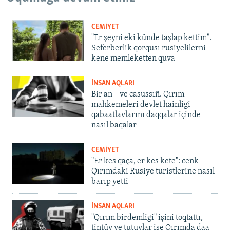
CEMİYET
"Er şeyni eki künde taşlap kettim".
Seferberlik qorqusı rusiyelilerni
kene memleketten quva
İNSAN AQLARI
Bir an – ve casussıñ. Qırım
mahkemeleri devlet hainligi
qabaatlavlarını daqqalar içinde
nasıl baqalar
CEMİYET
"Er kes qaça, er kes kete": cenk
Qırımdaki Rusiye turistlerine nasıl
barıp yetti
İNSAN AQLARI
"Qırım birdemligi" işini toqtattı,
tintüv ve tutuvlar ise Qırımda daa