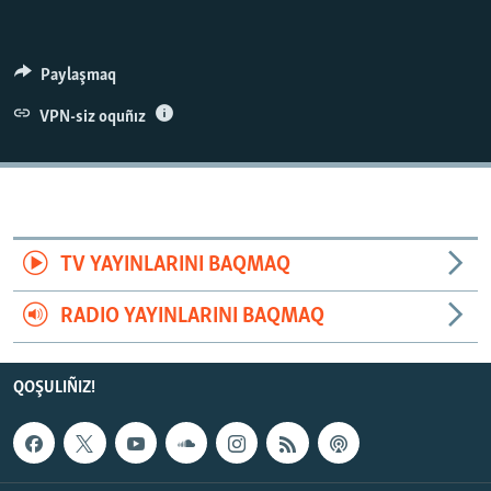
Paylaşmaq
VPN-siz oquñız
TV YAYINLARINI BAQMAQ
RADIO YAYINLARINI BAQMAQ
QOŞULIÑIZ!