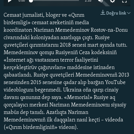
0:00
2:33
240p
Русский
Doğru link
Cemaat jurnalisti, bloger ve «Qırım
360p
Українською
birdemligi» cemaat areketiniñ media
koordinatorı Nariman Memedeminov Rostov-na-Donu
480p
Auto
240p
360p
480p
QOŞULIÑIZ!
civarındaki koloniyadan azatlıqqa çıqtı. Rusiye
720p
quvetçileri qırımtatarını 2018 senesi mart ayında tuttı.
720p
1080p
1080p
Memedeminov qomşu Rusiyeniñ Ceza kodeksiniñ
«İnternet ağı vastasınen terror faaliyetini
RFE/RS bütün saytları
kerçekleştirüv çağıruvları» maddesine istinaden
qabaatlandı. Rusiye quvetçileri Memedeminovnıñ 2013
senesinden 2015 senesine qadar alıp barğan YouTube
videoblogunı begenmedi. Ukraina oña qarşı cinaiy
davanı qanunsız dep saya. «Memorial» Rusiye aq
qorçalayıcı merkezi Nariman Memedeminovnı siyasiy
mabüs dep tanıdı. Azatlıqta Nariman
Memedeminovnıñ ilk daqqaları nasıl keçti – videoda
(«Qırım birdemliginiñ» videosı).