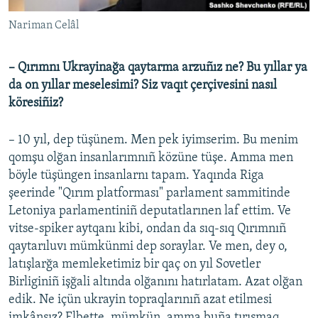
Nariman Celâl
– Qırımnı Ukrayinağa qaytarma arzuñız ne? Bu yıllar ya
da on yıllar meselesimi? Siz vaqıt çerçivesini nasıl
köresiñiz?
– 10 yıl, dep tüşünem. Men pek iyimserim. Bu menim
qomşu olğan insanlarımnıñ közüne tüşe. Amma men
böyle tüşüngen insanlarnı tapam. Yaqında Riga
şeerinde "Qırım platforması" parlament sammitinde
Letoniya parlamentiniñ deputatlarınen laf ettim. Ve
vitse-spiker aytqanı kibi, ondan da sıq-sıq Qırımnıñ
qaytarıluvı mümkünmi dep soraylar. Ve men, dey o,
latışlarğa memleketimiz bir qaç on yıl Sovetler
Birliginiñ işğali altında olğanını hatırlatam. Azat olğan
edik. Ne içün ukrayin topraqlarınıñ azat etilmesi
imkânsız? Elbette, mümkün, amma buña tırışmaq