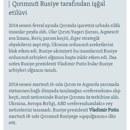
Qırımnıñ Rusiye tarafından işğal
etilüvi
2014 senesi fevral ayında Qırımda işaretsiz urbada silâlı
insanlar peyda oldı. Olar Qırım Yuqarı Şurası, Aqmescit
ava limanı, Keriç parom keçiti, diger strategik
obyektlerni zapt etip, Ukraina ordusınıñ areketlerini
blok etken edi. Rusiye akimiyeti bu insanlarnıñ Rusiye
ordusınıñ arbiyleri olğanını başta inkâr etken edi. Daa
soñra Rusiye prezidenti Vladimir Putin bular Rusiye
arbiyleri olğanını tanıdı.
2014 senesi martnıñ 16-nda Qırım ve Aqyarda yarımada
statusınen bağlı dünyada tanılmağan «referendum» olıp
keçti, onıñ neticesinde Rusiye Qırımnı öz terkibine aldı.
Ukraina, Avropa Birligi, ABD «referendumdaki» rey
neticelerini tanımadı. Rusiye prezidenti
Vladimir Putin
martnıñ 18-nde Qırımnıñ Rusiyege «qoşulğanını» ilân
etti.