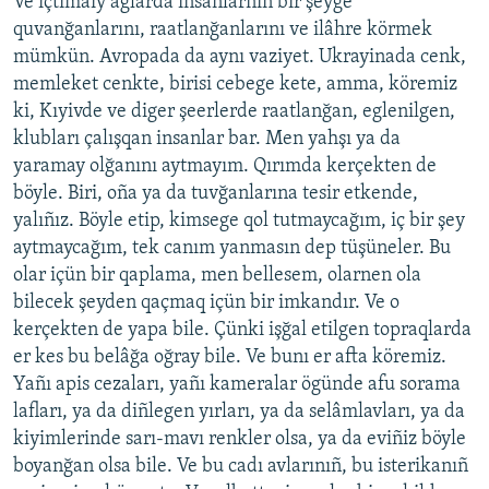
Ve içtimaiy ağlarda insanlarnıñ bir şeyge
quvanğanlarını, raatlanğanlarını ve ilâhre körmek
mümkün. Avropada da aynı vaziyet. Ukrayinada cenk,
memleket cenkte, birisi cebege kete, amma, köremiz
ki, Kıyivde ve diger şeerlerde raatlanğan, eglenilgen,
klubları çalışqan insanlar bar. Men yahşı ya da
yaramay olğanını aytmayım. Qırımda kerçekten de
böyle. Biri, oña ya da tuvğanlarına tesir etkende,
yalıñız. Böyle etip, kimsege qol tutmaycağım, iç bir şey
aytmaycağım, tek canım yanmasın dep tüşüneler. Bu
olar içün bir qaplama, men bellesem, olarnen ola
bilecek şeyden qaçmaq içün bir imkandır. Ve o
kerçekten de yapa bile. Çünki işğal etilgen topraqlarda
er kes bu belâğa oğray bile. Ve bunı er afta köremiz.
Yañı apis cezaları, yañı kameralar ögünde afu sorama
lafları, ya da diñlegen yırları, ya da selâmlavları, ya da
kiyimlerinde sarı-mavı renkler olsa, ya da eviñiz böyle
boyanğan olsa bile. Ve bu cadı avlarınıñ, bu isterikanıñ