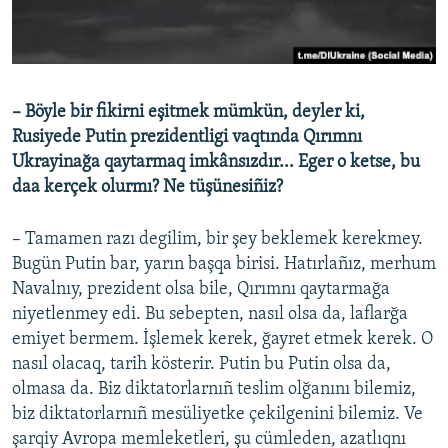
– Böyle bir fikirni eşitmek mümkün, deyler ki,
Rusiyede Putin prezidentligi vaqtında Qırımnı
Ukrayinağa qaytarmaq imkânsızdır... Eger o ketse, bu
daa kerçek olurmı? Ne tüşünesiñiz?
– Tamamen razı degilim, bir şey beklemek kerekmey.
Bugün Putin bar, yarın başqa birisi. Hatırlañız, merhum
Navalnıy, prezident olsa bile, Qırımnı qaytarmağa
niyetlenmey edi. Bu sebepten, nasıl olsa da, laflarğa
emiyet bermem. İşlemek kerek, ğayret etmek kerek. O
nasıl olacaq, tarih kösterir. Putin bu Putin olsa da,
olmasa da. Biz diktatorlarnıñ teslim olğanını bilemiz,
biz diktatorlarnıñ mesüliyetke çekilgenini bilemiz. Ve
şarqiy Avropa memleketleri, şu cümleden, azatlıqnı