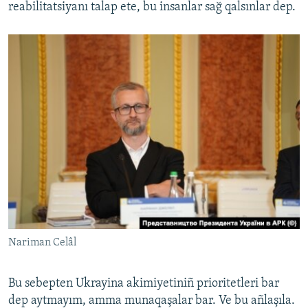
reabilitatsiyanı talap ete, bu insanlar sağ qalsınlar dep.
Nariman Celâl
Bu sebepten Ukrayina akimiyetiniñ prioritetleri bar
dep aytmayım, amma munaqaşalar bar. Ve bu añlaşıla.