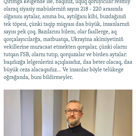
Qırımğa kelgende ise, baqıñız, uquq qoruyıcılar resmiy
olaraq siyasiy mabüslerniñ sayısı 218 - 220 arasında
olğanını aytalar, amma bu, aytılğanı kibi, buzdağınıñ
tek töpesi, çünki taqip miqyası daa büyük, insanlarnıñ
sayısı pek çoq. Bazılarını bilem, olar faallerge, aq
qorçalayıcılarğa, matbuatqa, Ukrayina akimiyetiniñ
vekillerine muracaat etmekten qorqalar, çünki olarnı
tutqan FSB, olarnı tutıp, qorquzalar ve birden aytalar:
başıñızğa lelgenlerini açıqlasañız, daa beter olacaq, daa
büyük ceza alacaqsıñız... Ve insanlar böyle telükege
oğrağanda, bunı bildirmeyler.