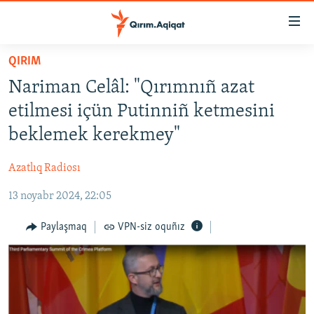
Link
açıqlığı
Esas
QIRIM
mündericege
HABERLER
Nariman Celâl: "Qırımnıñ azat
qaytmaq
SİYASET
Baş
etilmesi içün Putinniñ ketmesini
İQTİSADİYAT
navigatsiyağa
beklemek kerekmey"
qaytmaq
CEMİYET
Qıdıruvğa
Azatlıq Radiosı
MEDENİYET
qaytmaq
13 noyabr 2024, 22:05
İNSAN AQLARI
VİDEO
Paylaşmaq
VPN-siz oquñız
SÜRET
BLOGLAR
FİKİR