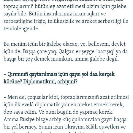
topraqlarınıñ bütünley azat etilmesi bizim içün ğalebe
sayıla bile. Bütün insanlarımız insan aqları ve
serbestligine irişip, telükesizlik ve areket serbestligi ile
teminlengende.
Bu menim içün bir ğalebe olacaq, ve, bellesem, devlet
içün de. Başqa çare yoq. Qalğan er şeyge "barışıq" ya da
başqa bir şey demek mümkün, amma ğalebe degil.
– Qırımnıñ qaytarılması içün qaysı yol daa kerçek
körüne? Diplomatikmi, arbiymi?
– Men de, çoqusılar kibi, topraqlarımıznıñ azat etilmesi
içün ilk evelâ diplomatik yolnen areket etmek kerek,
dep saya edim. Ve bunı bugün de yapmaq kerek.
Amma Rusiye bizge arbiy küç qullanuvdan ğayrı başqa
bir yol bermey. Şunıñ içün Ukrayina Silâlı quvetleri ve