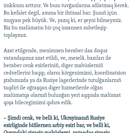
imkânını arttırır. Ve bunı tuvğanlarına añlatmaq kerek.
Bu kefalet degil, amma bir ihtimal bar. Şunıñ içün
mıqyası pek büyük. Ve, yazıq ki, er şeyni bilmeymiz.
Biz bu malümatnı bir çoq insannen subetleşip
toplaymız.
Azat etilgende, menimnen beraber daa doquz
vatandaşımız azat etildi, ve, meselâ, bazıları ile
beraber cenk esirleriniñ, diger mabüslerniñ
cedvellerini baqıp, olarnı körgenimizni, koordinatsion
ştabımızda ya da Rusiye lagerlerinde tutulğanlarnıñ
taqdiri ile oğraşqan diger hızmetlerde olğan
malümatqa olarnıñ bulunğan yeri aqqında malümat
qoşa bilecegimizni qıdıra edik.
– Şimdi cenk, ve belli ki, Ukrayinanıñ Rusiye
esirliginde biñlernen arbiy esiri bar, ve belli ki,