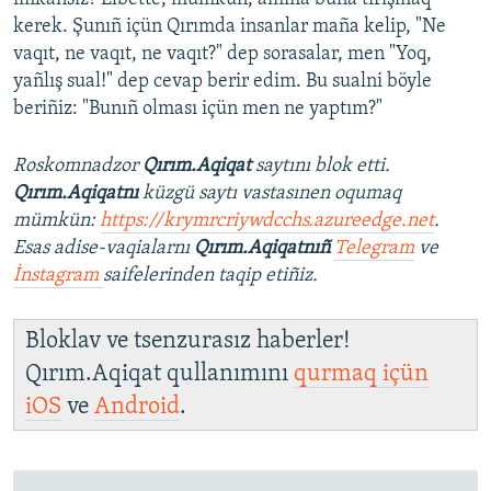
kerek. Şunıñ içün Qırımda insanlar maña kelip, "Ne
vaqıt, ne vaqıt, ne vaqıt?" dep sorasalar, men "Yoq,
yañlış sual!" dep cevap berir edim. Bu sualni böyle
beriñiz: "Bunıñ olması içün men ne yaptım?"
Roskomnadzor
Qırım.Aqiqat
saytını blok etti.
Qırım.Aqiqatnı
küzgü saytı vastasınen oqumaq
mümkün:
https://krymrcriywdcchs.azureedge.net
.
Esas adise-vaqialarnı
Qırım.Aqiqatnıñ
Telegram
ve
İnstagram
saifelerinden taqip etiñiz.
Bloklav ve tsenzurasız haberler!
Qırım.Aqiqat qullanımını
qurmaq içün
iOS
ve
Android
.