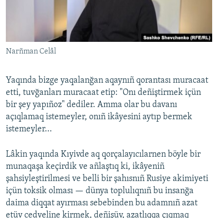
Narñman Celâl
Yaqında bizge yaqalanğan aqaynıñ qorantası muracaat
etti, tuvğanları muracaat etip: "Onı deñiştirmek içün
bir şey yapıñoz" dediler. Amma olar bu davanı
açıqlamaq istemeyler, onıñ ikâyesini aytıp bermek
istemeyler...
Lâkin yaqında Kıyivde aq qorçalayıcılarnen böyle bir
munaqaşa keçirdik ve añlaştıq ki, ikâyeniñ
şahsiyleştirilmesi ve belli bir şahısnıñ Rusiye akimiyeti
içün toksik olması — dünya toplulıqnıñ bu insanğa
daima diqqat ayırması sebebinden bu adamnıñ azat
etüv cedveline kirmek, deñişüv, azatlıqqa çıqmaq