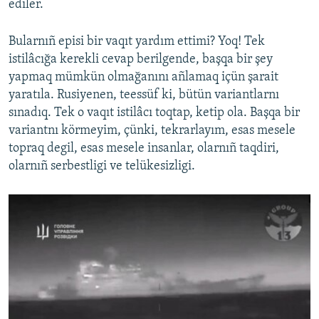
ediler.
Bularnıñ episi bir vaqıt yardım ettimi? Yoq! Tek
istilâcığa kerekli cevap berilgende, başqa bir şey
yapmaq mümkün olmağanını añlamaq içün şarait
yaratıla. Rusiyenen, teessüf ki, bütün variantlarnı
sınadıq. Tek o vaqıt istilâcı toqtap, ketip ola. Başqa bir
variantnı körmeyim, çünki, tekrarlayım, esas mesele
topraq degil, esas mesele insanlar, olarnıñ taqdiri,
olarnıñ serbestligi ve telükesizligi.