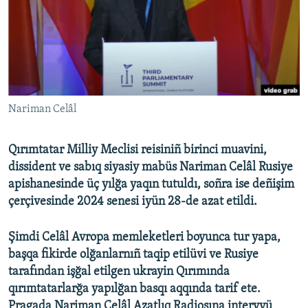
Русский
Українською
QOŞULIÑIZ!
Nariman Celâl
Qırımtatar Milliy Meclisi reisiniñ birinci muavini,
RFE/RS bütün saytları
dissident ve sabıq siyasiy mabüs Nariman Celâl Rusiye
apishanesinde üç yılğa yaqın tutuldı, soñra ise deñişim
çerçivesinde 2024 senesi iyün 28-de azat etildi.
Şimdi Celâl Avropa memleketleri boyunca tur yapa,
başqa fikirde olğanlarnıñ taqip etilüvi ve Rusiye
tarafından işğal etilgen ukrayin Qırımında
qırımtatarlarğa yapılğan basqı aqqında tarif ete.
Pragada Nariman Celâl Azatlıq Radiosına intervyü