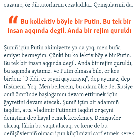
qazanıp, öz diktatorlarını cezaladılar. Qomşularnıñ da.
Bu kollektiv böyle bir Putin. Bu tek bir
insan aqqında degil. Anda bir rejim quruldı
Şunıñ içün Putin akimiyette ya da yoq, men buña
emiyet bermeyim. Çünki bu kollektiv böyle bir Putin.
Bu tek bir insan aqqında degil. Anda bir rejim quruldı,
bu aqqında aytamız. Ve Putin olmasa bile, er kes
birden: "O öldi, er şeyni qaytarayıq", dep aytmaz, dep
tüşünem. Yoq. Men bellesem, bu adam ölse de, Rusiye
onıñ ömründe başlağanını devam ettirmek içün
ğayretini devam etecek. Şunıñ içün bir adamnıñ
taqdiri, atta Vladimir Putinniñ taqdiri er şeyni
deñiştirir dep hayal etmek kerekmey. Deñişüvler
olacaq, lâkin bu vaqıt alacaq, ve kene de bu
deñişüvlerniñ olması içün küçümizni sarf etmek kerek.