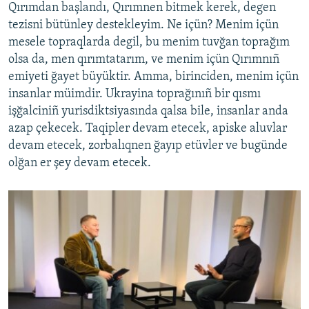
Qırımdan başlandı, Qırımnen bitmek kerek, degen
tezisni bütünley destekleyim. Ne içün? Menim içün
mesele topraqlarda degil, bu menim tuvğan toprağım
olsa da, men qırımtatarım, ve menim içün Qırımnıñ
emiyeti ğayet büyüktir. Amma, birinciden, menim içün
insanlar müimdir. Ukrayina toprağınıñ bir qısmı
işğalciniñ yurisdiktsiyasında qalsa bile, insanlar anda
azap çekecek. Taqipler devam etecek, apiske aluvlar
devam etecek, zorbalıqnen ğayıp etüvler ve bugünde
olğan er şey devam etecek.