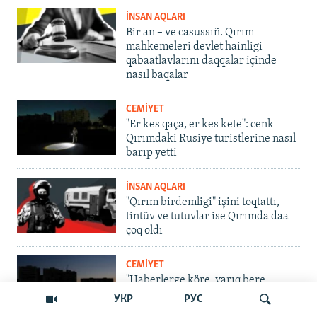
İNSAN AQLARI
Bir an – ve casussıñ. Qırım
mahkemeleri devlet hainligi
qabaatlavlarını daqqalar içinde
nasıl baqalar
CEMİYET
"Er kes qaça, er kes kete": cenk
Qırımdaki Rusiye turistlerine nasıl
barıp yetti
İNSAN AQLARI
"Qırım birdemligi" işini toqtattı,
tintüv ve tutuvlar ise Qırımda daa
çoq oldı
CEMİYET
"Haberlerge köre, yarıq bere
ekenler, amma biz bütünley
УКР
РУС
ekektriksizmiz"