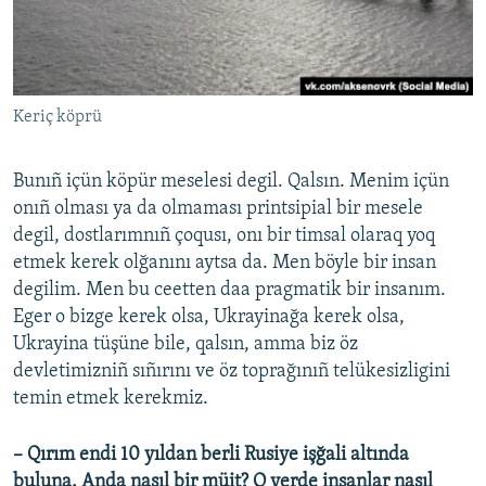
Keriç köprü
Bunıñ içün köpür meselesi degil. Qalsın. Menim içün
onıñ olması ya da olmaması printsipial bir mesele
degil, dostlarımnıñ çoqusı, onı bir timsal olaraq yoq
etmek kerek olğanını aytsa da. Men böyle bir insan
degilim. Men bu ceetten daa pragmatik bir insanım.
Eger o bizge kerek olsa, Ukrayinağa kerek olsa,
Ukrayina tüşüne bile, qalsın, amma biz öz
devletimizniñ sıñırını ve öz toprağınıñ telükesizligini
temin etmek kerekmiz.
– Qırım endi 10 yıldan berli Rusiye işğali altında
buluna. Anda nasıl bir müit? O yerde insanlar nasıl