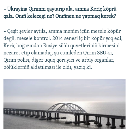
– Ukrayina Qırımnı qaytarıp ala, amma Keriç köprü
qala. Onıñ kelecegi ne? Onıñnen ne yapmaq kerek?
– Çeşit şeyler aytıla, amma menim içün mesele köpür
degil, mesele kontrol. 2014 senesi iç bir köpür yoq edi,
Keriç boğazından Rusiye silâlı quvetleriniñ kirmesini
nezaret etip olamadıq, şu cümleden Qırım SBU-sı,
Qırım polisı, diger uquq qoruyıcı ve arbiy organlar,
bölüklerniñ aldatılması ile oldı, yazıq ki.