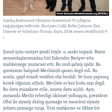
Azatlıq Radiosınıñ Ukrayina hızmetiniñ 70 yıllığına
bağışlanğan tedbirde. Nariman Celâl, Refat Çubarov, İlmi
Ümerov ve Volodımır Prıtula. Kıyiv, 2024 senesi sentâbrniñ 9-
ı
Şunıñ içün vaziyet şimdi böyle: o, sanki toqtadı. Bizim
zenaatdaşlarımızdan biri Eskender Bariyev atta
mahkemege muracaat etti. Bu onıñ şahsiy işidir. Bu
qırımtatar halqınıñ Meclisiniñ qararı degil edi. Bu
arada, qayd etmek vazifesi oña berildi. Ve bunı yapmaq
kerek olğanını añladı. Mecliste er kes buña razı degil.
Bu dava muzakere etile, amma dava açıldı. Aynı
zamanda Meclis reberligi ükümet yolbaşçısı, prezident
Ofisi ile siyasiy dialog qurmağa ve meseleni siyasiy
yolnen çezmege tırışa. Yani mahkeme ve ilâhre bir