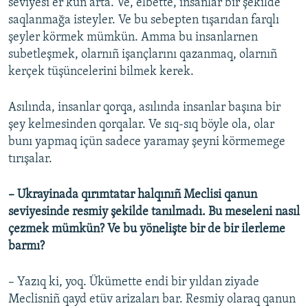
seviyesi er kün arta. Ve, elbette, insanlar bir şekilde
saqlanmağa isteyler. Ve bu sebepten tışarıdan farqlı
şeyler körmek mümkün. Amma bu insanlarnen
subetleşmek, olarnıñ işançlarını qazanmaq, olarnıñ
kerçek tüşüncelerini bilmek kerek.
Asılında, insanlar qorqa, asılında insanlar başına bir
şey kelmesinden qorqalar. Ve sıq-sıq böyle ola, olar
bunı yapmaq içün sadece yaramay şeyni körmemege
tırışalar.
– Ukrayinada qırımtatar halqınıñ Meclisi qanun
seviyesinde resmiy şekilde tanılmadı. Bu meseleni nasıl
çezmek mümkün? Ve bu yönelişte bir de bir ilerleme
barmı?
– Yazıq ki, yoq. Ükümette endi bir yıldan ziyade
Meclisniñ qayd etüv arizaları bar. Resmiy olaraq qanun