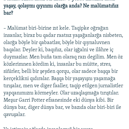
yaşay, qolaymı qıyınmı olarğa anda? Ne malümatıñız
bar?
– Malümat biri-birine zıt kele. Taqipke oğrağan
insanlar, biraz bu qadar raatsız yaşağanlarğa nisbeten,
olarğa böyle bir qabaatlav, böyle bir qıynaluvnen
baqalar. Deyler ki, baqıñız, olar işğalni ve ilâhre iç
duymazlar. Men buña tam olaraq razı degilim. Men öz
közlerimnen kördim ki, insanlar bu müitte, stres,
siñirler, belli bir şeyden qorqu, olar sadece başqa bir
kerçeklikni qıdıralar. Başqa bir yaşayışnı yaşamağa
tırışalar, men ve diger faaller, taqip etilgen jurnalistler
yapqanımıznı körmeyler. Olar uzaqlaşmağa tırıştılar.
Meşur Garri Potter efsanesinde eki dünya kibi. Bir
dünya bar, diger dünya bar, ve bazıda olar biri-biri ile
qavuşalar.