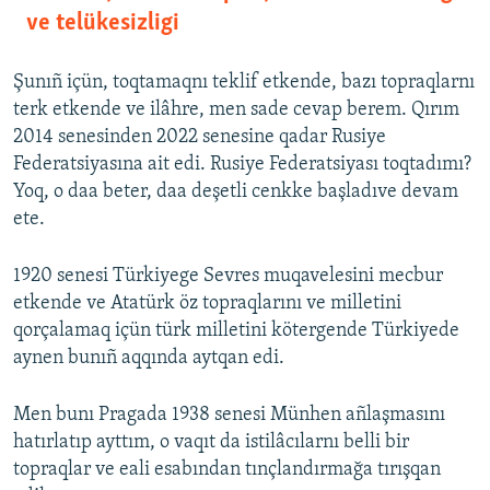
ve telükesizligi
Şunıñ içün, toqtamaqnı teklif etkende, bazı topraqlarnı
terk etkende ve ilâhre, men sade cevap berem. Qırım
2014 senesinden 2022 senesine qadar Rusiye
Federatsiyasına ait edi. Rusiye Federatsiyası toqtadımı?
Yoq, o daa beter, daa deşetli cenkke başladıve devam
ete.
1920 senesi Türkiyege Sevres muqavelesini mecbur
etkende ve Atatürk öz topraqlarını ve milletini
qorçalamaq içün türk milletini kötergende Türkiyede
aynen bunıñ aqqında aytqan edi.
Men bunı Pragada 1938 senesi Münhen añlaşmasını
hatırlatıp ayttım, o vaqıt da istilâcılarnı belli bir
topraqlar ve eali esabından tınçlandırmağa tırışqan