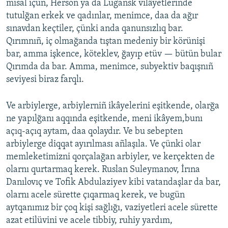
misal içün, Herson ya da Lugansk vilâyetlerinde
tutulğan erkek ve qadınlar, menimce, daa da ağır
sınavdan keçtiler, çünki anda qanunsızlıq bar.
Qırımnıñ, iç olmağanda tıştan medeniy bir körünişi
bar, amma işkence, köteklev, ğayıp etüv — bütün bular
Qırımda da bar. Amma, menimce, subyektiv baqışnıñ
seviyesi biraz farqlı.
Ve arbiylerge, arbiylerniñ ikâyelerini eşitkende, olarğa
ne yapılğanı aqqında eşitkende, meni ikâyem,bunı
açıq-açıq aytam, daa qolaydır. Ve bu sebepten
arbiylerge diqqat ayırılması añlaşıla. Ve çünki olar
memleketimizni qorçalağan arbiyler, ve kerçekten de
olarnı qurtarmaq kerek. Ruslan Suleymanov, İrına
Danılovıç ve Tofik Abdulaziyev kibi vatandaşlar da bar,
olarnı acele sürette çıqarmaq kerek, ve bugün
aytqanımız bir çoq kişi sağlığı, vaziyetleri acele sürette
azat etilüvini ve acele tibbiy, ruhiy yardım,