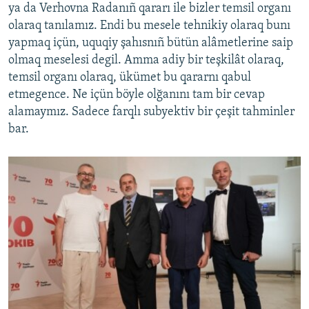
ya da Verhovna Radanıñ qararı ile bizler temsil organı
olaraq tanılamız. Endi bu mesele tehnikiy olaraq bunı
yapmaq içün, uquqiy şahısnıñ bütün alâmetlerine saip
olmaq meselesi degil. Amma adiy bir teşkilât olaraq,
temsil organı olaraq, ükümet bu qararnı qabul
etmegence. Ne içün böyle olğanını tam bir cevap
alamaymız. Sadece farqlı subyektiv bir çeşit tahminler
bar.