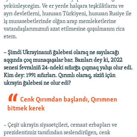
yekünleycegim. Ve er yerde halqara teşkilâtlarnı ve
ayrı devletlerni, hususan Türkiyeni, hususan Rusiye ile
iş munasebetlerinde olğan arap memleketlerine
vatandaşlarımıznıñ azat etilmesine qoşulmasını rica
etem.
– Şimdi Ukrayinanıñ ğalebesi olaraq ne sayılacağı
aqqında çoq munaqaşalar bar. Bazıları dey ki, 2022
senesi fevralniñ 24-ndeki sıñırğa çıqmaq yahşı olur edi.
Kim dey: 1991 sıñırları. Qırımlı olaraq, siziñ içün
ukrayin ğalebesi ne olur edi?
Cenk Qırımdan başlandı, Qırımnen
bitmek kerek
– Çeşit ukrayin siyasetçileri, cemaat erbapları ve
prezidentimiz tarafından seslendirilgen, cenk