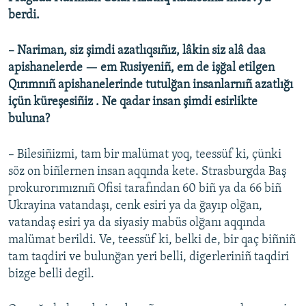
berdi.
– Nariman, siz şimdi azatlıqsıñız, lâkin siz alâ daa
apishanelerde — em Rusiyeniñ, em de işğal etilgen
Qırımnıñ apishanelerinde tutulğan insanlarnıñ azatlığı
içün küreşesiñiz . Ne qadar insan şimdi esirlikte
buluna?
– Bilesiñizmi, tam bir malümat yoq, teessüf ki, çünki
söz on biñlernen insan aqqında kete. Strasburgda Baş
prokurorımıznıñ Ofisi tarafından 60 biñ ya da 66 biñ
Ukrayina vatandaşı, cenk esiri ya da ğayıp olğan,
vatandaş esiri ya da siyasiy mabüs olğanı aqqında
malümat berildi. Ve, teessüf ki, belki de, bir qaç biñniñ
tam taqdiri ve bulunğan yeri belli, digerleriniñ taqdiri
bizge belli degil.