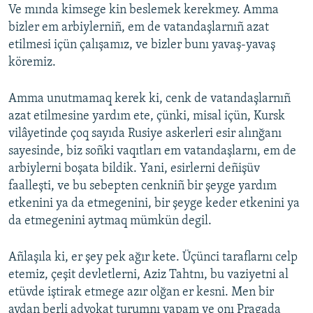
Ve mında kimsege kin beslemek kerekmey. Amma
bizler em arbiylerniñ, em de vatandaşlarnıñ azat
etilmesi içün çalışamız, ve bizler bunı yavaş-yavaş
köremiz.
Amma unutmamaq kerek ki, cenk de vatandaşlarnıñ
azat etilmesine yardım ete, çünki, misal içün, Kursk
vilâyetinde çoq sayıda Rusiye askerleri esir alınğanı
sayesinde, biz soñki vaqıtları em vatandaşlarnı, em de
arbiylerni boşata bildik. Yani, esirlerni deñişüv
faalleşti, ve bu sebepten cenkniñ bir şeyge yardım
etkenini ya da etmegenini, bir şeyge keder etkenini ya
da etmegenini aytmaq mümkün degil.
Añlaşıla ki, er şey pek ağır kete. Üçünci taraflarnı celp
etemiz, çeşit devletlerni, Aziz Tahtnı, bu vaziyetni al
etüvde iştirak etmege azır olğan er kesni. Men bir
aydan berli advokat turumnı yapam ve onı Pragada