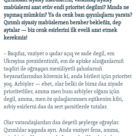
Qırımdaki siyasiy mabüslerni, vatandaş siyasiy
mabüslerni azat etüv endi prioritet degilmi? Mında ne
yapmaq mümkün? Ya da cenk bazı qıyınlıqlarnı yarata?
Qırımlı siyasiy mabüslernen beraber bekleñiz, dep
aytalar — biz cenk esirlerini ilk evelâ azat etmek
kerekmiz!
– Baqıñız, vaziyet o qadar açıq ve sade degil, em
Ukrayina prezidentiniñ, em de apiske alınğanlarnıñ
taqdiri ile oğraşqan mesüliyetli şahıslarnıñ
beyanatlarından köremiz ki, anda birileri içün prioritet
yoq. Arbiyler — ebet, olar belki de biraz daa ziyade
prioritetliler, amma men bunı arbiyler olğanı içün
degil, amma, men öz qulaqlarımnen eşitkenim kibi,
arbiy esirlerni daa da sert şaraitlerde tutalar.
Olar vatandaşlardan daa deşetli şeylerge oğraylar.
Qırımlılar aqqında ayrı. Anda vaziyet fena, amma,