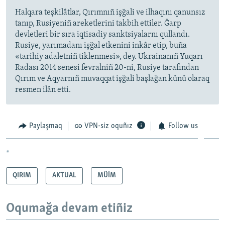
Halqara teşkilâtlar, Qırımnıñ işğali ve ilhaqını qanunsız
tanıp, Rusiyeniñ areketlerini takbih ettiler. Ğarp
devletleri bir sıra iqtisadiy sanktsiyalarnı qullandı.
Rusiye, yarımadanı işğal etkenini inkâr etip, buña
«tarihiy adaletniñ tiklenmesi», dey. Ukrainanıñ Yuqarı
Radası 2014 senesi fevralniñ 20-ni, Rusiye tarafından
Qırım ve Aqyarnıñ muvaqqat işğali başlağan künü olaraq
resmen ilân etti.
Paylaşmaq
VPN-siz oquñız
Follow us
*
QIRIM
AKTUAL
MÜİM
Oqumağa devam etiñiz