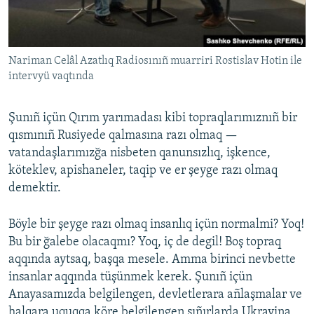
Nariman Celâl Azatlıq Radiosınıñ muarriri Rostislav Hotin ile
intervyü vaqtında
Şunıñ içün Qırım yarımadası kibi topraqlarımıznıñ bir
qısmınıñ Rusiyede qalmasına razı olmaq —
vatandaşlarımızğa nisbeten qanunsızlıq, işkence,
köteklev, apishaneler, taqip ve er şeyge razı olmaq
demektir.
Böyle bir şeyge razı olmaq insanlıq içün normalmi? Yoq!
Bu bir ğalebe olacaqmı? Yoq, iç de degil! Boş topraq
aqqında aytsaq, başqa mesele. Amma birinci nevbette
insanlar aqqında tüşünmek kerek. Şunıñ içün
Anayasamızda belgilengen, devletlerara añlaşmalar ve
halqara uquqqa köre belgilengen sıñırlarda Ukrayina