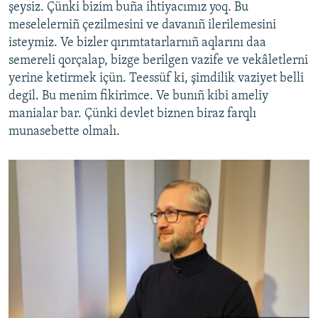
şeysiz. Çünki bizim buña ihtiyacımız yoq. Bu
meselelerniñ çezilmesini ve davanıñ ilerilemesini
isteymiz. Ve bizler qırımtatarlarnıñ aqlarını daa
semereli qorçalap, bizge berilgen vazife ve vekâletlerni
yerine ketirmek içün. Teessüf ki, şimdilik vaziyet belli
degil. Bu menim fikirimce. Ve bunıñ kibi ameliy
manialar bar. Çünki devlet biznen biraz farqlı
munasebette olmalı.