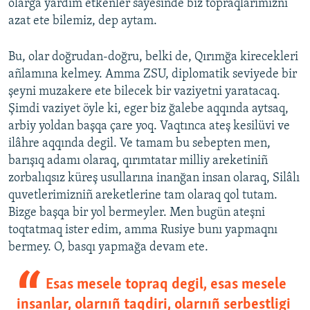
olarğa yardım etkenler sayesinde biz topraqlarımıznı
azat ete bilemiz, dep aytam.
Bu, olar doğrudan-doğru, belki de, Qırımğa kirecekleri
añlamına kelmey. Amma ZSU, diplomatik seviyede bir
şeyni muzakere ete bilecek bir vaziyetni yaratacaq.
Şimdi vaziyet öyle ki, eger biz ğalebe aqqında aytsaq,
arbiy yoldan başqa çare yoq. Vaqtınca ateş kesilüvi ve
ilâhre aqqında degil. Ve tamam bu sebepten men,
barışıq adamı olaraq, qırımtatar milliy areketiniñ
zorbalıqsız küreş usullarına inanğan insan olaraq, Silâlı
quvetlerimizniñ areketlerine tam olaraq qol tutam.
Bizge başqa bir yol bermeyler. Men bugün ateşni
toqtatmaq ister edim, amma Rusiye bunı yapmaqnı
bermey. O, basqı yapmağa devam ete.
Esas mesele topraq degil, esas mesele
insanlar, olarnıñ taqdiri, olarnıñ serbestligi