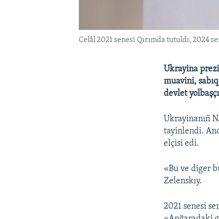
Celâl 2021 senesi Qırımda tutuldı, 2024 sen
Ukrayina prezi
muavini, sabıq
devlet yolbaşç
Ukrayinanıñ N
tayinlendi. An
elçisi edi.
«Bu ve diger b
Zelenskıy.
2021 senesi se
«Anğaradaki ga