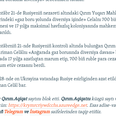
ntâbr 21-de Rusiyeniñ nezareti altındaki Qırım Yuqarı Ma
rindeki «gaz boru yolunda diversiya işinde» Celalnı 700 bi
imesi ve 17 yılğa maksimal havfsızlıq koloniyasında mahkeme 
rıldı.
ntâbrniñ 21-nde Rusiyeniñ kontroli altında bulunğan Qırım
iman Celâlnı «Anğarada gaz borusında diversiya davası» 
ada 17 yılğa azatlıqtan marum etip, 700 biñ ruble para cezas
um etüv cezasını berdi.
 28-nde on Ukrayina vatandaşı Rusiye esirliginden azat etild
an Celâl bar.
r
Qırım.Aqiqat
saytını blok etti.
Qırım.Aqiqatnı
küzgü saytı 
kün:
https://krymrcriywdcchs.azureedge.net
. Esas adise-va
ıñ
Telegram
ve
İnstagram
saifelerinden taqip etiñiz.