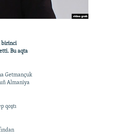
 birinci
tti. Bu aqta
ena Getmançuk
nıñ Almaniya
p qoştı
fından