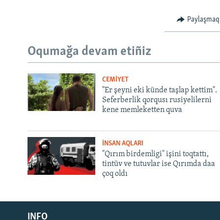
Paylaşmaq
Oqumağa devam etiñiz
CEMİYET
"Er şeyni eki künde taşlap kettim".
Seferberlik qorqusı rusiyelilerni
kene memleketten quva
İNSAN AQLARI
"Qırım birdemligi" işini toqtattı,
tintüv ve tutuvlar ise Qırımda daa
çoq oldı
Русский
INFO
Українською