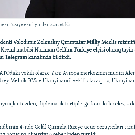
esi Rusiye esirliginden azat etildi
denti Volodımır Zelenskıy Qırımtatar Milliy Meclis reisiniñ
 Kreml mabüsi Nariman Celâlnı Türkiye elçisi olaraq tayin e
ısı Telegram kanalında bildirdi.
ATOdaki vekili olaraq Yañı Avropa merkeziniñ müdiri Al
drey Melnik BMde Ukrayinanıñ vekili olacaq – o, Ukrayina
uyruqlar tezden, diplomatik tertiplerge köre kelecek», – de
ntâbrniñ 4-nde Celâl Qırımda Rusiye uquq qoruyıcıları tara
z borusına diversiya» sebebinden tutuldı.