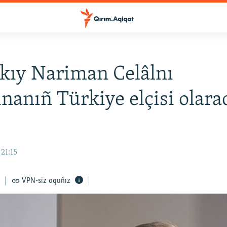
kıy Nariman Celâlnı
nanıñ Türkiye elçisi olara
21:15
VPN-siz oquñız