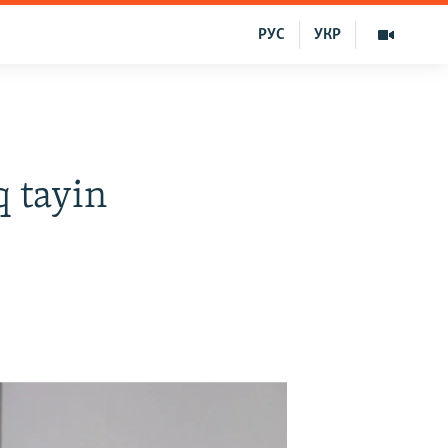
РУС
УКР
q tayin