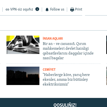
VPN-siz oquñız
Follow us
Print
İNSAN AQLARI
Bir an – ve casussıñ. Qırım
mahkemeleri devlet hainligi
qabaatlavlarını daqqalar içinde
nasıl baqalar
CEMİYET
"Haberlerge köre, yarıq bere
ekenler, amma biz bütünley
ekektriksizmiz"
QOŞULIÑIZ!