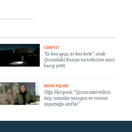
CEMİYET
"Er kes qaça, er kes kete": cenk
Qırımdaki Rusiye turistlerine nasıl
barıp yetti
İNSAN AQLARI
Olğa Skrıpnık: "Qırım azat etilsin
dep, insanlar yarıqsız ve suvsuz
yaşamağa azırlar"