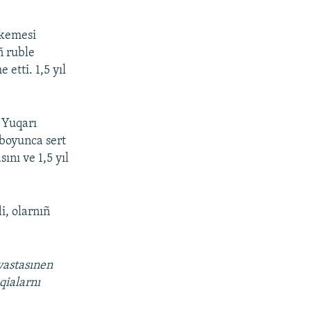
hkemesi
ñ ruble
etti. 1,5 yıl
 Yuqarı
boyunca sert
ını ve 1,5 yıl
i, olarnıñ
vastasınen
qialarnı