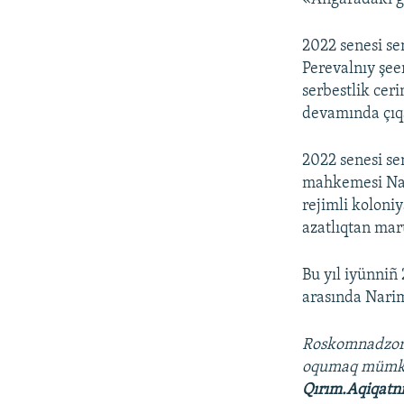
2022 senesi se
Perevalnıy şee
serbestlik cer
devamında çıqa
2022 senesi se
mahkemesi Nar
rejimli koloniy
azatlıqtan mar
Bu yıl iyünniñ
arasında Narim
Roskomnadzo
oqumaq müm
Qırım.Aqiqatn