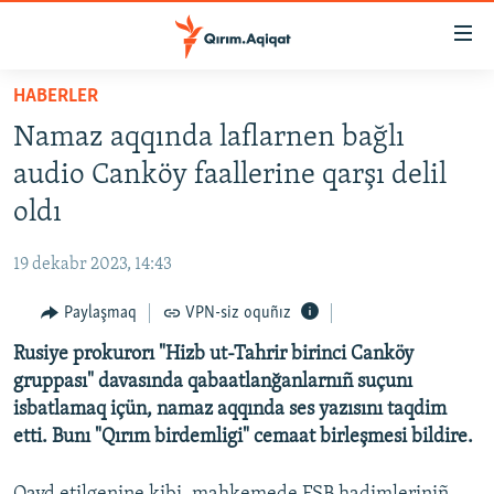
Link
açıqlığı
Esas
HABERLER
mündericege
HABERLER
Namaz aqqında laflarnen bağlı
qaytmaq
SİYASET
Baş
audio Canköy faallerine qarşı delil
İQTİSADİYAT
navigatsiyağa
oldı
qaytmaq
CEMİYET
Qıdıruvğa
19 dekabr 2023, 14:43
MEDENİYET
qaytmaq
Paylaşmaq
VPN-siz oquñız
İNSAN AQLARI
Rusiye prokurorı "Hizb ut-Tahrir birinci Canköy
VİDEO
gruppası" davasında qabaatlanğanlarnıñ suçunı
SÜRET
isbatlamaq içün, namaz aqqında ses yazısını taqdim
BLOGLAR
etti. Bunı "Qırım birdemligi" cemaat birleşmesi bildire.
FİKİR