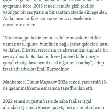
Qayd etilgenine kibi, mahkemede FSB hadimleriniñ
aytqanına köre, 2015 senesi camide gizli şekilde
Русский
yapılğan bir ses yazısını bir saattan ziyade diñlegenler.
Українською
Anda insanlar farz namaz ve oraza meselelerini
muzakere eteler.
QOŞULIÑIZ!
''Namaz aqqında bir sıra meseleler muzakere etildi:
namaz nasıl qılına, bunıñnen bağlı şariat qaideleri nasıl
ve ilâhre. Elbette, terrorizm ve ekstremizm aqqında bir
RFE/RS bütün saytları
şey aytılmadı. Bu daa bir kere [müvekkillerimizge
qarşı] cinaiy davalarnıñ nasıl olğanını isbatlay", - dep
izaatladı advokat Emil Kurbedinov.
Mahkemeci Timur Maşukov 2024 senesi yanvarniñ 15-
ne qadar mahkeme esnasında teneffüs ilân etti.
2022 senesi avgustnıñ 11-nde saba faaller işğal
altındaki Qırımda Rusiye quvetçileri qırımtatarlarnıñ