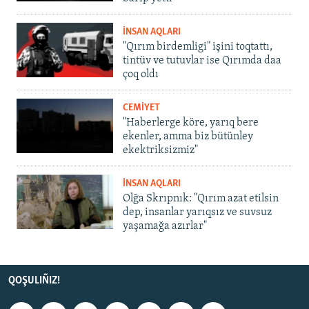
İNSAN AQLARI
"Qırım birdemligi" işini toqtattı,
tintüv ve tutuvlar ise Qırımda daa
çoq oldı
CEMİYET
"Haberlerge köre, yarıq bere
ekenler, amma biz bütünley
ekektriksizmiz"
İNSAN AQLARI
Olğa Skrıpnık: "Qırım azat etilsin
dep, insanlar yarıqsız ve suvsuz
yaşamağa azırlar"
QOŞULIÑIZ!