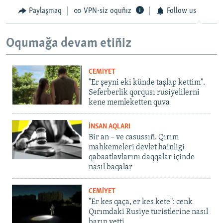
Paylaşmaq
VPN-siz oquñız
Follow us
Oqumağa devam etiñiz
CEMİYET
"Er şeyni eki künde taşlap kettim".
Seferberlik qorqusı rusiyelilerni
kene memleketten quva
İNSAN AQLARI
Bir an – ve casussıñ. Qırım
mahkemeleri devlet hainligi
qabaatlavlarını daqqalar içinde
nasıl baqalar
CEMİYET
"Er kes qaça, er kes kete": cenk
Qırımdaki Rusiye turistlerine nasıl
barıp yetti