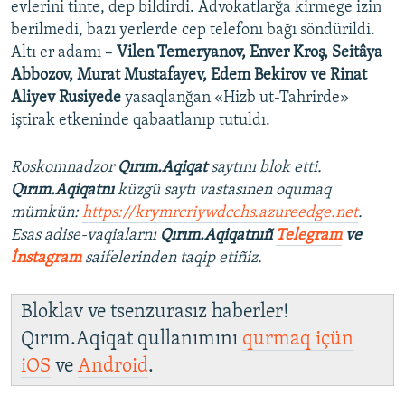
evlerini tinte, dep bildirdi. Advokatlarğa kirmege izin
berilmedi, bazı yerlerde cep telefonı bağı söndürildi.
Altı er adamı –
Vilen Temeryanov, Enver Kroş, Seitâya
Abbozov, Murat Mustafayev, Edem Bekirov ve Rinat
Aliyev Rusiyede
yasaqlanğan «Hizb ut-Tahrirde»
iştirak etkeninde qabaatlanıp tutuldı.
Roskomnadzor
Qırım.Aqiqat
saytını blok etti.
Qırım.Aqiqatnı
küzgü saytı vastasınen oqumaq
mümkün:
https://krymrcriywdcchs.azureedge.net
.
Esas adise-vaqialarnı
Qırım.Aqiqatnıñ
Telegram
ve
İnstagram
saifelerinden taqip etiñiz.
Bloklav ve tsenzurasız haberler!
Qırım.Aqiqat qullanımını
qurmaq içün
iOS
ve
Android
.